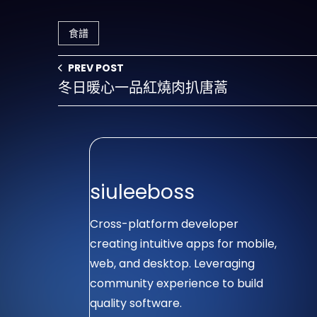
食譜
PREV POST
冬日暖心一品紅燒肉扒唐蒿
siuleeboss
Cross-platform developer
creating intuitive apps for mobile,
web, and desktop. Leveraging
community experience to build
quality software.