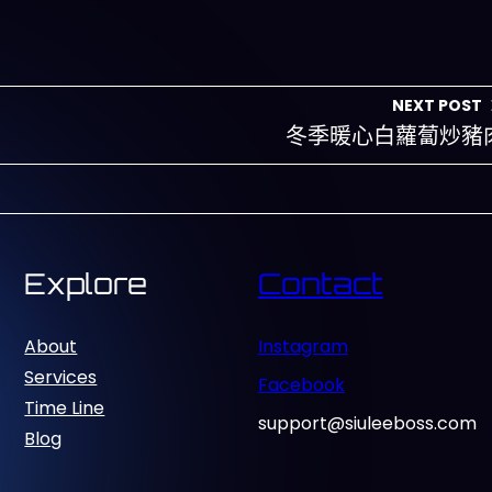
NEXT POST
冬季暖心白蘿蔔炒豬
Explore
Contact
About
Instagram
Services
Facebook
Time Line
support@siuleeboss.com
Blog