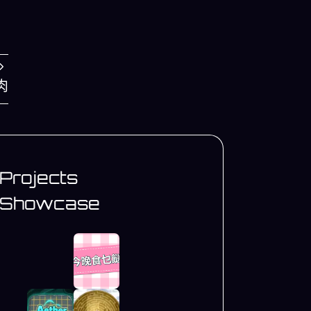
肉
Projects
Showcase