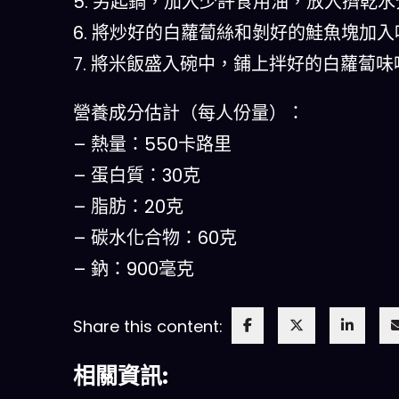
5. 另起鍋，加入少許食用油，放入擠乾
6. 將炒好的白蘿蔔絲和剝好的鮭魚塊加
7. 將米飯盛入碗中，鋪上拌好的白蘿蔔
營養成分估計（每人份量）：
– 熱量：550卡路里
– 蛋白質：30克
– 脂肪：20克
– 碳水化合物：60克
– 鈉：900毫克
Share this content:
相關資訊: