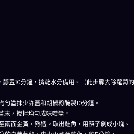
勻，靜置10分鐘，擠乾水分備用。（此步驟去除蘿蔔
面均勻塗抹少許鹽和胡椒粉醃製10分鐘。
、薑末，攪拌均勻成味噌醬。
煎至兩面金黃，熟透。取出鮭魚，用筷子剝成小塊。