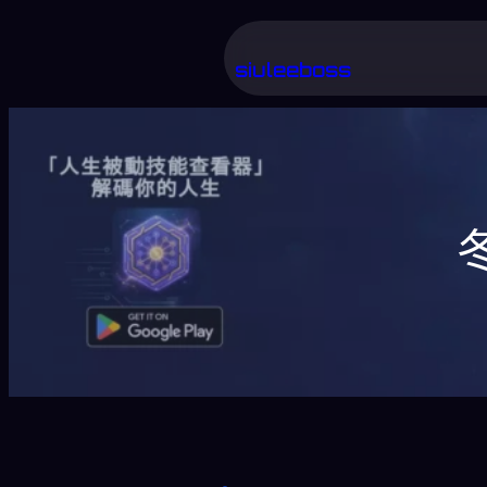
跳
至
siuleeboss
主
要
內
容