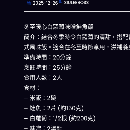
SIULEEBOSS
2025-12-26
冬至暖心白蘿蔔味噌鮭魚飯
簡介：結合冬季時令白蘿蔔的清甜，搭配富
式風味飯。適合在冬至時節享用，滋補養
準備時間：20分鐘
烹飪時間：25分鐘
食用人數：2人
今晚吃什
食材：
– 米飯：2碗
一鍵配搭出三餸一湯的完美晚餐組
什麽的煩惱
– 鮭魚：2片 (約150克)
– 白蘿蔔：1/2根 (約200克)
立即下載
– 味噌：2湯匙