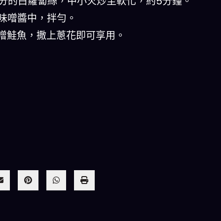
水分的白蘿蔔絲，中小火炒至軟化，約5分鐘。
入味噌醬中，拌勻。
味噌鮭魚，撒上蔥花即可享用。