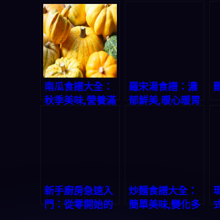
南瓜食譜大全：
羅宋湯食譜：濃
秋季美味,營養滿
郁鮮美,暖心暖胃
分
新手廚房急速入
炒麵食譜大全：
門：從零開始的
簡單美味,變化多
烹飪之旅
端