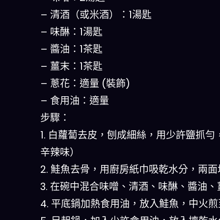
– 清酒（或米酒）：1湯匙
– 味醂：1湯匙
– 醬油：1茶匙
– 薑末：1茶匙
– 蔥花：適量 (裝飾)
– 食用油：適量
步驟：
1. 白蘿蔔去皮，刨成細絲，用少許鹽抓
辛辣味）
2. 鮭魚去骨，用廚房紙巾吸乾水分，兩
3. 在碗中混合味噌、清酒、味醂、醬油
4. 平底鍋加熱食用油，放入鮭魚，中火