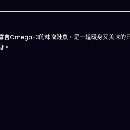
含Omega-3的味噌鮭魚，是一道暖身又美味的
身。
麽
人生被動技能查看器
合,以後免除晚餐吃
結合全球4大玄學系統(生辰八字、紫微斗數、西
星、印度吠陀)將你的天賦以被動技能呈現！簡單
一目瞭然!
立即下載