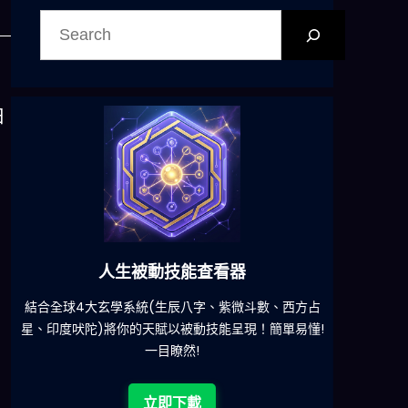
搜
尋
日
六合彩發達神器
方占
減少超過500萬個低概率中獎組合，提高中獎率
一鍵
易懂!
立即下載