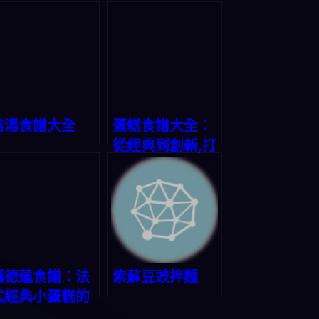
雞湯食譜大全
蛋糕食譜大全：
從經典到創新,打
造美味甜蜜時光
瑪德蓮食譜：法
紫蘇豆豉拌麵
式經典小蛋糕的
美味秘方