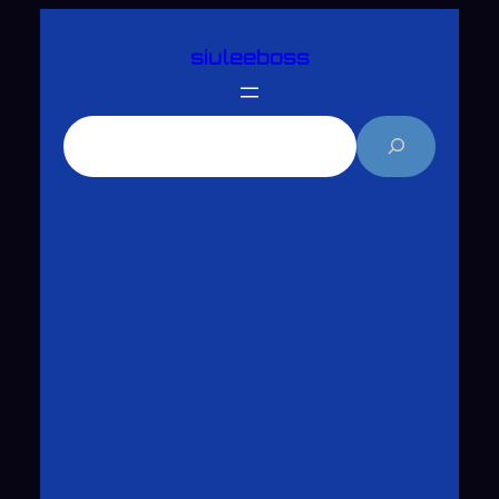
跳
siuleeboss
至
主
要
搜
內
尋
容