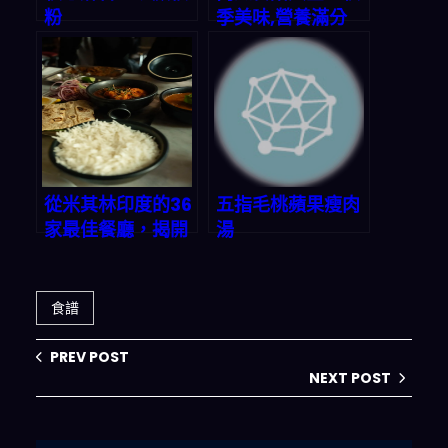
粉
季美味,營養滿分
從米其林印度的36
五指毛桃蘋果瘦肉
家最佳餐廳，揭開
湯
「煮饭選擇困難
症」的終極解決方
案
食譜
PREV POST
NEXT POST