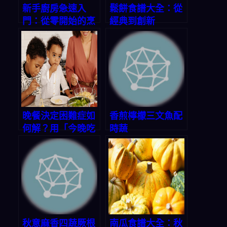
新手廚房急速入
鬆餅食譜大全：從
門：從零開始的烹
經典到創新
飪之旅
晚餐決定困難症如
香煎檸檬三文魚配
何解？用「今晚吃
時蔬
什麼」App一鍵生
成三餸一湯，省時
省錢又健康
秋意麻香四蔬厥根
南瓜食譜大全：秋