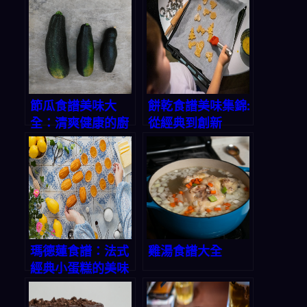
節瓜食譜美味大
餅乾食譜美味集錦:
全：清爽健康的廚
從經典到創新
房寶藏
瑪德蓮食譜：法式
雞湯食譜大全
經典小蛋糕的美味
秘方