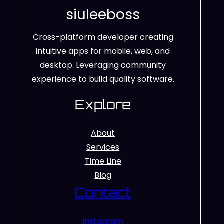
siuleeboss
Cross-platform developer creating
intuitive apps for mobile, web, and
desktop. Leveraging community
experience to build quality software.
Explore
About
Services
Time Line
Blog
Contact
Instagram