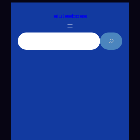
跳
siuleeboss
至
主
要
搜
內
尋
容