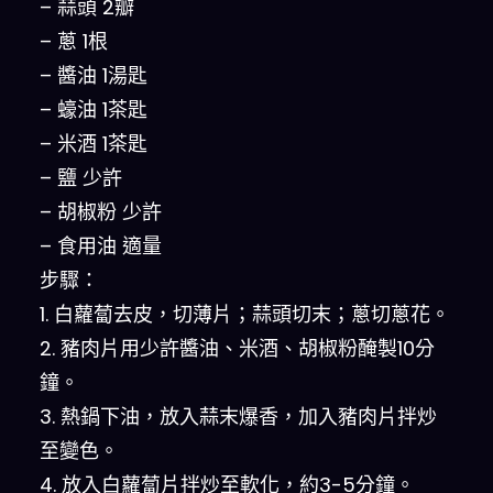
– 蒜頭 2瓣
– 蔥 1根
– 醬油 1湯匙
– 蠔油 1茶匙
– 米酒 1茶匙
– 鹽 少許
– 胡椒粉 少許
– 食用油 適量
步驟：
1. 白蘿蔔去皮，切薄片；蒜頭切末；蔥切蔥花。
2. 豬肉片用少許醬油、米酒、胡椒粉醃製10分
鐘。
3. 熱鍋下油，放入蒜末爆香，加入豬肉片拌炒
至變色。
4. 放入白蘿蔔片拌炒至軟化，約3-5分鐘。