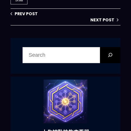
PREV POST
NEXT POST
搜
尋