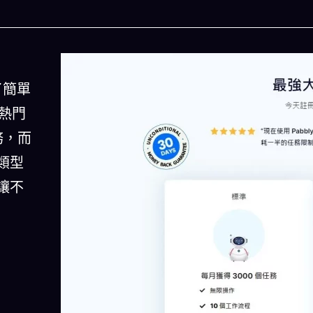
了簡單
的熱門
務，而
類型
讓不
人生被動技能查看器
以後免除晚餐吃
結合全球4大玄學系統(生辰八字、紫微斗數、西方占
星、印度吠陀)將你的天賦以被動技能呈現！簡單易懂
一目瞭然!
立即下載