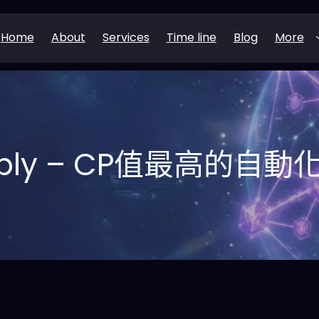
Home
About
Services
Time line
Blog
More
bbly – CP值最高的自動