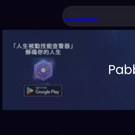
跳
至
siuleeboss
主
要
內
容
Pa