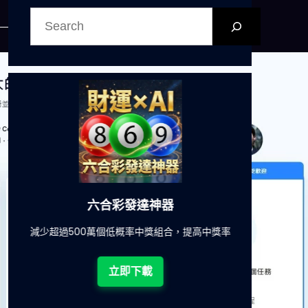
搜
尋
六合彩發達神器
減少超過500萬個低概率中獎組合，提高中獎率
一鍵配搭
!
立即下載