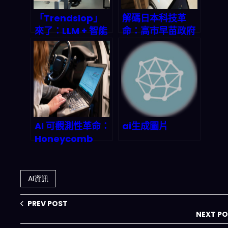
「Trendslop」
解碼日本科技革
來了：LLM + 智能
命：高市早苗政府
代理怎麼把企業諮
砸 ¥1.5 兆美元
詢從『有效』變
playing
『花俏』？2026
Hardball with
風險拆解與落地指
AI、量子計算、無
南
人機三大命運棋子
AI 可觀測性革命：
ai生成圖片
Honeycomb
Intelligence 如
何重塑 2026 年的
軟體開發
AI資訊
Debugging工作
流
PREV POST
NEXT P