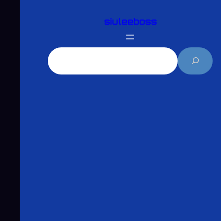
跳
siuleeboss
至
主
要
搜
內
尋
容