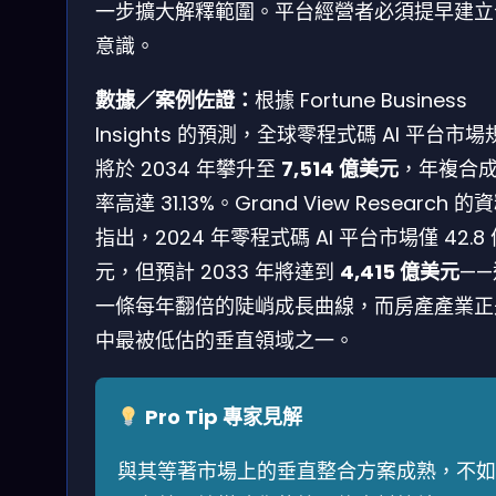
一步擴大解釋範圍。平台經營者必須提早建立
意識。
數據／案例佐證：
根據 Fortune Business
Insights 的預測，全球零程式碼 AI 平台市場
將於 2034 年攀升至
7,514 億美元
，年複合
率高達 31.13%。Grand View Research 
指出，2024 年零程式碼 AI 平台市場僅 42.8
元，但預計 2033 年將達到
4,415 億美元
——
一條每年翻倍的陡峭成長曲線，而房產產業正
中最被低估的垂直領域之一。
Pro Tip 專家見解
與其等著市場上的垂直整合方案成熟，不如