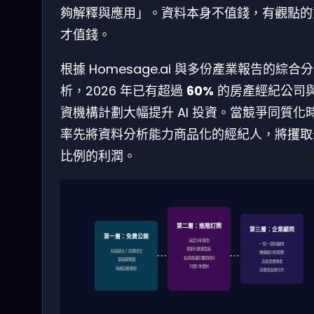
夠解釋與應用」。資料本身不值錢，有觀點的
才值錢。
根據 Homesage.ai 與多份產業報告的綜合分
析，2026 年已有超過
60%
的房產經紀公司
資機構計劃大幅提升 AI 投資。當競爭同質化
率先將資料分析能力商品化的經紀人，將攫取
比例的利潤。
第二層：進階訂閱
第三層：企業顧問
第一層：免費公開
深度分析報告
一對一資料顧問
客製化數據面板
社區統計 / 近期成交
機構級分析服務
投資建議與獨家資料
基礎趨勢圖
高客單價專案
月費/季費制
每週自動更新
高價值長期合作