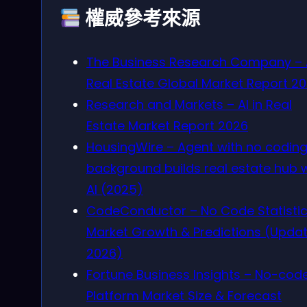
權威參考來源
The Business Research Company – A
Real Estate Global Market Report 2
Research and Markets – AI in Real
Estate Market Report 2026
HousingWire – Agent with no codin
background builds real estate hub 
AI (2025)
CodeConductor – No Code Statistic
Market Growth & Predictions (Upda
2026)
Fortune Business Insights – No-code
Platform Market Size & Forecast