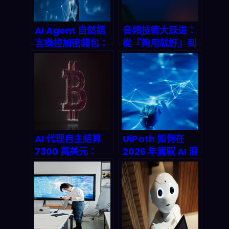
AI Agent 自然語
音頻技術大跃进：
言操控加密錢包：
從『夠用就好』到
Human.tech 如
沉浸式音頻體驗的
何讓人工智慧「開
時代已經來臨
口就能轉帳」
AI 代理自主結算
UiPath 如何在
7300 萬美元：
2026 年駕馭 AI 浪
Crypto Rails 如
潮？RPA 市場
何改寫機器經濟的
explosive
支付底層邏輯
growth 背后的大
贏家