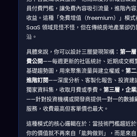
員付費門檻，讓免費內容吸引流量，進階內容
收益。這種「免費增值（freemium）」模式
SaaS 領域見怪不怪，但在傳統房地產業卻仍
沿。
具體來說，你可以設計三層變現架構：
第一層
費公開
——每週更新的社區統計、近期成交概
基礎趨勢圖，用來聚集流量與建立權威。
第二
進階訂閱
——深度分析、客製化報告、投資建
獨家資料集，收取月費或季費。
第三層，企業
——針對投資機構或開發商提供一對一的數據
服務，收費最高但客單價也最大。
這種模式的核心邏輯在於：當技術門檻趨近於
你的價值就不再來自「能夠做到」，而是來自