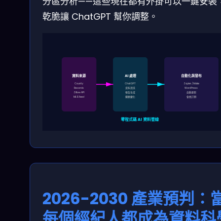
分區分析——這些現在都有外掛可以一鍵安裝
乾脆讓 ChatGPT 幫你調整。
資料來源
AI 處理
自動化與發布
County
ChatGPT
Zapier / Make
Records
資料清洗
WordPress
Zillow API
報告生成
自動更新
MLS Feed
邏輯優化
會員訂閱
零程式碼 AI 資料管線
2026-2030 產業預判：
每個經紀人都成為資料科