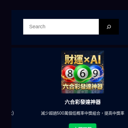
搜
尋
六合彩發達神器
陀)
減少超過500萬個低概率中獎組合，提高中獎率