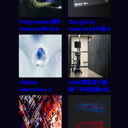
輯？
何重塑 2026 的合
規、定價與成長？
Polymarket攜手
Google AI
Palantir與TWG
Search 25年最大
AI：2026年體育
升級：Gemini
博彩監管的AI革命
3.5 驅動的
Search Agents
如何顛覆搜尋引
擎？
NVIDIA
2026電信業大翻
Nemotron 3
轉？多智能體AI如
Super 深度剖析：
何讓網路『零人
120億參數革命如
力』自主運轉——
何重塑2026 AI生
Mycom
態系
Sandeep Raina
MWC現場直擊解