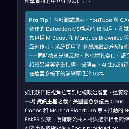
衝擊資訊的中立性與公信力。
Pro Tip：
內部測試顯示，YouTube 與 CA
合作的 Detection MS橾耗時 18 個月，測
象包括 MrBeast 和 Marques Brownlee 
級創作者。系統採用了
多模態融合分析
技術
——同時檢查光線反射、微小瞳孔變化、語
頻譜異常等多重指標。據傳言，AI 生成的視
在這套系統下的漏網率低於 0.3%。
如果我們把視角拉高到地緣政治層面，這實際
一場
資訊主權之戰
。美國國會參議員 Chris
Coons 和 Marsha Blackburn 等人推動的 N
FAKES 法案，明確將公共人物與選舉相關的
列為重點取締對象。Tools provided by