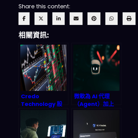
Share this content:
相關資訊:
Credo
微軟為 AI 代理
Technology 股
（Agent）加上
價暴漲8%背後：
「治理螺絲」：
AI量化交易與高速
Copilot 與
連接技術如何重塑
Power
2026年投資邏
Automate 將如