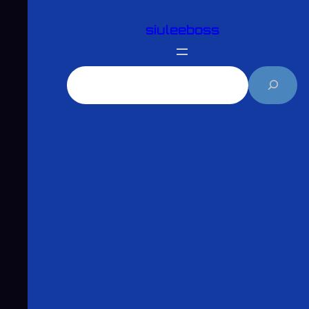
跳
siuleeboss
至
主
要
搜
內
尋
容