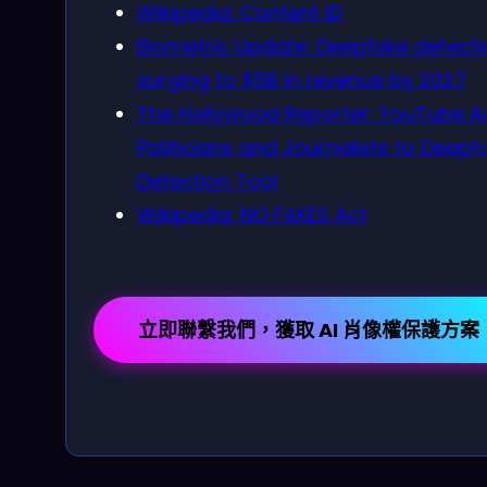
Wikipedia: Content ID
Biometric Update: Deepfake detect
surging to $5B in revenue by 2027
The Hollywood Reporter: YouTube 
Politicians and Journalists to Deepf
Detection Tool
Wikipedia: NO FAKES Act
立即聯繫我們，獲取 AI 肖像權保護方案