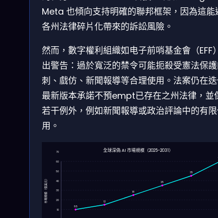
Meta 也傾向支持明確的聯邦框架，因為這能
各州法律碎片化帶來的訴訟風險。
然而，數字權利組織如电子前哨基金會（EFF
出警告：過於寬泛的禁令可能扼殺受憲法保護
刺、戲仿、新聞報導等合理使用。法案仍在迭
最新版本承諾不預empt已存在之州法律，並
若干例外，例如新聞報導或政治評論中的有限
用。
全球深偽 AI 市場規模（2025-2031）
70
60
50
35
市場規模（億美元）
40
25
30
18
20
12
8.5
10