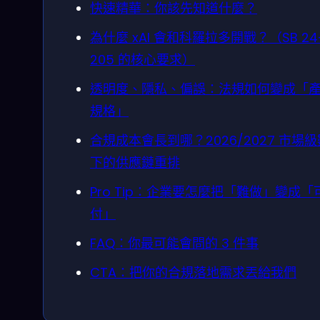
快速精華：你該先知道什麼？
為什麼 xAI 會和科羅拉多開戰？（SB 24
205 的核心要求）
透明度、隱私、偏誤：法規如何變成「
規格」
合規成本會長到哪？2026/2027 市場
下的供應鏈重排
Pro Tip：企業要怎麼把「難做」變成「
付」
FAQ：你最可能會問的 3 件事
CTA：把你的合規落地需求丟給我們