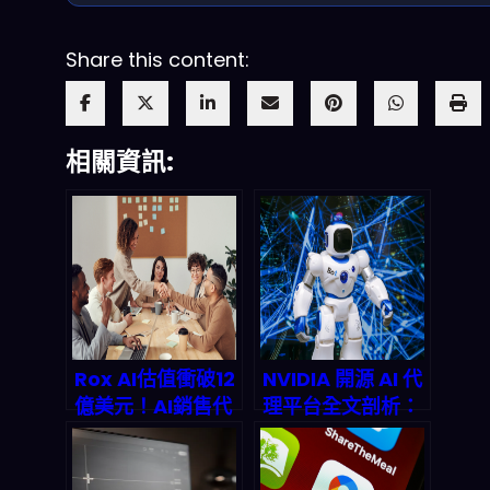
Share this content:
相關資訊:
Rox AI估值衝破12
NVIDIA 開源 AI 代
億美元！AI銷售代
理平台全文剖析：
理如何在2026年
2026 年開發者革
讓銷售團隊省下
命來了！
90%時間並重塑兆