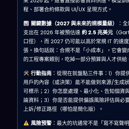
來 2026 起，這會直接影響資料供應、模型訓
程、部署合約條款與 UI/UX 呈現方式。
關鍵數據（2027 與未來的規模量級）
：全球
支出在 2026 年被預估達
約 2.5 兆美元
（Gart
口徑），而 2027 仍可能以高於常規 IT 的速
張。換句話說：合規不是「小成本」，它會變
的工程專案類別，吃掉一部分預算與人才供給
行動指南
：從現在就盤點三件事：1）你提
用戶的內容（或決策）能不能做到來源/生成
可標示；2）你怎麼處理、最小化、告知個資
論資料；3）你是否能提供偏誤風險評估與必
上訴/修正路徑（哪怕是簡化版）。
風險預警
：最大的坑通常不是「寫不寫聲