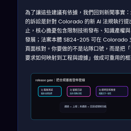
為了讓這些建議有依據，我們回到新聞事實：x
的訴訟是針對 Colorado 的新 AI 法規執行
止，核心擔憂包含限制技術發布、知識產權與
發展；法案本體 SB24-205 可在 Colorado
頁面核對。你要做的不是站隊口號，而是把「
要求如何映射到工程與證據」做成可重用的框
release gate：把合規塞進發佈管線
1) 風險測試
2) 留痕日誌
3) 透明告知檢查
偏差/歧視指標
版本/策略/流程
揭露文字一致性
通過 → 上線；未通過 → 回滾或限制功能