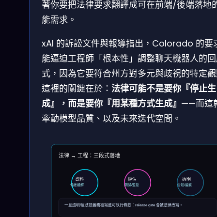
著你要把法律要求翻譯成可在前端/後端落地
能需求。
xAI 的訴訟文件與報導指出，Colorado 的
能逼迫工程師「根本性」調整聊天機器人的回
式，因為它要符合州方對多元與歧視的特定觀
這裡的關鍵在於：
法律可能不是要你『停止生
成』，而是要你『用某種方式生成』
——而這
牽動模型品質、以及未來迭代空間。
法律 → 工程：三段式落地
資料
評估
透明
偏差緩解
測試/監控
告知/留痕
一旦透明/反歧視義務被寫進可執行條款：release gate 會被法律改寫。