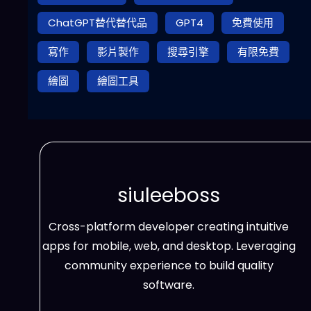
ChatGPT替代替代品
GPT4
免費使用
寫作
影片製作
搜尋引擎
有限免費
繪圖
繪圖工具
siuleeboss
Cross-platform developer creating intuitive
apps for mobile, web, and desktop. Leveraging
community experience to build quality
software.