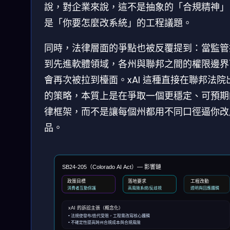
說，對企業來說，這不是抽象的「合規精神」
是「你要怎麼改系統」的工程議題。
同時，法律層面的爭點也被反覆提到：當監管
到先進軟體領域，各州與聯邦之間的權限邊界
會再次被拉到檯面。xAI 這種直接在聯邦法院
的策略，本質上是在爭取一個更穩定、可預期
律框架，而不是讓每個州都用不同口徑逼你改
品。
SB24-205（Colorado AI Act）— 影響鏈
政策目標
落地要求
工程改動
消費者互動保護
高風險系統/反歧視
透明與回應邏輯
xAI 的訴訟主張（概念化）
• 法規使發布/迭代受限，工程需改寫核心邏輯
• 不確定性提高跨州合規成本與合規風險