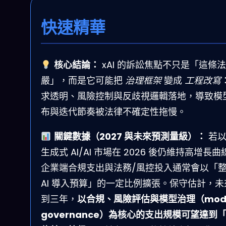
快速精華
核心結論：
xAI 的訴訟焦點不只是「這條
嚴」，而是它可能把
治理框架
變成
工程改寫
求透明、風險控制與反歧視邏輯落地，導致模
布與迭代節奏被法律不確定性拖慢。
關鍵數據（2027 與未來預測量級）：
若以
生成式 AI/AI 市場在 2026 後仍維持高增長曲
企業端合規支出與法務/風控投入通常會以「
AI 導入預算」的一定比例擴張。保守估計，未
到三年，
以合規、風險評估與模型治理（mod
governance）為核心的支出規模可望達到