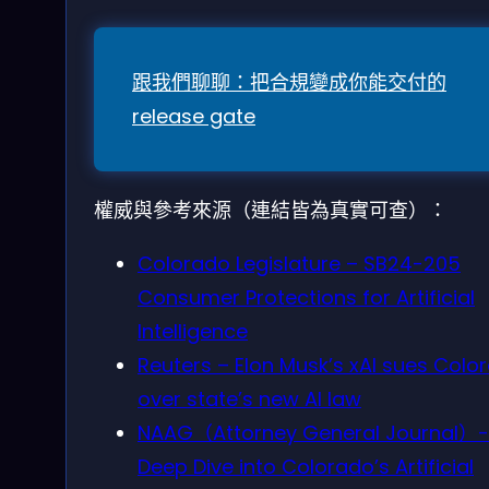
跟我們聊聊：把合規變成你能交付的
release gate
權威與參考來源（連結皆為真實可查）：
Colorado Legislature – SB24-205
Consumer Protections for Artificial
Intelligence
Reuters – Elon Musk’s xAI sues Colo
over state’s new AI law
NAAG（Attorney General Journal）-
Deep Dive into Colorado’s Artificial