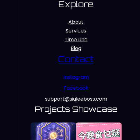
Explore
About
Services
Time Line
Blog
Contact
Instagram
Facebook
support@siuleeboss.com
Projects Showcase