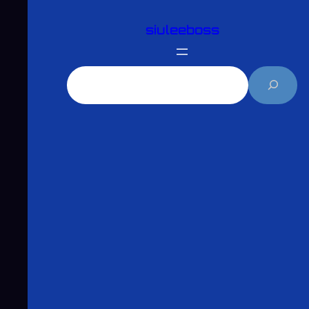
跳
siuleeboss
至
主
要
搜
內
尋
容