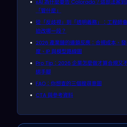
xAI 為什麼要告 Colorado？這部法案
「管什麼」
從「反歧視」到「透明義務」：工程師
迫改哪一段？
2026 產業鏈的連鎖反應：合規成本、
度、IP 與模型路線圖
Pro Tip：2026 企業怎麼做才算合規又
綁手腳
FAQ：你想查的三個搜尋意圖
CTA 與參考資料