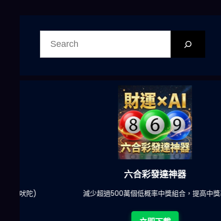
搜
尋
六合彩發達神器
陀)
減少超過500萬個低概率中獎組合，提高中獎率