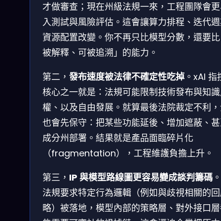
才做審查；現在州級法規一來，工程團隊會更
入測試與風險評估。這會讓算力排程、迭代週
資源配置改變。你不再只比模型分數，還要比
被解釋、可被追溯」的能力。
第二，
發布速度被法律不確定性吃掉
。xAI 
核心之一就是：法規可能限制技術發布與知識
權、以及自由發展。就算最後法院裁定不利，
也會先保守：把某些功能延後、增加遮蔽、甚
成分州部署。結果就是產品面臨碎片化
（fragmentation），工程維護負擔上升。
第三，
IP 與模型路線圖更容易變成談判籌碼
法規要求特定行為邏輯（例如與歧視相關的回
略）被落地，模型內部的策略層、對外接口層