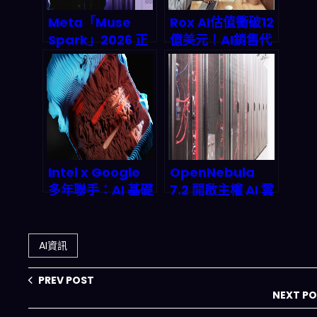
Meta「Muse
Rox AI估值衝破12
Spark」2026 正
億美元！AI銷售代
面交鋒：低成本
理如何在2026年
Agentic
讓銷售團隊省下
Workflow，會怎
90%時間並重塑兆
麼重排未來 AI 自
美元市場？
動化與投資版圖？
Intel x Google
OpenNebula
多年聯手：AI 基礎
7.2 開啟主權 AI 雲
設施從雲端到邊緣
時代：gRPC API
怎麼把成本打下
到底改變了什麼？
來、效率拉滿？
AI資訊
PREV POST
NEXT P