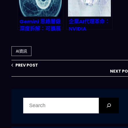
Gemini 思維層級
企業AI代理革命：
深度拆解：可擴展
NVIDIA
推理如何翻轉
NemoClaw開放
2026 企業 AI 部署
平台如何重塑
邏輯
2026年商業自動
AI資訊
化
PREV POST
NEXT P
搜
尋