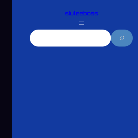
跳
siuleeboss
至
主
要
搜
內
尋
容