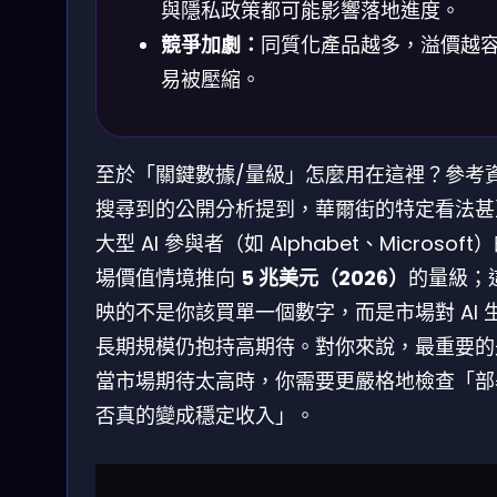
與隱私政策都可能影響落地進度。
競爭加劇：
同質化產品越多，溢價越
易被壓縮。
至於「關鍵數據/量級」怎麼用在這裡？參考
搜尋到的公開分析提到，華爾街的特定看法甚
大型 AI 參與者（如 Alphabet、Microsoft
場價值情境推向
5 兆美元（2026）
的量級；
映的不是你該買單一個數字，而是市場對 AI 
長期規模仍抱持高期待。對你來說，最重要的
當市場期待太高時，你需要更嚴格地檢查「部
否真的變成穩定收入」。