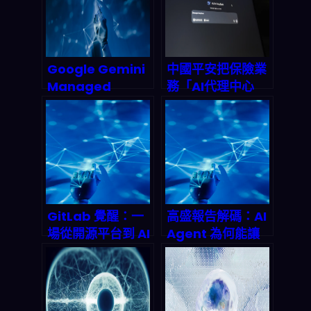
雲端Agentic革命
全解析
Google Gemini
中國平安把保險業
Managed
務「AI代理中心
Agents 深度拆
化」後，2026年
解：一次 API 呼叫
你該怎麼讀懂這盤
就能部署全自動 AI
棋？
代理，2026 代理
式經濟正式引爆
GitLab 覺醒：一
高盛報告解碼：AI
場從開源平台到 AI
Agent 為何能讓
代理軍團的豪賭，
科技巨頭現金流暴
2027 年市值將翻
漲？2026 變現拐
倍？
點全拆解