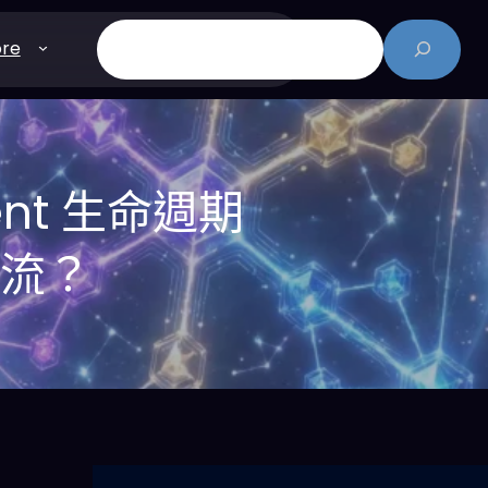
搜
re
尋
gent 生命週期
作流？