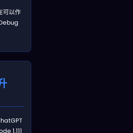
在可以作
ebug
升
atGPT
1.111