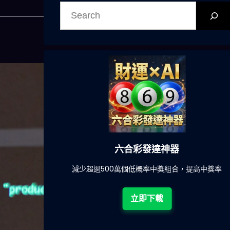
搜
尋
今晚吃什麽
一鍵配搭出三餸一湯的完美晚餐組合,以後免除晚餐吃什
惱
立即下載