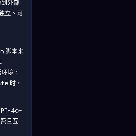
换到外部
为独立、可
、
n 脚本来
t
会话环境，
时，
ate
-4o-
计费且互