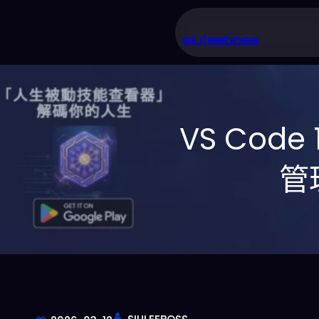
跳
至
siuleeboss
主
要
內
VS Code
容
管