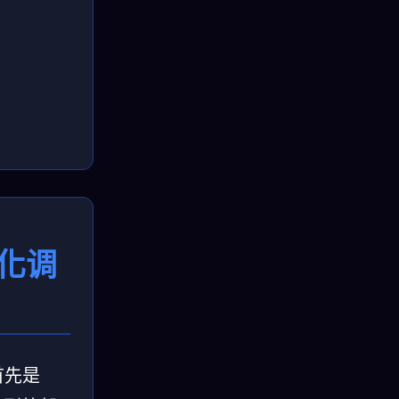
子化调
首先是