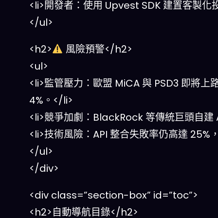
<li>開發者：使用 Upvest SDK 建置客製
</ul>
<h2>
風險預警</h2>
<ul>
<li>監管壓力：歐盟 MiCA 與 PSD3 
4%。</li>
<li>競爭加劇：BlackRock 等傳統巨頭自建 A
<li>技術風險：API 整合失敗率仍高達 25%，
</ul>
</div>
<div class=”section-box” id=”toc”>
<h2>自動導航目錄</h2>