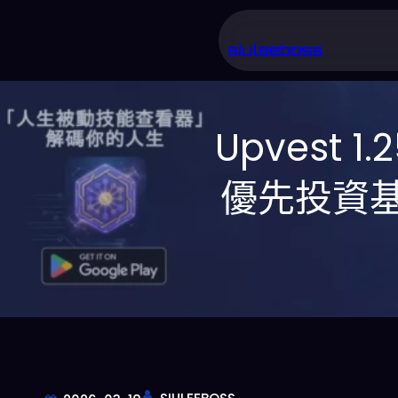
跳
至
siuleeboss
主
要
Upvest
內
容
優先投資基