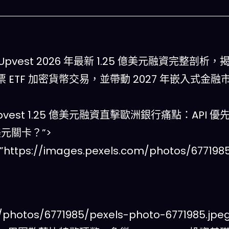
nt=”Upvest 2026 年最新 1.25 億美元融資完整剖析，
ETF 加密貨幣交易，並帶動 2027 年嵌入式金融
tent=”Upvest 1.25 億美元融資直擊歐洲銀行痛點：API
美元關卡？”>
今晚吃什麽
”https://images.pexels.com/photos/677198
一鍵配搭出三餸一湯的完美晚餐組合,以後免除晚
惱
立即下載
/photos/6771985/pexels-photo-6771985.jpeg