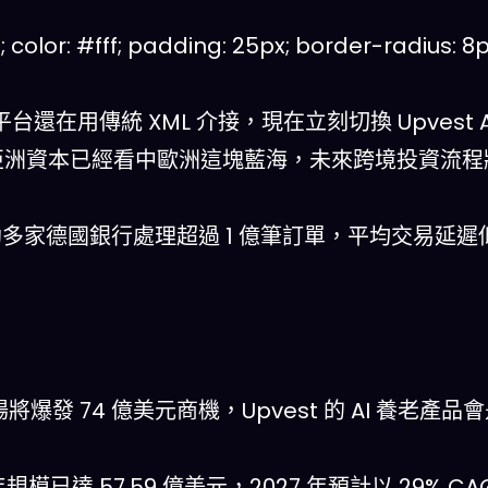
color: #fff; padding: 25px; border-radius: 8p
如果你的平台還在用傳統 XML 介接，現在立刻切換 Upvest
，代表亞洲資本已經看中歐洲這塊藍海，未來跨境投資流
已協助多家德國銀行處理超過 1 億筆訂單，平均交易延遲低
金融市場將爆發 74 億美元商機，Upvest 的 AI 養老產
模已達 57.59 億美元，2027 年預計以 29% CA