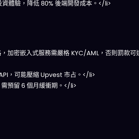
化投資體驗，降低 80% 後端開發成本。</li>
即將上路，加密嵌入式服務需嚴格 KYC/AML，否則罰款
PI，可能壓縮 Upvest 市占。</li>
需預留 6 個月緩衝期。</li>