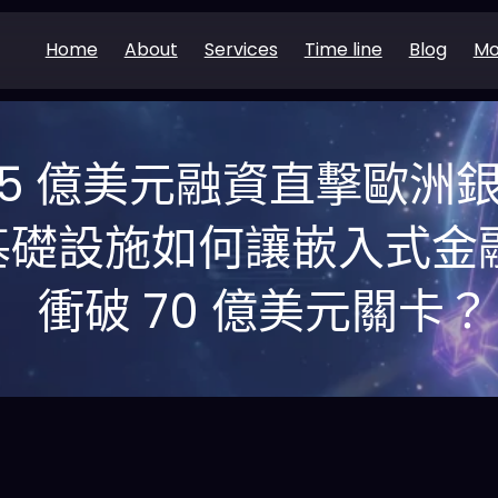
Home
About
Services
Time line
Blog
Mo
 1.25 億美元融資直擊歐洲
礎設施如何讓嵌入式金融在
衝破 70 億美元關卡？