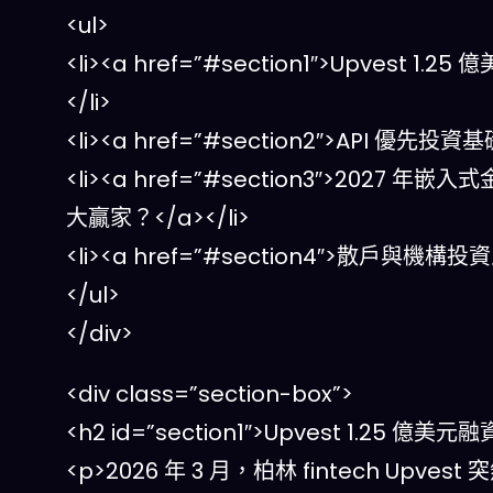
<ul>
<li><a href=”#section1″>Upv
</li>
<li><a href=”#section2″>API 
<li><a href=”#section3″>2027
大贏家？</a></li>
<li><a href=”#section4″>散戶與機
</ul>
</div>
<div class=”section-box”>
<h2 id=”section1″>Upvest 1.
<p>2026 年 3 月，柏林 fintech U