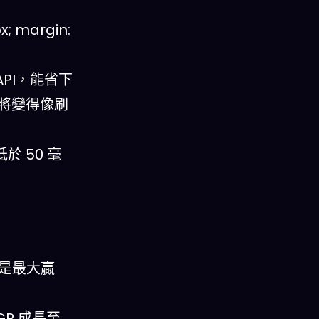
x; margin:
 API，能省下
程將變得像刷
於 50 毫
品會是最大贏
GR 成長至