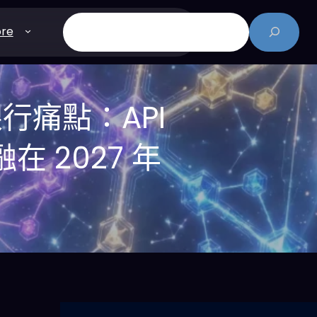
搜
re
尋
銀行痛點：API
 2027 年