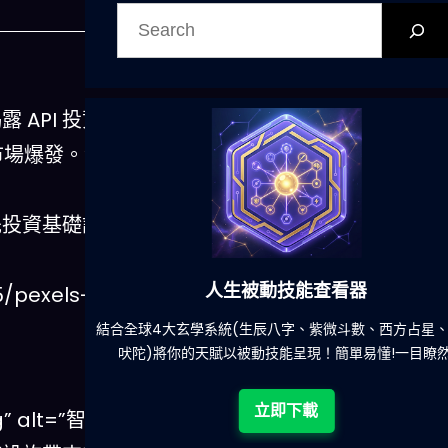
搜
尋
揭露 API 投資
市場爆發。深
 優先投資基礎設
人生被動技能查看器
5/pexels-
餐吃什麽的煩
結合全球4大玄學系統(生辰八字、紫微斗數、西方占星
吠陀)將你的天賦以被動技能呈現！簡單易懂!一目瞭然
立即下載
” alt=”智