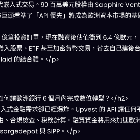
交易。90 百萬美元股權由 Sapphire Ventu
這些巨頭看準了「API 優先」將成為歐洲資本市場的
過 1 億筆投資訂單，現在融資後估值衝到 6.4 億歐元
 嵌入股票、ETF 甚至加密貨幣交易，省去自己建後
laid 的結合體。</p>
基礎設施如何讓歐洲銀行 6 個月內完成數位轉型？</h2>
入式金融需求卻已經爆炸。Upvest 的 API 讓任
由、合規檢查、稅務計算。融資資金將用來加速歐
gedepot 與 SIPP。</p>