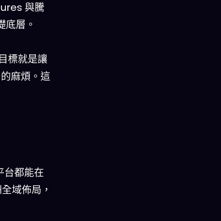
res 與騰
基礎底層。
，目標就是讓
台的麻煩。這
何平台都能在
洲全域佈局，