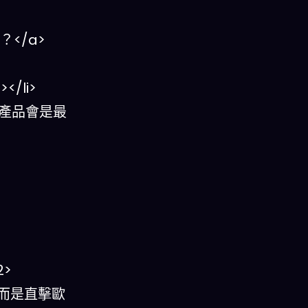
？</a>
/li>
 養老產品會是最
2>
燒，而是直擊歐