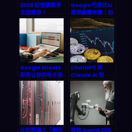
2026 記憶體戰爭
Google代理式AI
全面爆發！
搜尋劇變來襲：你
Micron (MU) 為
該如何重構2026
何被嚴重低估？
年的流量與可見度
Edge AI、HBM
戰略？
晶片與高頻交易背
後的深度投資機會
Google Sheets
ChatGPT 與
即將让你的电子表
Claude AI 對
格自己会「想」？
XRP 2026 Q3 破
Gemini 突破性整
$3 的預測為何出
合揭示办公软件的
現嚴重分歧？深度
ai终局
拆解兩大模型的邏
輯裂縫
比特幣礦工「轉型
微軟 Agent 365