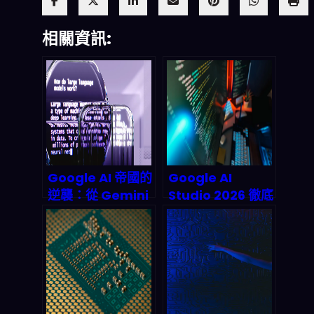
相關資訊:
Google AI 帝國的
Google AI
逆襲：從 Gemini
Studio 2026 徹底
到 TPU‑v5，
評測：這波低代碼
2026 年它為何能
革命值得跟嗎？深
贏下這場 AI 競
度解析、數據預測
賽？
與實戰攻略