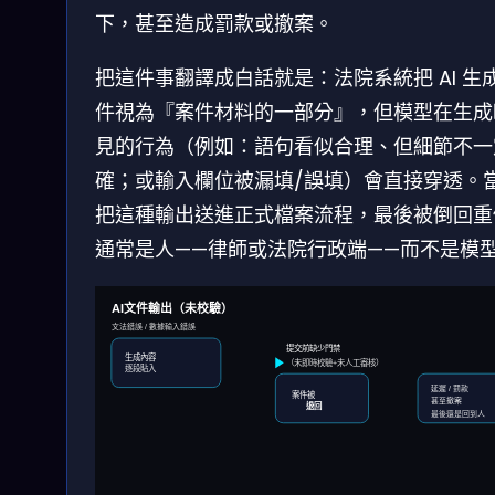
下，甚至造成罰款或撤案。
把這件事翻譯成白話就是：法院系統把 AI 生
件視為『案件材料的一部分』，但模型在生成
見的行為（例如：語句看似合理、但細節不一
確；或輸入欄位被漏填/誤填）會直接穿透。
把這種輸出送進正式檔案流程，最後被倒回重
通常是人——律師或法院行政端——而不是模
AI文件輸出（未校驗）
文法錯誤 / 數據輸入錯誤
提交前缺少門禁
生成內容
（未即時校驗+未人工審核）
逐段貼入
延遲 / 罰款
案件被
甚至撤案
退回
最後還是回到人