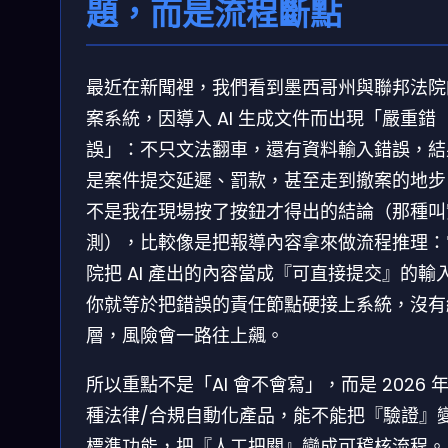
題，而是流程斷點
最近在新聞裡，我們看到墨西哥州與聯邦法院
案系統，因導入 AI 生成文件而出現「嚴重錯
誤」：不只文法翻車，還有資料輸入錯誤，結
是案件提交延遲、罰款，甚至走到撤案的地步
不是我在現場按了按鈕才得出的結論（那種叫
測），比較像是把報導內容拿來做流程推理：
院把 AI 產出的內容當成『可直接提交』的輸
你就等於把錯誤的責任節點硬接上系統，沒有
層，風險會一路往上飆。
所以重點不是「AI 會不會寫」，而是 2026 
種法律/合規自動化產品，能不能把『驗證』
標準功能，把『人工把關』變成可稽核流程。