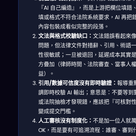
『AI 自己編造』，而是上游把欄位填錯
填或格式不符合法院系統要求，AI 再把
內容包裝成看似完整的段落。
文法與格式校驗缺口：
文法錯誤看起來
問題，但法律文件對措辭、引用、術語
性很敏感；一旦被退回，延遲成本其實
方疊加（律師時間、法院審查、當事人
益）。
引用/數據可信度沒有即時驗證：
報導重
調即時校驗 AI 輸出；意思是：不要等到
或法院抽檢才發現錯，應該把『可核對
變成提交門檻。
人工審核沒有制度化：
不是加一位人就
OK，而是要有可追溯流程：誰審、審到