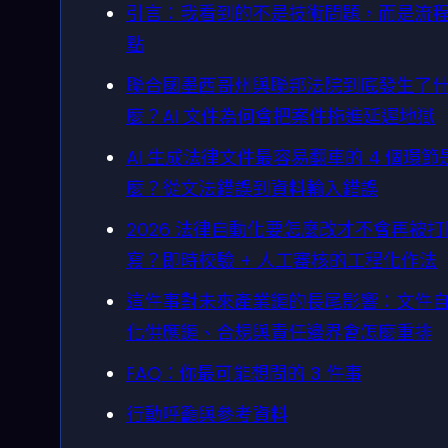
引言：我看到的不是技術問題，而是流
點
聯合國墨西哥州與聯邦法院到底發生了
麼？AI 文件為何會把案件拖進延遲地獄
AI 生成法律文件最容易翻車的 4 個環節
麼？從文法錯誤到資料輸入錯誤
2026 法律自動化要怎麼改才不會再被
寫？即時校驗 + 人工審核的工程化作法
這件事對未來產業鏈的長尾影響：文件
化供應鏈、合規與責任邊界會怎麼重排
FAQ：你最可能想問的 3 件事
行動呼籲與參考資料