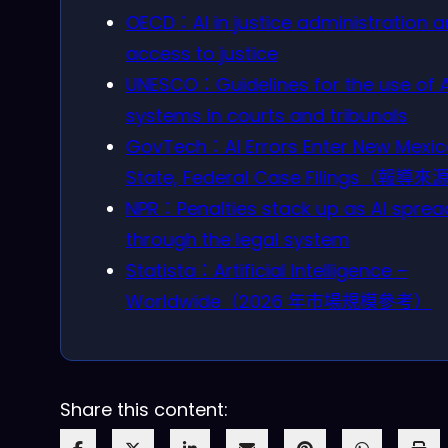
OECD：AI in justice administration 
access to justice
UNESCO：Guidelines for the use of A
systems in courts and tribunals
GovTech：AI Errors Enter New Mexi
State, Federal Case Filings（報導來
NPR：Penalties stack up as AI sprea
through the legal system
Statista：Artificial Intelligence –
Worldwide（2026 年市場規模參考）
Share this content: