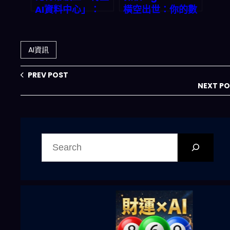
AI資料中心」：
橫空出世：你的數
2026年用電與算
位員工已上線，準
力的下一座金礦，
備好迎接「代理型
還是環境審查的雷
AI」新時代了嗎？
AI資訊
區？
PREV POST
NEXT P
搜
尋