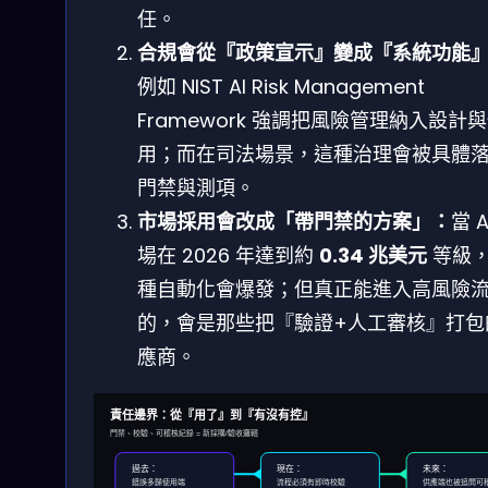
任。
合規會從『政策宣示』變成『系統功能
例如 NIST AI Risk Management
Framework 強調把風險管理納入設計
用；而在司法場景，這種治理會被具體
門禁與測項。
市場採用會改成「帶門禁的方案」：
當 A
場在 2026 年達到約
0.34 兆美元
等級
種自動化會爆發；但真正能進入高風險
的，會是那些把『驗證+人工審核』打包
應商。
責任邊界：從『用了』到『有沒有控』
門禁、校驗、可稽核紀錄 = 新採購/驗收邏輯
過去：
現在：
未來：
錯誤多歸使用端
流程必須有即時校驗
供應端也被追問可