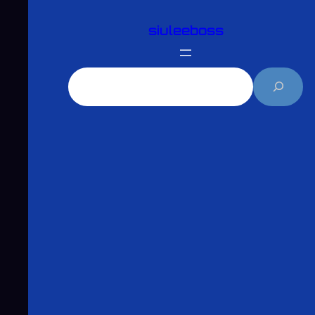
跳
siuleeboss
至
主
要
搜
內
尋
容