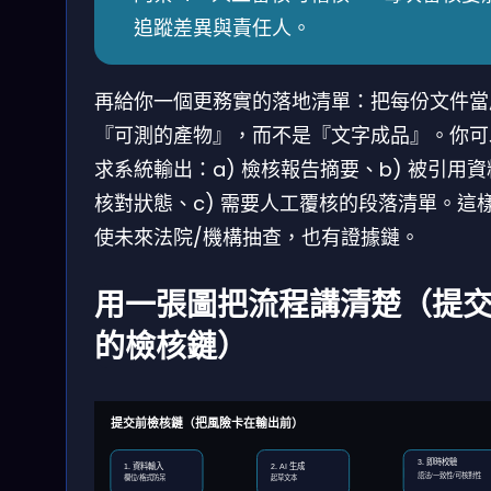
追蹤差異與責任人。
再給你一個更務實的落地清單：把每份文件當
『可測的產物』，而不是『文字成品』。你可
求系統輸出：a) 檢核報告摘要、b) 被引用
核對狀態、c) 需要人工覆核的段落清單。這
使未來法院/機構抽查，也有證據鏈。
用一張圖把流程講清楚（提
的檢核鏈）
提交前檢核鏈（把風險卡在輸出前）
3. 即時校驗
1. 資料輸入
2. AI 生成
語法/一致性/可核對性
欄位/格式防呆
起草文本