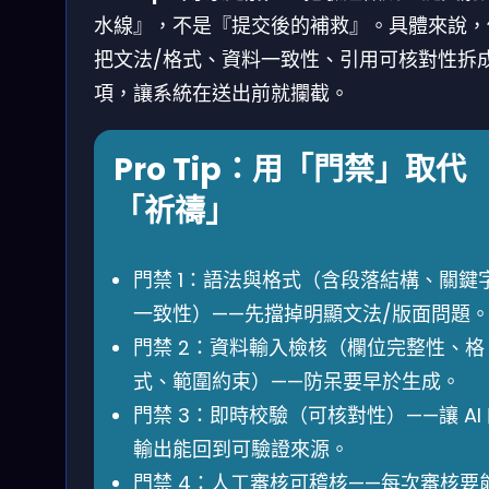
水線』，不是『提交後的補救』。具體來說，
把文法/格式、資料一致性、引用可核對性拆
項，讓系統在送出前就攔截。
Pro Tip：用「門禁」取代
「祈禱」
門禁 1：語法與格式（含段落結構、關鍵
一致性）——先擋掉明顯文法/版面問題
門禁 2：資料輸入檢核（欄位完整性、格
式、範圍約束）——防呆要早於生成。
門禁 3：即時校驗（可核對性）——讓 AI
輸出能回到可驗證來源。
門禁 4：人工審核可稽核——每次審核要