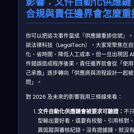
影響：文件自動化供應鏈
合規與責任邊界會怎麼重
你可以把這次事件當成『供應鏈重排信號』。
談法律科技（LegalTech），大家常聚焦在
化、省時間、降低人工成本。但一旦出現因 AI
件錯誤造成程序後果，責任邊界就會從「使用
己承擔」逐步轉向「供應商與流程設計一起被
問」。
對 2026 及未來的影響我用三條線來看：
文件自動化供應鏈會被要求可驗證：
不
型輸出要好看，還要有校驗、引用核對
異追蹤與審核紀錄。沒有證據鏈，就沒