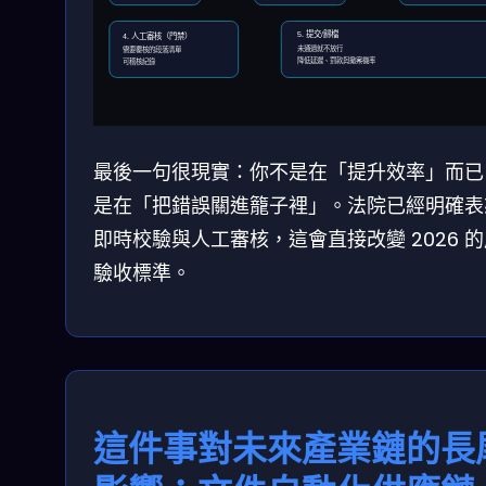
5. 提交/歸檔
4. 人工審核（門禁）
未通過就不放行
需要覆核的段落清單
降低延遲、罰款與撤案機率
可稽核紀錄
最後一句很現實：你不是在「提升效率」而已
是在「把錯誤關進籠子裡」。法院已經明確表
即時校驗與人工審核，這會直接改變 2026 
驗收標準。
這件事對未來產業鏈的長