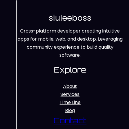
siuleeboss
Cross-platform developer creating intuitive
apps for mobile, web, and desktop. Leveraging
community experience to build quality
software.
Explore
About
Services
Time Line
Blog
Contact