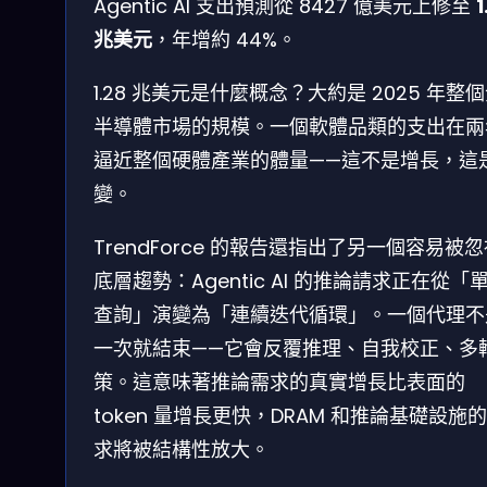
Agentic AI 支出預測從 8427 億美元上修至
1
兆美元
，年增約 44%。
1.28 兆美元是什麼概念？大約是 2025 年整
半導體市場的規模。一個軟體品類的支出在兩
逼近整個硬體產業的體量——這不是增長，這
變。
TrendForce 的報告還指出了另一個容易被
底層趨勢：Agentic AI 的推論請求正在從「
查詢」演變為「連續迭代循環」。一個代理不
一次就結束——它會反覆推理、自我校正、多
策。這意味著推論需求的真實增長比表面的
token 量增長更快，DRAM 和推論基礎設施
求將被結構性放大。