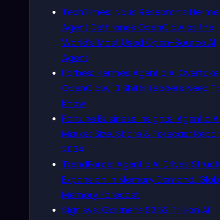
TechTimes: Nous Research’s Herme
Agent Dethrones OpenClaw as the
World’s Most Used Open-Source AI
Agent
Forbes: Hermes Agentic AI Overtake
OpenClaw, 10 Shifts Leaders Need T
Know
Fortune Business Insights: Agentic A
Market Size, Share & Forecast Repor
2034
TrendForce: Agentic AI Drives Struct
Expansion in Memory Demand, Glob
Memory Forecast
Signisys: Gartner’s $2.52 Trillion AI