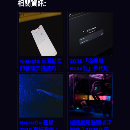
相關資訊:
Google 日曆缺失
2026「商業級
的會議安排技巧：
Boss型」多代理
用 AI 自動提議時
AI Agent 到底會
段、解析郵件需求
怎麼改寫企業工作
並串起日曆即時更
流？
新
Diana×OpenCl
aw 觀察筆記
NanoCo 狂掃
把遊戲電腦變成印
1200 萬鎂背後：
鈔機？2026年用