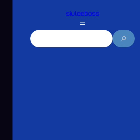
跳
siuleeboss
至
主
要
搜
內
尋
容