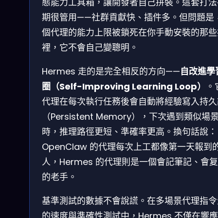
態能力工具箱，讓開發者自己拼裝。這套打法
期很管用——社群貢獻快、插件多。但問題是
個代理的能力上限被鎖死在你手動安裝的那些
裡，它不會自己變聰明。
Hermes 走的是完全相反的方向——
自改進學
圈（Self-Improving Learning Loop）
。
代理在每次執行任務後會自動將經驗寫入持久
（Persistent Memory），下次遇到類似場
時，推理路徑更短、準確率更高。換句話說：
OpenClaw 的代理每次上工都像第一天報到
人，Hermes 的代理則是一個會記筆記、會
的老手。
基準測試的數據不會說謊。在多場景代理指令
的速度與準確性測試中，Hermes 不僅在響