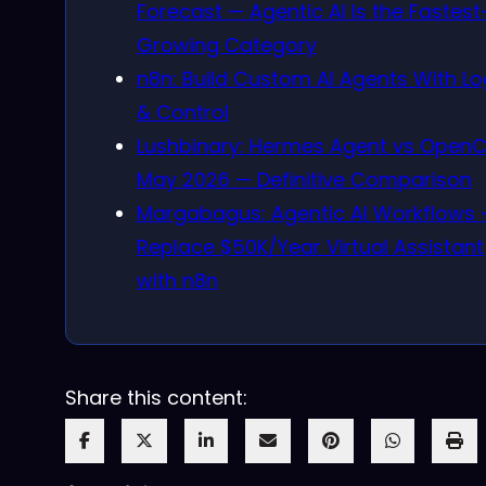
Forecast — Agentic AI Is the Fastest
Growing Category
n8n: Build Custom AI Agents With Lo
& Control
Lushbinary: Hermes Agent vs Open
May 2026 — Definitive Comparison
Margabagus: Agentic AI Workflows
Replace $50K/Year Virtual Assistant
with n8n
Share this content: