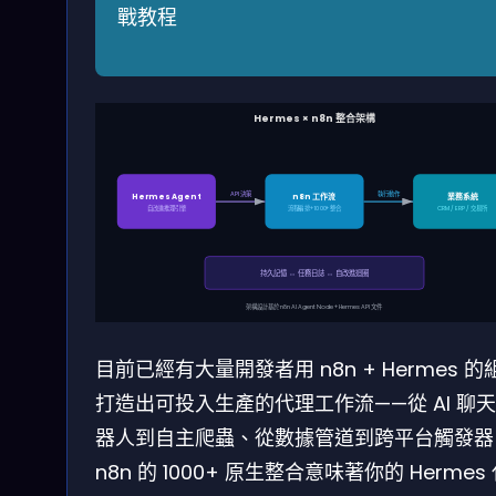
戰教程
Hermes × n8n 整合架構
API 決策
執行動作
Hermes Agent
n8n 工作流
業務系統
自改進推理引擎
流程編排 + 1000+ 整合
CRM / ERP / 交易所
持久記憶 ↔ 任務日誌 ↔ 自改進迴圈
架構設計基於 n8n AI Agent Node + Hermes API 文件
目前已經有大量開發者用 n8n + Hermes 的
打造出可投入生產的代理工作流——從 AI 聊
器人到自主爬蟲、從數據管道到跨平台觸發器
n8n 的 1000+ 原生整合意味著你的 Hermes