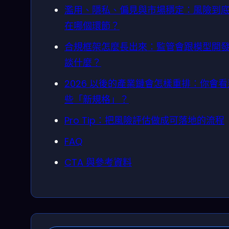
濫用、隱私、偏見與市場穩定：風險到
在哪個環節？
合規框架怎麼長出來：監管會跟模型開
談什麼？
2026 以後的產業鏈會怎樣重排：你會
些「新規格」？
Pro Tip：把風險評估做成可落地的流程
FAQ
CTA 與參考資料