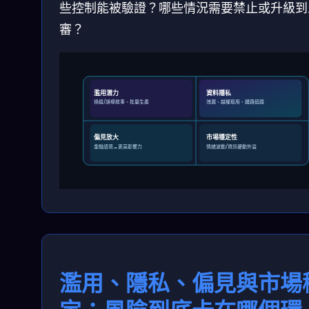
些控制能被驗證？哪些情況需要禁止或升級到
審？
濫用潛力
資料隱私
操縱/誤導敘事、批量生產
洩漏、越權取用、鏈路追蹤
偏見放大
市場穩定性
金融語境→更高影響力
情緒波動/資訊擾動外溢
濫用、隱私、偏見與市場