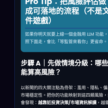
Pro Tip：把風險評估做
成可落地的流程（不是
件遊戲）
如果你明天就要上線一個金融用 LLM 功能
照下面走，會比「等監管來看你」更省命。
步驟 A｜先做情境分級：哪
能算高風險？
以新聞的四大關注點為骨架：濫用、隱私、偏
市場穩定性。把你的功能映射到這四類風險，
會發現：
越靠近投資決策/市場資訊解讀
，越