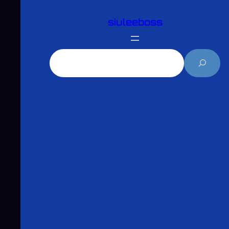
跳
siuleeboss
至
主
要
搜
內
尋
容