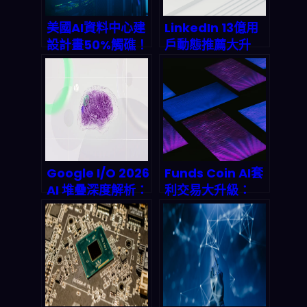
美國AI資料中心建
LinkedIn 13億用
設計畫50%觸礁！
戶動態推薦大升
電力荒與變壓器斷
級：一個LLM取代
鏈如何癱瘓兆美元
5個傳統模型，
產能？
2027年AI推薦市
場將衝破25億美
元？
Google I/O 2026
Funds Coin AI套
AI 堆疊深度解析：
利交易大升級：
沒寫過程式也能打
2026年量化交易
造 AI 代理
基礎設施革命，
n8n工作流如何讓
你躺賺？