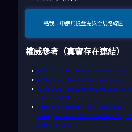
點我：申請風險盤點與合規路線圖
權威參考（真實存在連結）
FCA：AI and the FCA: our approach
Anthropic：Model System Cards
Anthropic：Detecting and counteri
misuse of AI
Bank of England / PRA：Artificial
Intelligence and Machine Learnin
公開文件入口）