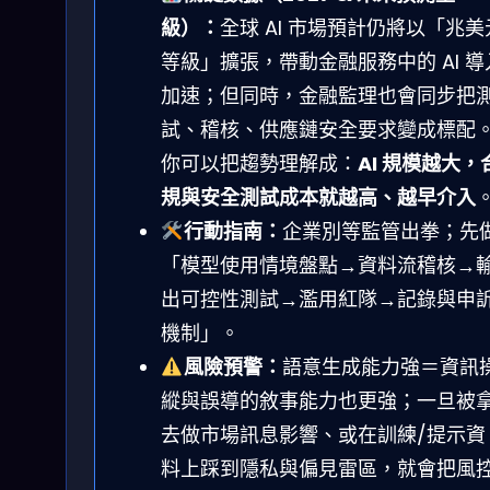
級）：
全球 AI 市場預計仍將以「兆美
等級」擴張，帶動金融服務中的 AI 導
加速；但同時，金融監理也會同步把
試、稽核、供應鏈安全要求變成標配
你可以把趨勢理解成：
AI 規模越大，
規與安全測試成本就越高、越早介入
行動指南：
企業別等監管出拳；先
「模型使用情境盤點→資料流稽核→
出可控性測試→濫用紅隊→記錄與申
機制」。
風險預警：
語意生成能力強＝資訊
縱與誤導的敘事能力也更強；一旦被
去做市場訊息影響、或在訓練/提示資
料上踩到隱私與偏見雷區，就會把風