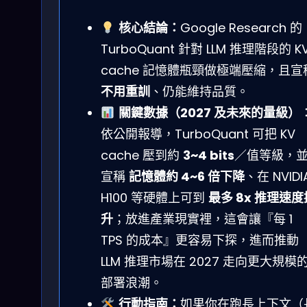
核心結論：
Google Research 的
TurboQuant 針對 LLM 推理階段的 K
cache 記憶體瓶頸做極端壓縮，且宣
不用重訓
、仍能維持品質。
關鍵數據（2027 及未來的量級）
依公開報導，TurboQuant 可把 KV
cache 壓到約
3~4 bits
／值等級，
宣稱
記憶體約 4~6 倍下降
、在 NVIDI
H100 等硬體上可到
最多 8x 推理速度
升
；放進產業現實裡，這會讓『每 1
TPS 的成本』更容易下探，進而推動
LLM 推理市場在 2027 走向更大規模
部署浪潮。
行動指南：
如果你在跑長上下文（