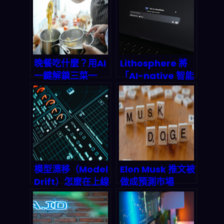
晚餐吃什麼？用AI
Lithosphere 將
一鍵解鎖三菜一
「AI-native 智能
湯，告別選擇障
合約」變成可即時
礙！
執行的交易引擎：
2026 你該怎麼看
DeFi 與自動化市
場
模型漂移（Model
Elon Musk 推文被
Drift）怎麼在上線
做成預測市場
後「偷偷降級」？
2026 爆賺 8 萬美
2026 可觀測性堆
元：名人社交如何
栈與自動重訓完整
變成兆美元級金融