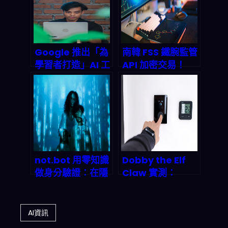
解法
賭局
Google 推出「為
南韓 FSS 鐵腕監管
學習者打造」AI 工
API 加密交易！
具：從考試到畢業
30% 自動化量引
流程都能自動化，
爆 2027 年全球市
2026 教育科技要
場震盪？
怎麼接？
not.bot 用零知識
Dobby the Elf
做身分驗證：在隱
Claw 實測：
私法規與反詐騙壓
Karpathy 的 AI
力下，企業如何把
代理人如何重新定
KYC 串進自動化工
義智慧居家，以及
AI資訊
作流（2026 實戰
你該如何在 2027