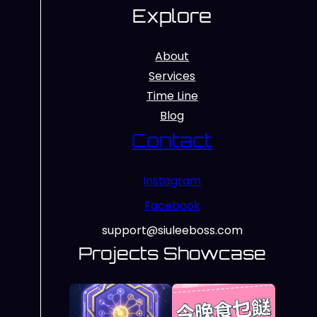
Explore
About
Services
Time Line
Blog
Contact
Instagram
Facebook
support@siuleeboss.com
Projects Showcase