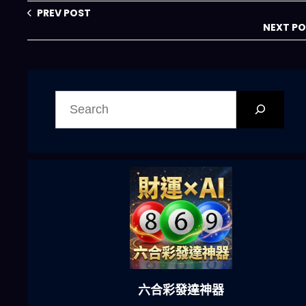
剖析）
年前佈局
PREV POST
NEXT P
搜
尋
六合彩發達神器