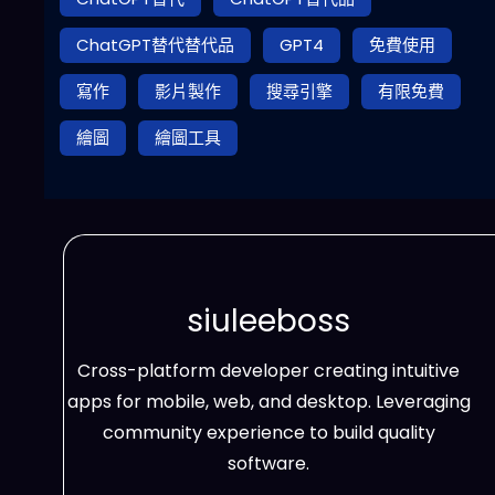
ChatGPT替代替代品
GPT4
免費使用
寫作
影片製作
搜尋引擎
有限免費
繪圖
繪圖工具
siuleeboss
Cross-platform developer creating intuitive
apps for mobile, web, and desktop. Leveraging
community experience to build quality
software.