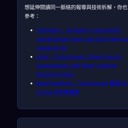
想延伸閱讀同一脈絡的報導與技術拆解，你也
參考：
TechSpot：Google’s TurboQuant
compression tech cuts LLM memory
usage by 6x
arXiv：TurboQuant: Online Vector
Quantization with Near-optimal
Distortion Rate
MarkTechPost：TurboQuant 壓縮 KV
cache 的效果彙整