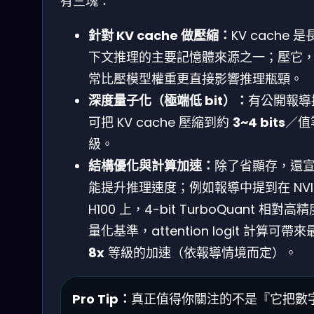
有三塊：
針對 KV cache 做壓縮：
KV cache 
下文推理的主要記憶體來源之一；壓它
常比壓模型權重更直接影響推理瓶頸。
深度量子化（極端低 bit）：
有公開報導
可把 KV cache 壓縮到約
3~4 bits
／值
級。
結構優化與計算加速：
除了省顯存，還
能提升推理速度；例如報導中提到在 NVID
H100 上，4-bit TurboQuant 相對高
量化基準，attention logit 計算可帶
8x
等級的加速（依報導情境而定）。
Pro Tip：
真正值得你關注的不是『它把數