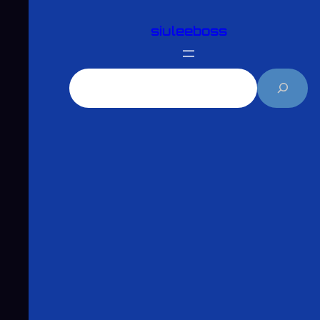
跳
siuleeboss
至
主
要
搜
內
尋
容