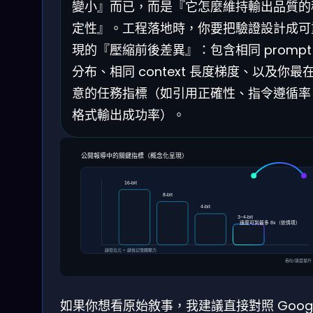
變小』而已，而是『它怎麼維持輸出品質的
定性』。工程落地時，你要把驗證設計成可
現的『壓縮前後差異』：包含相同 prompt
分布、相同 context 長度梯度、以及你最
意的任務指標（如引用正確性、指令遵循率
格式輸出成功率）。
公開報導中的關鍵指標（概念化呈現）
16-bit
8-bit
4-bit
3~4-bit
速度可到最多 8x（依情境）
越低位元 = 越省記憶體壓力
吞吐/速度提升
如果你想看原始敘事，我建議直接對照 Googl