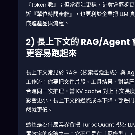
『token 數』；但當吞吐更穩，計費會逐步
近『單位時間產能』，也更利於企業把 LLM 
嵌進產品與流程。
2) 長上下文的 RAG/Agent 
更容易跑起來
長上下文常見於 RAG（檢索增強生成）與 Age
工作流：你要把文件片段、工具結果、對話歷
合進同一次推理。當 KV cache 對上下文長
影響更小，長上下文的邊際成本下降，部署門
然就更低。
這也是為什麼業界會把 TurboQuant 視為 LL
署效率的突破之一：它不只是在『壓模型』，