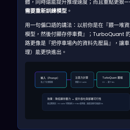
體，同時還能提升推理速度；而且重點更狠—
需要重新訓練模型
。
用一句偏口語的講法：以前你是在『餵一堆資
模型，然後付顯存停車費』；TurboQuant 
路更像是『把停車場內的資料先壓扁』，讓車
理）能更快進出。
注意力計算
TurboQuant 壓縮
輸入（Prompt）
長上下文會膨脹
需要 KV cache
KV → 更少 bits
效果：降低顯存壓力 → 提升吞吐與部署可行性
依公開資訊：KV cache 可降到約 3~4 bits/值等級；速度宣稱可到最多 8x