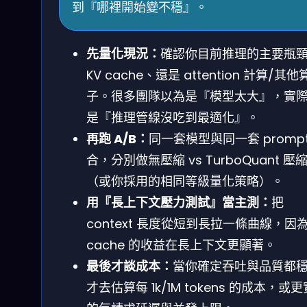
到『哪裡開始變不穩』。
先量化現況：
確認你目前推理的主要瓶
KV cache、還是 attention 計算/其他
子。很多團隊以為是『模型太大』，實
是『推理管線沒吃到最適化』。
再跑 A/B：
同一套模型與同一套 prompt
合，分別做無壓縮 vs TurboQuant 壓
（或你採用的相同等級量化策略）。
用『長上下文壓力測試』當主測：
把
context 長度從短到長拉一條曲線，因為
cache 的收益在長上下文更顯著。
最後才談成本：
當你確定吞吐與品質都
才去估算每 1k/1M tokens 的成本，或