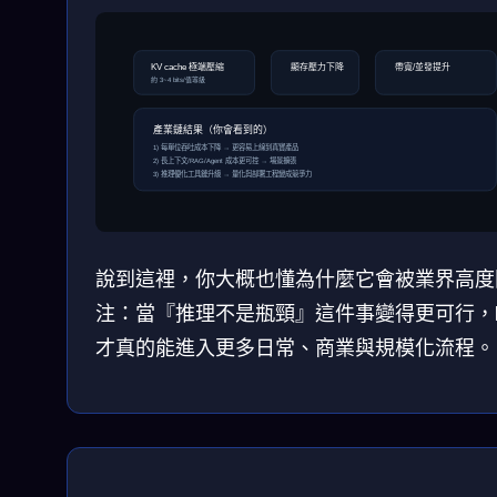
KV cache 極端壓縮
顯存壓力下降
帶寬/並發提升
約 3~4 bits/值等級
產業鏈結果（你會看到的）
1) 每單位吞吐成本下降 → 更容易上線到真實產品
2) 長上下文/RAG/Agent 成本更可控 → 場景擴張
3) 推理優化工具鏈升級 → 量化與部署工程變成競爭力
說到這裡，你大概也懂為什麼它會被業界高度
注：當『推理不是瓶頸』這件事變得更可行，L
才真的能進入更多日常、商業與規模化流程。