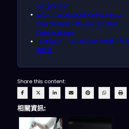
compression
arXiv：TurboQuant: Online Vector
Quantization with Near-optimal
Distortion Rate
TechSpot：TurboQuant 記憶體下降
益整理
Share this content:
相關資訊: