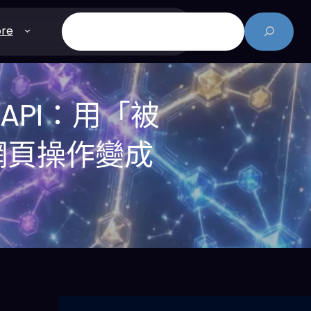
搜
re
尋
ts API：用「被
網頁操作變成