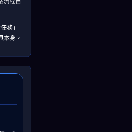
站流程自
行任務」
工具本身。