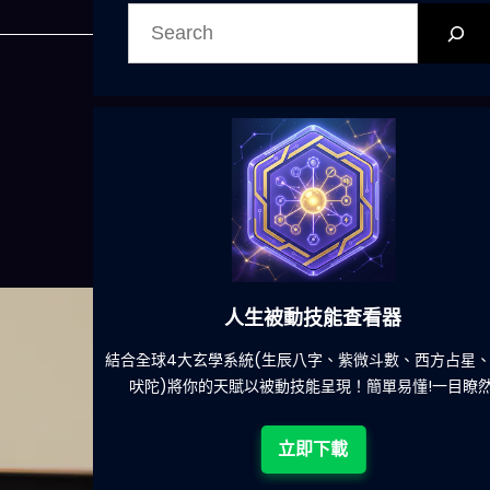
搜
尋
人生被動技能查看器
餐吃什麽的煩
結合全球4大玄學系統(生辰八字、紫微斗數、西方占星
吠陀)將你的天賦以被動技能呈現！簡單易懂!一目瞭然
立即下載