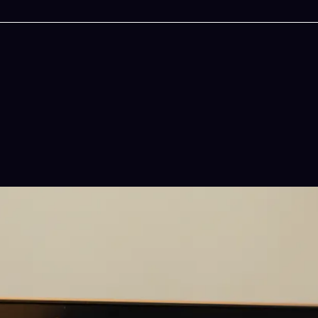
今晚吃什麽
一鍵配搭出三餸一湯的完美晚餐組合,以後免除晚
惱
立即下載