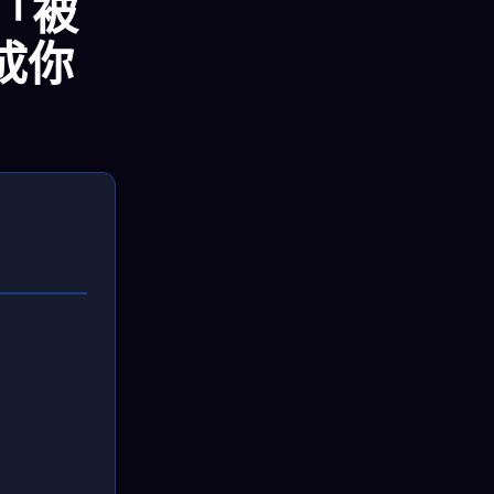
用「被
成你