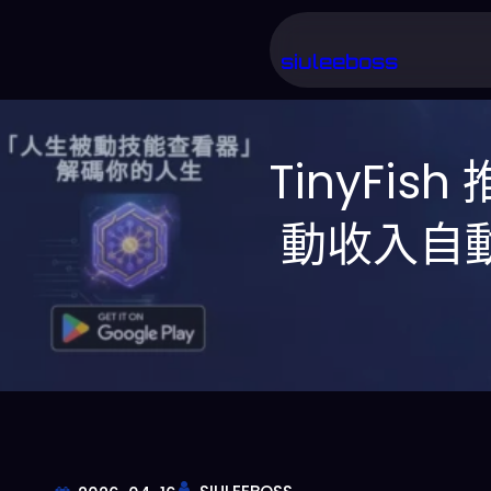
跳
至
siuleeboss
主
要
TinyFish
內
容
動收入自