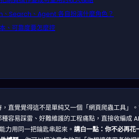
流：把網頁操作變成可重用的收入模組
tch、Search、Agent 各自扮演什麼角色？
本、可靠度要怎麼控
者資訊時，直覺覺得這不是單純又一個「網頁爬蟲工具」
t）那種容易踩雷、好難維護的工程痛點，直接收編成 AP
t 四套能力用同一把鑰匙串起來。
講白一點：你不必再花