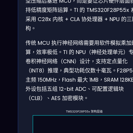
型压缩后塞进 MCU，而是要让芯片硬件层面
持低精度矩阵运算。TI 的 TMS320F28P55x
采用 C28x 内核 + CLA 协处理器 + NPU 的
构。
传统 MCU 执行神经网络需要用软件模拟乘加
算，效率极低。TI 的 NPU（神经处理单元）
卷积神经网络（CNN）设计，支持定点量化
（INT8）推理，典型功耗仅数十毫瓦。F28P5
主频 150MHz，Flash 最大 1MB，SRAM 128K
外设包括五组 12-bit ADC、可配置逻辑块
（CLB）、AES 加密模块。
TMS320F28P55x 架构层级