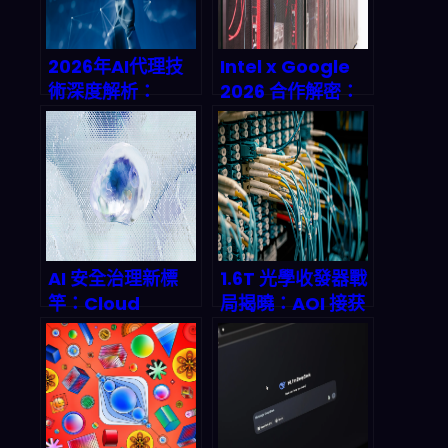
2026 數位基礎建
設投資鏈？
2026年AI代理技
Intel x Google
術深度解析：
2026 合作解密：
Running Guide
CPU 逆襲如何改
agent如何重新定
寫 AI 基礎設施遊
義自動化工作流？
戲規則
AI 安全治理新標
1.6T 光學收發器戰
竿：Cloud
局揭曉：AOI 接获
Security
hyperscale 大
Alliance AICM 如
單，AI 資料中心
何重塑 2026 年企
networking 带宽
業防禦体系
革命启动