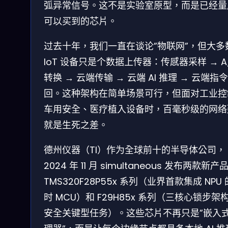
弧异常信号。这不是实验室原型，而是已经量
可以买到的芯片。
过去十年，我们一直在谈论”物联网”，但大多
IoT 设备只是个数据上传器：传感器采样 → A
转换 → 云端传输 → 云端 AI 推理 → 云端指
回。这种架构在简单场景可行，但面对工业控
车用安全、医疗植入设备时，百毫秒级的网络
就是生死之差。
德州仪器（TI）作为全球前十的半导体公司，
2024 年 11 月 simultaneous 发布两款新产
TMS320F28P55x 系列（业界首款集成 NPU
时 MCU）和 F29H85x 系列（三核心锁步架
安全关键型任务）。这些芯片不再只是”嵌入