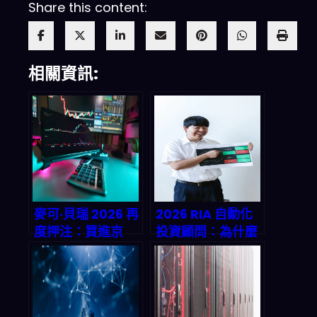
Share this content:
相關資訊:
麥可·貝瑞 2026 再
2026 RIA 自動化
度押注：買進京
投資顧問：為什麼
東/阿里巴巴、同
「傳統財富管理」
時對 Nvidia 與
正在被淘汰？
Palantir 長賣權
——這會如何重塑