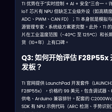
TI 优势在于”实时控制 + AI + 安全”三合一。
IoT 芯片有 NPU 但缺乏工业级外设（如高精
ADC、PWM、CAN FD）；TI 本身就是模拟
源管理专家，系统级方案更完整。此外，TI 
片在工业温度范围（-40°C 至 125°C）和长
货（10+年）上有口碑。
Q3: 如何开始评估 F28P55x
发板？
TI 官网提供 LaunchPad 开发套件（LAUNCHX
F28P55x），价格约 99 美元，包含调试器、
供电、Arduino 兼容排针。配套的 C2000Wa
SDK 有 NPU 示例代码（ARC 检测、手势识