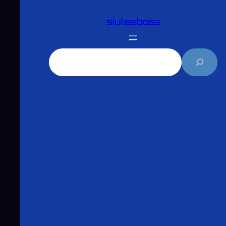
跳
siuleeboss
至
主
要
搜
內
尋
容