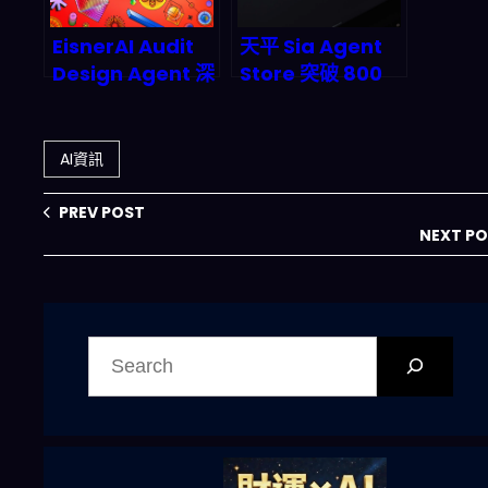
EisnerAI Audit
天平 Sia Agent
Design Agent 深
Store 突破 800
度解析：會計師事
個 Agent：2026
務所如何搶灘 AI
你該怎麼用「可掛
審計時代？
接的代理」把自動
AI資訊
化做成被動收入？
PREV POST
NEXT P
搜
尋