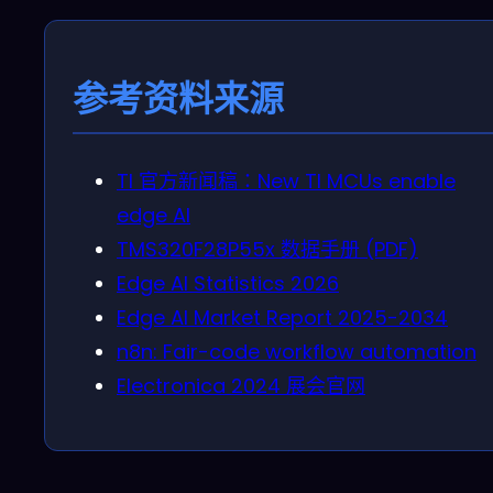
参考资料来源
TI 官方新闻稿：New TI MCUs enable
edge AI
TMS320F28P55x 数据手册 (PDF)
Edge AI Statistics 2026
Edge AI Market Report 2025-2034
n8n: Fair-code workflow automation
Electronica 2024 展会官网