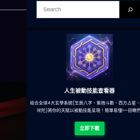
搜
尋
人生被動技能查看器
餐吃什麽的煩
結合全球4大玄學系統(生辰八字、紫微斗數、西方占星
吠陀)將你的天賦以被動技能呈現！簡單易懂!一目瞭然
立即下載