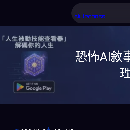
跳
至
siuleeboss
主
要
內
恐怖AI敘
容