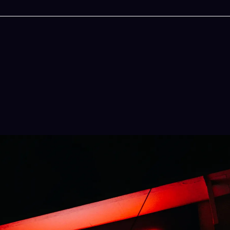
今晚吃什麽
一鍵配搭出三餸一湯的完美晚餐組合,以後免除晚
惱
立即下載