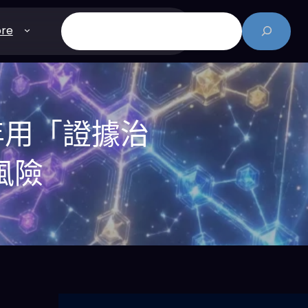
搜
re
尋
年用「證據治
風險