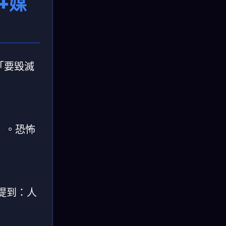
+媒
「要毀滅
」。恐怖
提到：人