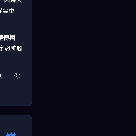
界要重
體傳播
定恐怖腳
圍——你