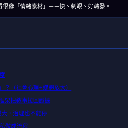
得很像「情緒素材」——快、刺眼、好轉發。
度
事」？（社會心理+媒體放大）
理框架把敘事拉回證據
變大，治理也不能停
私做成流程