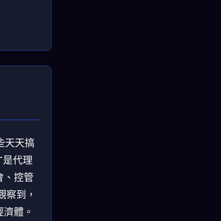
那些天天搞
才是代理
會、控管
觀察到，
經濟體。