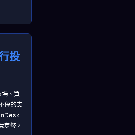
行投
市場、買
不停的支
Desk
的穩定幣，