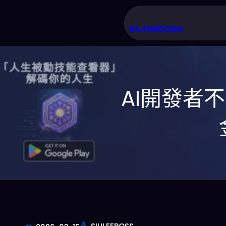
跳
至
siuleeboss
主
要
內
AI開發者
容