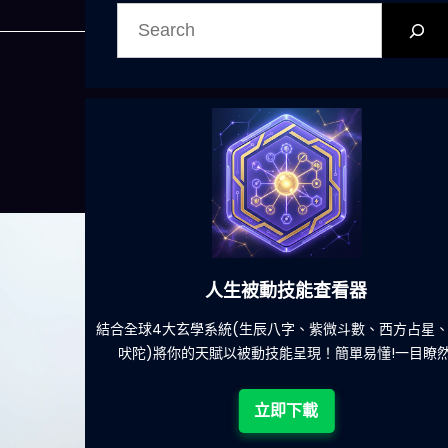
搜
尋
人生被動技能查看器
餐吃什麽的煩
結合全球4大玄學系統(生辰八字、紫微斗數、西方占星
吠陀)將你的天賦以被動技能呈現！簡單易懂!一目瞭然
立即下載