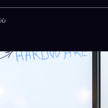
核心
今晚吃什麽
一鍵配搭出三餸一湯的完美晚餐組合,以後免除晚
惱
立即下載