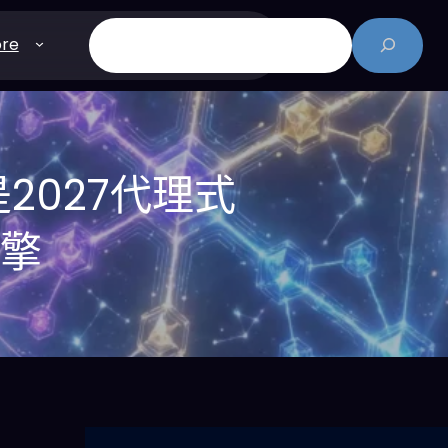
搜
re
尋
2027代理式
引擎