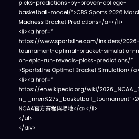
picks-predictions-by-proven-college-
basketball-model/”>CBS Sports 2026 Marc
Madness Bracket Predictions</a></li>
<li><a href=”
https://www.sportsline.com/insiders/2026
tournament-optimal-bracket-simulation-
on-epic-run-reveals-picks-predictions/”
>SportsLine Optimal Bracket Simulation</a>
<li><a href=”
https://en.wikipedia.org/wiki/2026_NCAA_D
n_I_men%27s_basketball_tournament”>2
NCAA官方賽程與場地</a></li>
</ul>
</div>