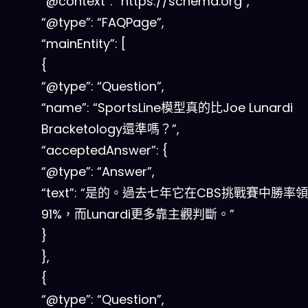
“@context”: “https://schema.org”,
“@type”: “FAQPage”,
“mainEntity”: [
{
“@type”: “Question”,
“name”: “SportsLine模型真的比Joe Lunardi
Bracketology還準嗎？”,
“acceptedAnswer”: {
“@type”: “Answer”,
“text”: “是的。過去七年它在CBS挑戰賽中勝率
91%，而Lunardi更多靠主觀判斷。”
}
},
{
“@type”: “Question”,