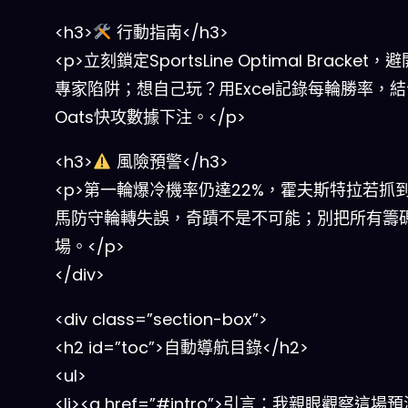
<h3>
行動指南</h3>
<p>立刻鎖定SportsLine Optimal Bracket
專家陷阱；想自己玩？用Excel記錄每輪勝率，結合
Oats快攻數據下注。</p>
<h3>
風險預警</h3>
<p>第一輪爆冷機率仍達22%，霍夫斯特拉若抓
馬防守輪轉失誤，奇蹟不是不可能；別把所有籌
場。</p>
</div>
<div class=”section-box”>
<h2 id=”toc”>自動導航目錄</h2>
<ul>
<li><a href=”#intro”>引言：我親眼觀察這場