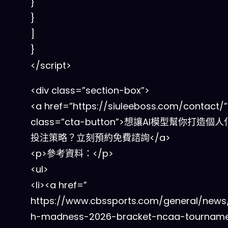
}
}
]
}
</script>
<div class=”section-box”>
<a href=”https://siuleeboss.com/contact/”
class=”cta-button”>想讓AI模型幫你打造個人
投注策略？立刻預約免費諮詢</a>
<p>參考資料：</p>
<ul>
<li><a href=”
https://www.cbssports.com/general/new
h-madness-2026-bracket-ncaa-tournam