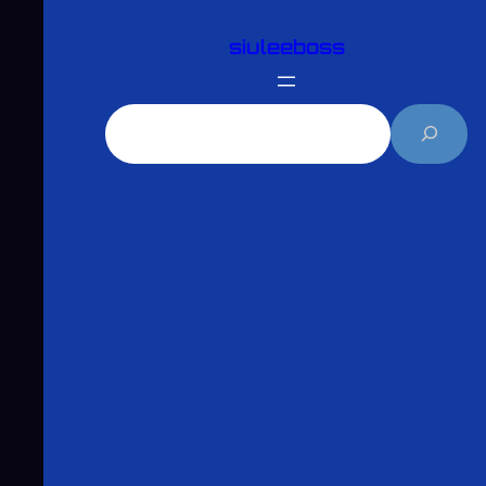
跳
siuleeboss
至
主
要
搜
內
尋
容