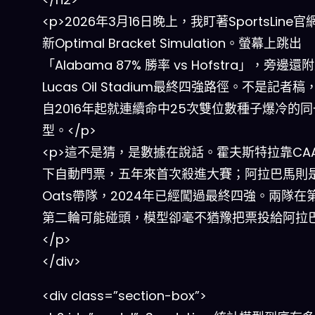
<p>2026年3月16日晚上，我盯著SportsLine
新Optimal Bracket Simulation。螢幕上跳出
「Alabama 87% 勝率 vs Hofstra」，旁邊還
Lucas Oil Stadium最終四強路徑。不是記者
自2016年起就連續命中25次雙位數種子爆冷的
型。</p>
<p>這不是猜，是數據在說話。霍夫斯特拉靠CA
下自動門票，五年來首次殺進大賽；阿拉巴馬則是N
Oats帶隊，2024年已經闖過最終四強。兩隊在
第二輪可能碰頭，模型卻毫不猶豫把票投給阿拉
</p>
</div>
<div class=”section-box”>