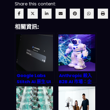
Share this content:
相關資訊:
Google Labs
Anthropic 殺入
Stitch AI 原生 UI
B2B AI 市場：企
設計平台：2026
業 AI 採購革命正
前端開發如何從文
在發生
字描述直接變成可
執行代碼？