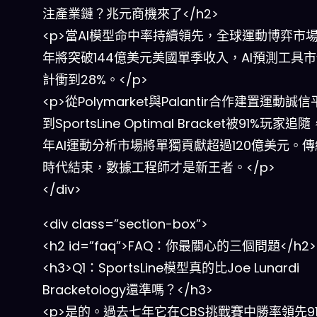
注產業鏈？兆元商機來了</h2>
<p>當AI模型命中率持續領先，全球運動博弈市場2
年將突破144億美元美國單季收入，AI預測工具
計衝到28%。</p>
<p>從Polymarket與Palantir合作建置運動誠
到SportsLine Optimal Bracket被91%玩家追隨
年AI運動分析市場將單獨貢獻超過120億美元。
時代結束，數據工程師才是新王者。</p>
</div>
<div class=”section-box”>
<h2 id=”faq”>FAQ：你最關心的三個問題</h2>
<h3>Q1：SportsLine模型真的比Joe Lunardi
Bracketology還準嗎？</h3>
<p>是的。過去七年它在CBS挑戰賽中勝率領先9