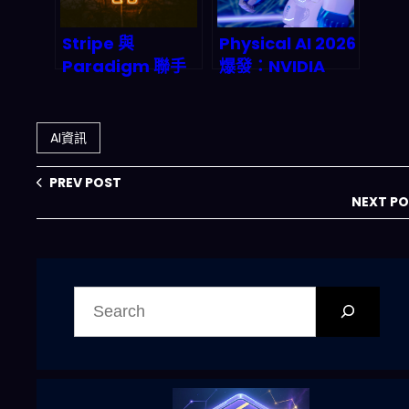
Stripe 與
Physical AI 2026
Paradigm 聯手
爆發：NVIDIA
推出 Tempo 區塊
Jetson AGX
鏈與 Machine
Thor 讓機器人
Payments
「看懂世界、聽懂
AI資訊
Protocol：AI
指令、自己動起
Agent 自動跨鏈
來」？
PREV POST
支付如何顛覆
NEXT P
2027 年機器經
濟？
搜
尋