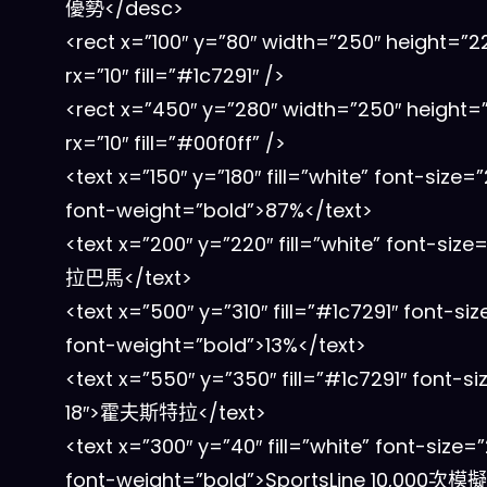
優勢</desc>
<rect x=”100″ y=”80″ width=”250″ height=”2
rx=”10″ fill=”#1c7291″ />
<rect x=”450″ y=”280″ width=”250″ height=
rx=”10″ fill=”#00f0ff” />
<text x=”150″ y=”180″ fill=”white” font-size=”
font-weight=”bold”>87%</text>
<text x=”200″ y=”220″ fill=”white” font-size
拉巴馬</text>
<text x=”500″ y=”310″ fill=”#1c7291″ font-si
font-weight=”bold”>13%</text>
<text x=”550″ y=”350″ fill=”#1c7291″ font-si
18″>霍夫斯特拉</text>
<text x=”300″ y=”40″ fill=”white” font-size=
font-weight=”bold”>SportsLine 10,000