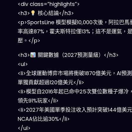
<div class=”highlights”>
<h3>
核心結論</h3>
<p>SportsLine 模型模擬10,000次後，阿拉巴
率高達87%，霍夫斯特拉僅13%；這不是運氣，
壓。</p>
<h3>
關鍵數據（2027預測量級）</h3>
<ul>
<li>全球運動博弈市場將衝破1870億美元，AI預
單獨貢獻超過120億美元</li>
<li>模型自2016年起已命中25次雙位數種子爆冷
領先91%玩家</li>
<li>2027年美國單季投注收入預計突破144億美
NCAA佔比逾30%</li>
</ul>