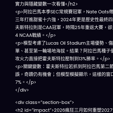
實力與隱藏變數一次看懂</h2>
<p>阿拉巴馬本季SEC常規賽冠軍，Nate Oats
三年打進甜蜜十六強，2024年更是歷史性最終
夫斯特拉則是CAA冠軍，時隔25年重返大賽，卻
4 NCAA戰績。</p>
<p>模型考慮了Lucas Oil Stadium主場優勢、
單、甚至第一輪場地海拔。結果？阿拉巴馬種子
攻火力直接把霍夫斯特拉壓制到13%勝率。</p>
<p>關鍵變數：霍夫斯特拉若抓到阿拉巴馬第二
誤，奇蹟仍有機會；但模型模擬顯示，這樣的窗
7%。</p>
</div>
<div class=”section-box”>
<h2 id=”impact”>2026瘋狂三月如何重塑20