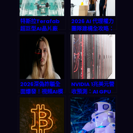
特斯拉Terafab
2026 AI 代理權力
超巨型AI晶片廠
團隊建構全攻略：
2026啟動倒數：
Forbes 5 步驟讓
馬斯克2nm自製晶
企業零人工自動化
片如何讓AI算力成
爆發
本暴跌、
Optimus與Dojo
全面起飛？
2026深偽詐騙全
NVIDIA 1兆美元營
面爆發！視頻AI模
收預測：AI GPU
型如何讓你瞬間損
帝國如何重塑
失數百萬，個人防
2026年後的科技
護SaaS被動收入
版圖？
實戰指南