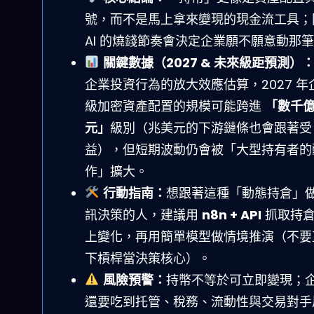
號，而不是馬上拿來變現的現金流工具；
AI 的燒錢節奏會決定企業願不願意動那
關鍵數據（2027 & 未來級距預測）
企業投資行為的放大效應估算，2027 年
級加密資產配置的規模可能跨進
「數千
元」
級別（兆美元的下游鏈條也會跟著受
益），但短期波動仍會被「大型持有者的
作」擴大。
行動指南：
想跟著這種「動態持倉」
訊決策的人，建議用
n8n + API
抓取持倉
上變化，再用簡單模型做情境推演（不要
下槓桿當決策核心）。
風險預警：
持幣不等於可立即變現；
還要吃到托管、稅務、流動性與交易對手