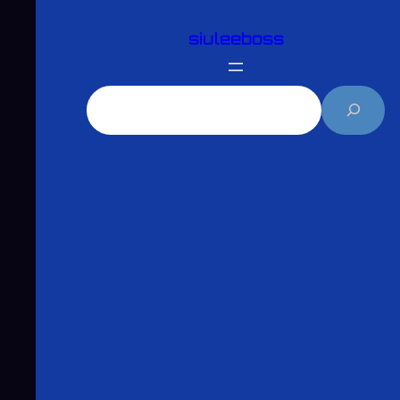
跳
siuleeboss
至
主
要
搜
內
尋
容