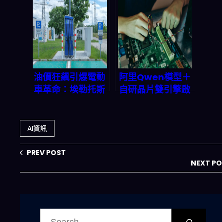
到中國AI狂熱轉
元：名人社交如何
型，2027兆元市
變成兆美元級金融
場如何被重塑？
賭局
油價狂飆引爆電動
阿里Qwen模型＋
車革命：埃勒托斯
自研晶片雙引擎啟
專利如何讓充電縮
動：中國AI工廠全
短至15分鐘？
棧霸權的深度拆解
AI資訊
PREV POST
NEXT P
搜
尋