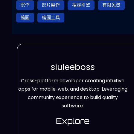
寫作
影片製作
搜尋引擎
有限免費
繪圖
繪圖工具
siuleeboss
Cross-platform developer creating intuitive
apps for mobile, web, and desktop. Leveraging
community experience to build quality
software.
Explore