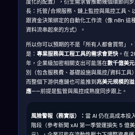
度化的配置），衍生需求會推動幾個環節同步
長：托管/合規服務、鏈上監控與風控工具、
跟資金決策綁定的自動化工作流（像 n8n 這
資料流串起來的方式）。
所以你可以預期的不是「所有人都會買幣」，
是：
專業服務與工程工具的需求會更快
。在 2
年，企業級加密相關支出可能落在
數千億美元
別（包含服務費、基礎設施與風控/資料工具
而整個下游供應鏈也可能推到
兆美元規模的溢
應
——前提是監管與風控成熟度同步跟上。
風險警報（務實版）：
當 AI 仍在高成本投
階段（參考新聞 xAI 第一季營運損失 5 億美
元），企業可能在流動性壓力下調整資產運