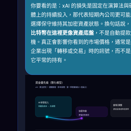
你要看的是：xAI 的損失是固定在演算法與
體上的持續投入，那代表短期內公司更可能
選擇保守維持其加密資產狀態。換句話說，
比特幣在這裡更像資產底盤
，不是自動提款
機。真正會影響你看到的市場價格，通常是
企業出現「轉移或交易」時的訊號，而不是
它平常的持有。
資金優先級（簡化模型）
xAI：算法研究 + 硬體開發（參考新聞：第一季營運損失 5 億美元）
AI 研發投入
變現/調整
持續高成本 → 先保障
通常延後或降低頻率
加密持倉
更偏狀態維持