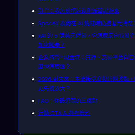
引言：我怎麼把這兩則新聞串起來
SpaceX 為何在 AI 燒錢時仍抱著比特幣
xAI 的 5 億美元虧損，會怎麼反向拉扯
加密節奏？
企業持幣≠現金流：質押、交易平台與自
風控怎麼做？
2026 到未來：主流接受度與短期波動
更先被放大？
FAQ：你最想問的三個點
行動 CTA & 參考資料