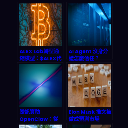
統 search vs. AI
Google AI
搜索，用戶自主權
Studio 意圖驅動
的世紀之戰
開發實測與產業鏈
衝擊解析
ALEX Lab轉型通
AI Agent 沒身分
縮模型：$ALEX代
證怎麼信任？
幣回購燒毀機制與
Infoblox與
2026年Stacks生
GoDaddy聯手打
態價值前景
造DNS身份驗證新
標準，終結代理人
偽造與數據污染亂
象
騰訊資助
Elon Musk 推文被
OpenClaw：從
做成預測市場
GitHub抄襲爭議
2026 爆賺 8 萬美