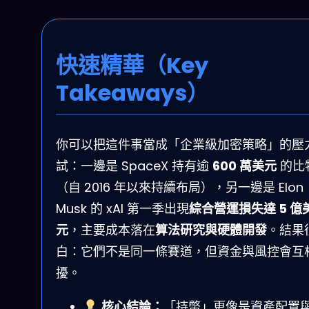
快速精華（Key
Takeaways）
你可以把這件事當成「企業級加密策略」的壓
試：一邊是 SpaceX 持有逾
600 萬美元
的比
（自 2016 年以來持續布局），另一邊是 Elon
Musk 的 xAI 第一季出現
綜合營運損失達 5 億
元
，主要成本落在
算法研究與硬體開發
。結果
白：它們不是同一條賽道，但資金與風控會互
擾。
核心結論：
「持幣」更像是資產配置