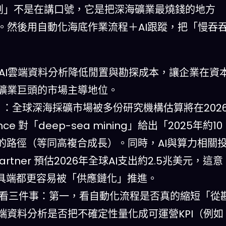
輕創」不是在講口號，它是把深海礦業最燒錢的地方
。然後用自動化海底作業流程＋AI跟蹤，把「慢吞
AI雲端資料分析降低閒置與勘探成本，讓企業在資
礦業巨頭的市場主導地位。
）：全球深海採礦市場被多份研究機構估算將在202
nce 對「deep-sea mining」給出「2025年約10
元」的路徑（等同高複合成長）。同時，AI與算力相關
tner 預估2026年全球AI支出約2.5兆美元，這意
工具端都更容易被「供應鏈化」推進。
看三件事：第一，看自動化流程是否真的縮短「從
端資料分析是否把不確定性量化成可運營KPI（例如