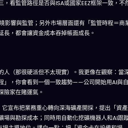
，看監管路徑是否與ISA或國家EEZ框架一致，不
境影響與監管；另外市場層面還有「監管時程＝商
延長，都會讓資金成本吞掉帳面成長。
的人（那很硬派但不太現實）。我更像在觀察：當
程」，你會看到一個一致趨勢——公司開始用AI與
探險家在賭運氣。
性：它宣布把業務重心轉向深海礦產開採，提出「資產
礦場與勘探成本；同時用自動化挖礦機器人和AI跟
的市場主導地位。講白一點：把「資金卡在設備和場