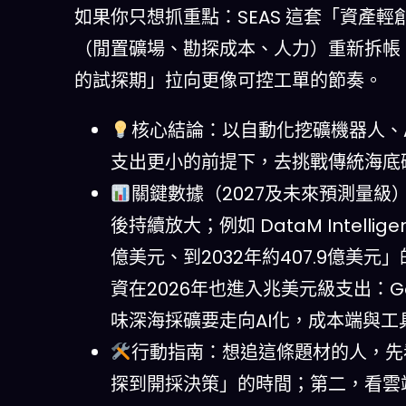
如果你只想抓重點：SEAS 這套「資產
（閒置礦場、勘探成本、人力）重新拆帳
的試探期」拉向更像可控工單的節奏。
核心結論：以自動化挖礦機器人、
支出更小的前提下，去挑戰傳統海底
關鍵數據（2027及未來預測量級
後持續放大；例如 DataM Intellige
億美元、到2032年約407.9億美
資在2026年也進入兆美元級支出：Gar
味深海採礦要走向AI化，成本端與
行動指南：想追這條題材的人，先
探到開採決策」的時間；第二，看雲