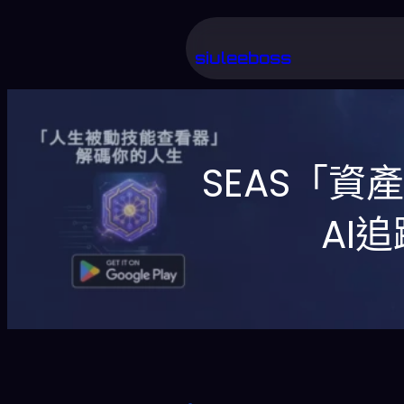
跳
至
siuleeboss
主
要
內
SEAS「
容
AI