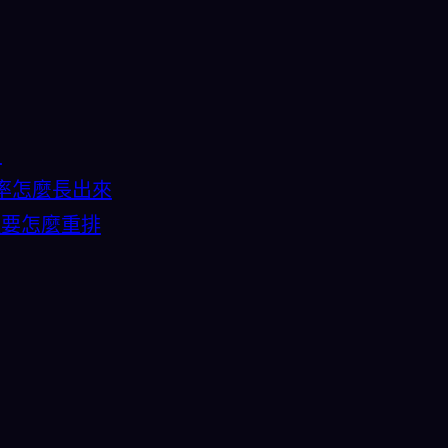
？
率怎麼長出來
鏈要怎麼重排