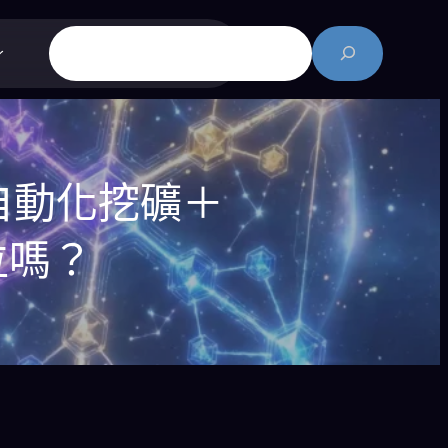
搜
尋
自動化挖礦＋
位嗎？