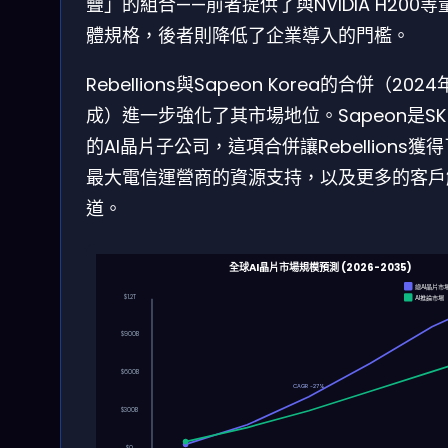
疊」的組合——前者提供了與NVIDIA H200
體規格，後者則降低了企業導入的門檻。
Rebellions與Sapeon Korea的合併（202
成）進一步強化了其市場地位。Sapeon是SK T
的AI晶片子公司，這項合併讓Rebellions獲
最大電信運營商的資源支持，以及更多的客戶
道。
全球AI晶片市場規模預測 (2026-2035)
總AI晶片市
$1.2T
AI推論市場
$900B
$600B
CAGR ~27%
$300B
$0