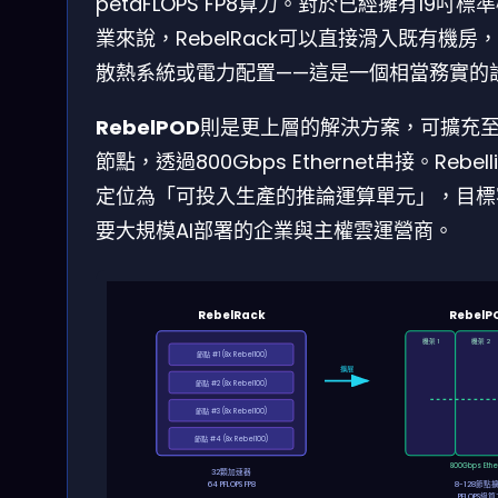
petaFLOPS FP8算力。對於已經擁有19吋
業來說，RebelRack可以直接滑入既有機房
散熱系統或電力配置——這是一個相當務實的
RebelPOD
則是更上層的解決方案，可擴充至8
節點，透過800Gbps Ethernet串接。Rebell
定位為「可投入生產的推論運算單元」，目標
要大規模AI部署的企業與主權雲運營商。
RebelRack
RebelP
機架 1
機架 2
節點 #1 (8x Rebel100)
擴展
節點 #2 (8x Rebel100)
節點 #3 (8x Rebel100)
節點 #4 (8x Rebel100)
800Gbps Ethe
32顆加速器
64 PFLOPS FP8
8-128節點
PFLOPS級算