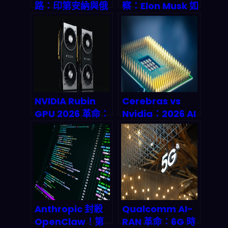
路：印第安納與俄
察：Elon Musk 如
亥俄州聯合試驗揭
何把 X 平台變成金
示 2026 年物流革
融「超級應用」？
命
NVIDIA Rubin
Cerebras vs
GPU 2026 革命：
Nvidia：2026 AI
AI 智能代理本地化
晶片霸主之爭的深
時代來臨，n8n 開
度解剖與投資全攻
發者如何零雲端成
略
本建構超高效代理
工作流？
Anthropic 封殺
Qualcomm AI-
OpenClaw！第
RAN 革命：6G 時