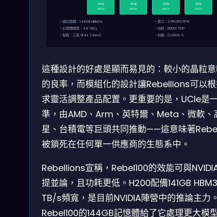
36GB
36GB
36GB
36GB
HBM3e
HBM3e
HBM3e
HBM3e
• 總記憶體：144GB HBM3e
• 算力：2 PFLOPS FP16
• 記憶體頻寬：4.8 TB/s
• 功耗：600W TDP
• 製程：三星 SF4X (4nm)
• 封裝：CoWoS-S
這種設計的好處是顯而易見的：較小的晶粒意
的良率，而模組化的設計讓Rebellions可以
求靈活調整產品配置。更重要的是，UCIe是
準，由AMD、Arm、英特爾、Meta、微軟
星、台積電等巨頭共同推動——這意味著Rebell
被鎖死在任何單一供應商的生態系中。
Rebellions宣稱，Rebel100的效能可與NVIDI
提並論，且功耗更低。H200配備141GB HBM3
TB/s頻寬，是目前NVIDIA陣營中的推論主力
Rebel100的144GB記憶體給了它處理更大