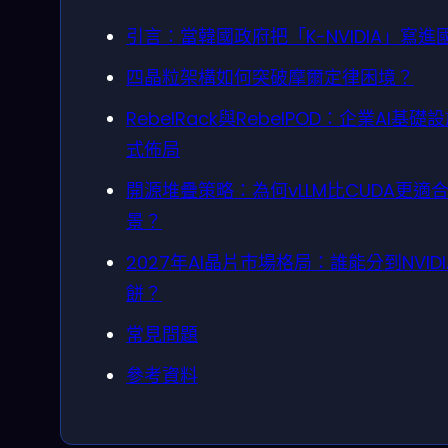
引言：當韓國政府把「K-NVIDIA」寫進
四晶粒架構如何突破摩爾定律困境？
RebelRack與RebelPOD：企業AI基
式佈局
開源堆疊策略：為何vLLM比CUDA更適
景？
2027年AI晶片市場格局：誰能分到NVID
餅？
常見問題
參考資料