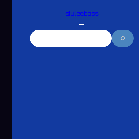
跳
siuleeboss
至
主
要
搜
內
尋
容