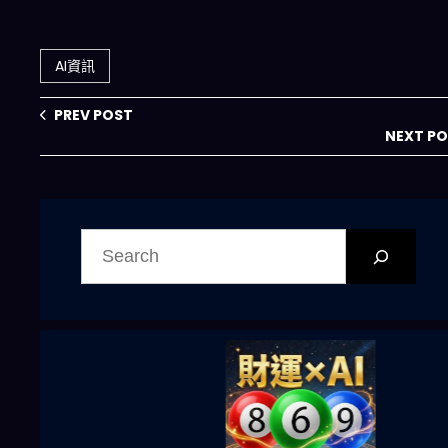
三方工具額外收
代提前到來的關鍵
費，2026 AI 開源
密碼
生態何去何從？
AI資訊
PREV POST
NEXT P
搜
尋