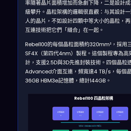
率隨著晶片面積增加而急劇下降，二是設計成
級攀升。晶粒架構的邏輯很直觀：与其設計一
人的晶片，不如設計四顆中等大小的晶粒，再
互連技術把它們「縫合」在一起。
Rebel100的每個晶粒面積約320mm²，採用
SF4X（第四代4nm）製程。這個製程專為高
計，支援2.5D與3D先進封裝技術。四個晶粒透過
Advanced介面互連，頻寬達4 TB/s，每
36GB HBM3e記憶體，總計144GB。
Rebel100 四晶粒架構
計算晶粒
計算晶粒
計算晶粒
計算晶粒
#1
#2
#3
#4
UCIe-Advanced 4 TB/s