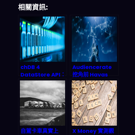
相關資訊:
chDB 4
Audiencerate
DataStore API：
挖角前 Havas
用 Pandas 直接
CTO：AI 行銷自
讀寫
動化憑什麼在
ClickHouse，
2026 年搶下全球
1TB 匯入可望秒級
8.14 億美元市場份
的資料管線新打法
額？
自駕卡車真實上
X Money 實測觀