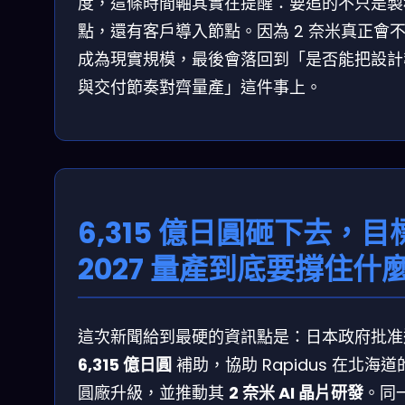
度，這條時間軸其實在提醒：要追的不只是製
點，還有客戶導入節點。因為 2 奈米真正會
成為現實規模，最後會落回到「是否能把設計
與交付節奏對齊量產」這件事上。
6,315 億日圓砸下去，目
2027 量產到底要撐住什
這次新聞給到最硬的資訊點是：日本政府批准
6,315 億日圓
補助，協助 Rapidus 在北海道
圓廠升級，並推動其
2 奈米 AI 晶片研發
。同