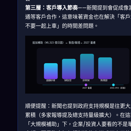
第三層：客戶導入節奏
——新聞提到會促成像
通等客戶合作，這意味著資金也在解決「客戶
不要一起上車」的時間差問題。
追加補助（¥6,315 億日圓）→ 製造/驗證→ 2027 量產
晶圓廠升級
製程定型
良率爬坡
測試驗證
2027 量產
2031 IPO（前後）
順便提醒：新聞也提到政府支持規模是往更大
累積（多家報導提及總支持量級擴大）。在這
「大規模補助」下，企業/投資人要看的不是