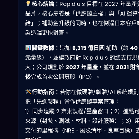
核心結論：
Rapid u s 目標在 2027 年量
晶片，核心意義是「供應鏈主權」與「AI 運算
給」；補助金升級的同時，也在倒逼日本客戶
製造端更快對齊。
關鍵數據：
追加
6,315 億日圓
補助（約
40
元
量級），並讓政府對 Rapid u s 的總支持
大；公司規劃於
2027 年量產
，並在
2031 
後
完成首次公開募股（IPO）。
行動指南：
若你在做硬體/韌體/AI 系統規
把「先進製程」當作供應鏈專案管理：
1）同步追蹤 2 奈米製程/量產窗口；2）盤點
來源（封裝、測試、材料、設計服務）；3）
交付的里程碑（NRE、風險清單、良率目標）