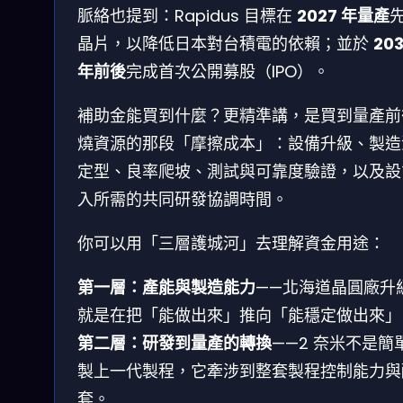
脈絡也提到：Rapidus 目標在
2027 年量產
晶片，以降低日本對台積電的依賴；並於
203
年前後
完成首次公開募股（IPO）。
補助金能買到什麼？更精準講，是買到量產前
燒資源的那段「摩擦成本」：設備升級、製造
定型、良率爬坡、測試與可靠度驗證，以及設
入所需的共同研發協調時間。
你可以用「三層護城河」去理解資金用途：
第一層：產能與製造能力
——北海道晶圓廠升
就是在把「能做出來」推向「能穩定做出來」
第二層：研發到量產的轉換
——2 奈米不是簡
製上一代製程，它牽涉到整套製程控制能力與
套。