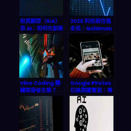
重塑投資與供應
鏈？
投資顧問（RIA）
2026 科技股估值
用 AI：如何在創新
走低：Goldman
和合規之間拿捏？
Sachs 指出「低
2026 風險地圖與
價買入」的機會與
落地清單
風險，投資人該怎
麼配置？
Vibe Coding 翻
Google Photos
轉開發者生態？
切換開關實測：傳
Google AI
統 search vs. AI
Studio 意圖驅動
搜索，用戶自主權
開發實測與產業鏈
的世紀之戰
衝擊解析