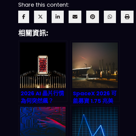
Share this content:
相關資訊:
2026 AI 晶片行情
SpaceX 2026 可
為何突然飆？
能募資 1.75 兆美
AMD/Broadcom
元：從 IPO 到「代
供應鏈升級帶來的
幣化預先曝險」
下一輪硬體整合拆
Bitget，這條鏈在
解
2026 之後會怎麼