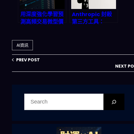
用深度強化學習預
Anthropic 封殺
測高頻交易微型價
第三方工具：
格波動：70% 準
Claude 訂閱制大
確度背後的自動化
變天，開發者
API、n8n 流程與
2026 該何去何
AI資訊
風險真相
從？
PREV POST
NEXT P
搜
尋