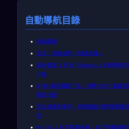
自動導航目錄
快速精華
引言：我看到的「加碼背後」
為什麼是 2 奈米？Rapid u s 的時間表
什麼
6,315 億日圓砸下去，目標 2027 量產
撐住什麼
從北海道到客戶：供應鏈如何把風險變
控
Pro Tip：別只看發布會，真正的風險點