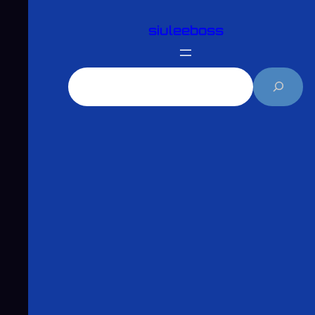
跳
siuleeboss
至
主
要
搜
內
尋
容