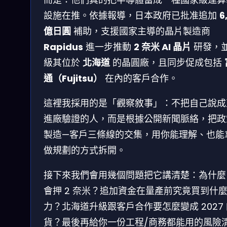
設施在推。依據報導，日本政府已批准追加
6
億日圓
補助，支援國家主導的晶片製造商
Rapidus
進一步推動
2 奈米 AI 晶片
研發，
級其位於
北海道
的晶圓廠，且同步促成包括
通（Fujitsu）
在內的客戶合作。
這裡我採用的是「觀察敘事」：不把自己說成
進廠驗證的人，而是根據公開新聞脈絡，把政
製造—客戶三條線的交集，用你能理解、也能
做規劃的方式拆開。
接下來我們會用幾個問題把它講清楚：為什麼
會押 2 奈米？追加資金在量產前究竟買到什
力？北海道升級跟客戶合作要怎麼變成 2027
貨？最後再給你一份工程/商務都能用的風險