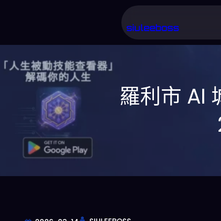
跳
至
siuleeboss
主
要
內
羅利市 AI
容