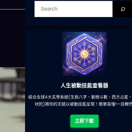
搜
尋
人生被動技能查看器
餐吃什麽的煩
結合全球4大玄學系統(生辰八字、紫微斗數、西方占星
吠陀)將你的天賦以被動技能呈現！簡單易懂!一目瞭然
立即下載