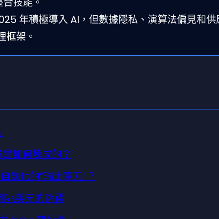
的整合技能。
2025 年積極導入 AI，但數據隱私、演算法偏見和
理框架。
型
團隊是如何煉成的？
城市自動化的”瑞士軍刀”？
億到兆美元的跳躍