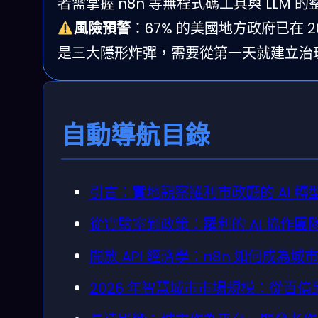
者需掌握 n8n 等無程式碼工具與 LLM 
風險預警
：67% 的美國地方政府已在 
是三大隱形炸彈，需要從第一天就建立治
自動導航目錄
引言：實地觀察羅利市政廳的 AI 轉
從實驗室到政策：羅利的 AI 協作
開放 API 經濟學：n8n 如何成為
2026 年智慧城市市場規模：從百