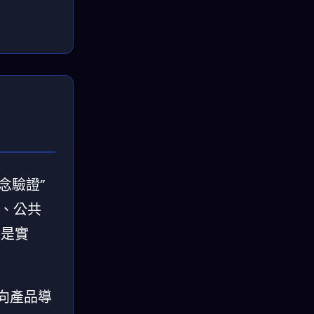
念驗證”
e、公共
不是實
轉向產品導