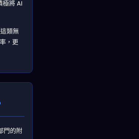
極將 AI
 這類無
效率，更
？
T部門的附