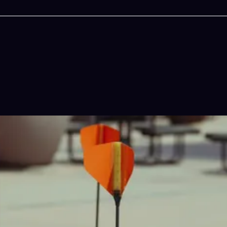
今晚吃什麽
一鍵配搭出三餸一湯的完美晚餐組合,以後免除晚
惱
立即下載