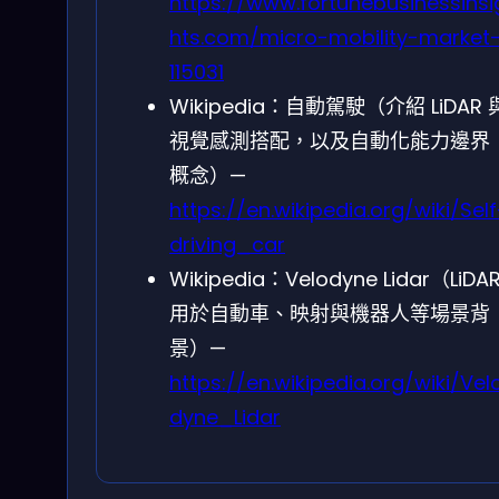
https://www.fortunebusinessinsi
hts.com/micro-mobility-market
115031
Wikipedia：自動駕駛（介紹 LiDAR 
視覺感測搭配，以及自動化能力邊界
概念）—
https://en.wikipedia.org/wiki/Self
driving_car
Wikipedia：Velodyne Lidar（LiDA
用於自動車、映射與機器人等場景背
景）—
https://en.wikipedia.org/wiki/Vel
dyne_Lidar