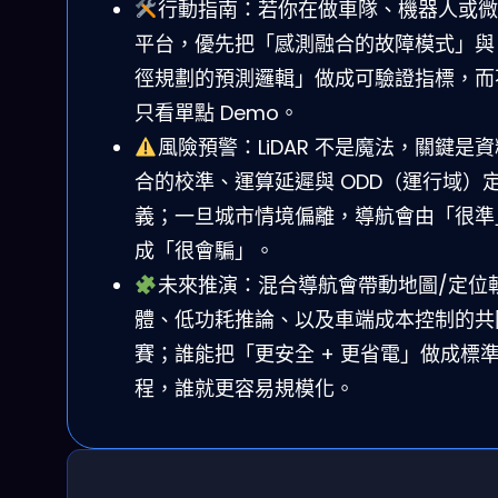
行動指南：若你在做車隊、機器人或微
平台，優先把「感測融合的故障模式」與
徑規劃的預測邏輯」做成可驗證指標，而
只看單點 Demo。
風險預警：LiDAR 不是魔法，關鍵是
合的校準、運算延遲與 ODD（運行域）
義；一旦城市情境偏離，導航會由「很準
成「很會騙」。
未來推演：混合導航會帶動地圖/定位
體、低功耗推論、以及車端成本控制的共
賽；誰能把「更安全 + 更省電」做成標
程，誰就更容易規模化。