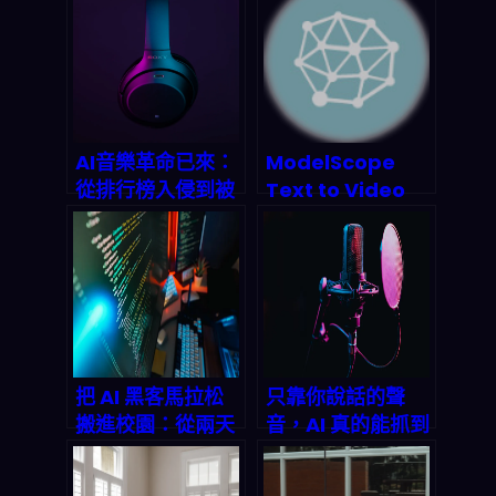
Team？躺著賺被
市路口「管起
動收入的自動化團
來」？2026 擴至
隊指南
50 城的交通工程
新劇本
AI音樂革命已來：
ModelScope
從排行榜入侵到被
Text to Video
動收入，2026年
Synthesis 文字生
MBTI音樂定制带
成影片工具
你飞？
把 AI 黑客馬拉松
只靠你說話的聲
搬進校園：從兩天
音，AI 真的能抓到
原型到 2026 產業
喉癌早期？——
鏈的真實落點
2025 研究的關鍵