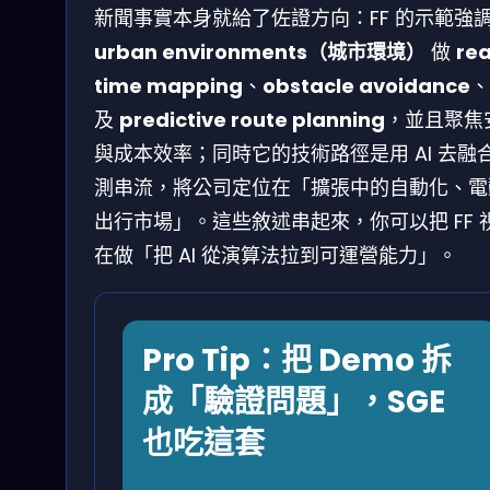
新聞事實本身就給了佐證方向：FF 的示範強
urban environments（城市環境）
做
rea
time mapping
、
obstacle avoidance
、
及
predictive route planning
，並且聚焦
與成本效率；同時它的技術路徑是用 AI 去融
測串流，將公司定位在「擴張中的自動化、電
出行市場」。這些敘述串起來，你可以把 FF 
在做「把 AI 從演算法拉到可運營能力」。
Pro Tip：把 Demo 拆
成「驗證問題」，SGE
也吃這套