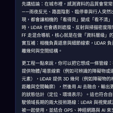
先講結論：在城市裡，感測資料的品質會常常
——雨夜反光、路面陰影、臨停車與行人突然
現，都會讓相機的「看得見」變成「看不清」
時，LiDAR 也會遇到遮擋、反射與掃描密度限
FF 走混合導航，核心就是在做「資料層級」
實互補：相機負責語意與細節線索，LiDAR 負
離幾何與空間結構。
更工程一點來說，你可以把它想成一條管線：
提供物體/場景線索（例如可辨識的障礙物或
元素），LiDAR 提供 3D 幾何（例如障礙物的
距離與空間輪廓），然後用 AI 去融合，輸出
的狀態估計（定位、環境表示）。這也符合自
駛領域長期的兩大技術路線：LiDAR 與視覺感
被一起使用，並結合 GPS、神經網路與 AI 來