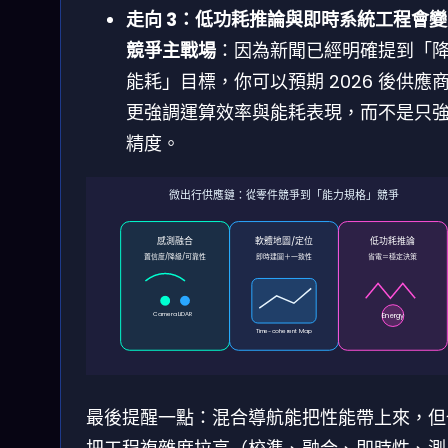
走向 3：低功耗推論與即時系統工程會
競爭主戰場
：因為新聞已經明確提到「
能耗」目標，你可以預期 2026 後供應
更強調運算效率與能耗表現，而不是只
精度。
微出行供應鏈：從零件競爭到「能力規格」競爭
感測融合
軟體地圖/定位
低功耗推論
置信度/降級/可靠性
即時建圖＋一致性
省電＝穩定決策
Camera
LiDAR
Energy
Time-coherent Map
最後提醒一點：混合導航能把性能帶上來，但