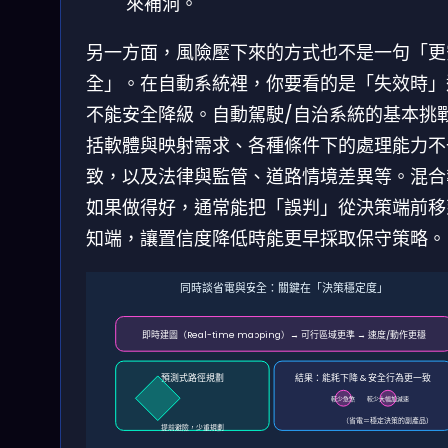
來補洞。
另一方面，風險壓下來的方式也不是一句「更
全」。在自動系統裡，你要看的是「失效時」
不能安全降級。自動駕駛/自治系統的基本挑
括軟體與映射需求、各種條件下的處理能力不
致，以及法律與監管、道路情境差異等。混合
如果做得好，通常能把「誤判」從決策端前移
知端，讓置信度降低時能更早採取保守策略。
同時談省電與安全：關鍵在「決策穩定度」
即時建圖（Real-time mapping）→ 可行區域更準 → 速度/動作更穩
預測式路徑規劃
結果：能耗下降 & 安全行為更一致
較少急煞
較少大幅加減速
（省電＝穩定決策的副產品）
提前避險，少重規劃