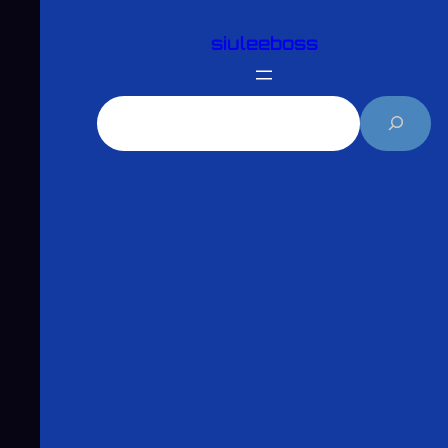
跳
siuleeboss
至
主
要
搜
內
尋
容