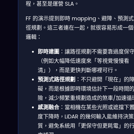
程，甚至是運營 SLA。
FF 的演示提到即時 mapping、避障、預測
徑規劃。這三者連在一起，就很容易形成一個
邏輯：
即時建圖
：讓路徑規劃不需要靠過度保
（例如大幅降低速度來「等視覺慢慢看
清」），而是更快判斷哪裡可行。
預測式路徑規劃
：不只避開「現在」的
礙，而是根據即時環境估計下一段時間
險，減少頻繁重規劃造成的煞車/加速循
感測融合
：當相機在某些光照或遮擋下
度下降時，LiDAR 的幾何輸入能維持決
質，避免系統用「更保守但更耗電」的