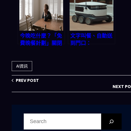
指標與 2026 產業
路線圖
今晚吃什麼？「免
文字叫餐、自動送
費晚餐計劃」關閉
到門口：
後，我們如何用科
Faraday Future
技找回三餐的溫暖
2026「Embodie
與省錢智慧
d AI」機器人正在
AI資訊
重寫即時外送規則
PREV POST
NEXT P
搜
尋