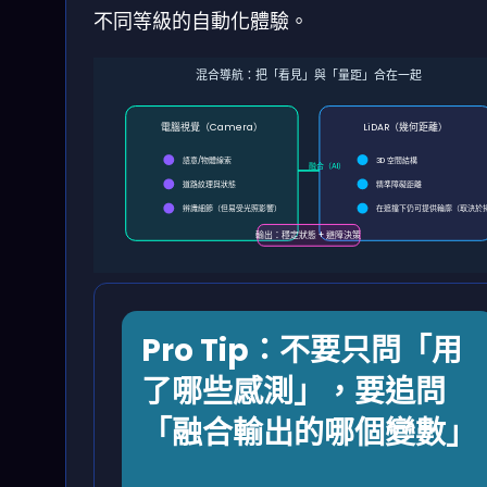
不同等級的自動化體驗。
混合導航：把「看見」與「量距」合在一起
電腦視覺（Camera）
LiDAR（幾何距離）
語意/物體線索
3D 空間結構
融合（AI）
道路紋理與狀態
精準障礙距離
辨識細節（但易受光照影響）
在遮擋下仍可提供輪廓（取決於
輸出：穩定狀態 + 避障決策
Pro Tip：不要只問「用
了哪些感測」，要追問
「融合輸出的哪個變數」