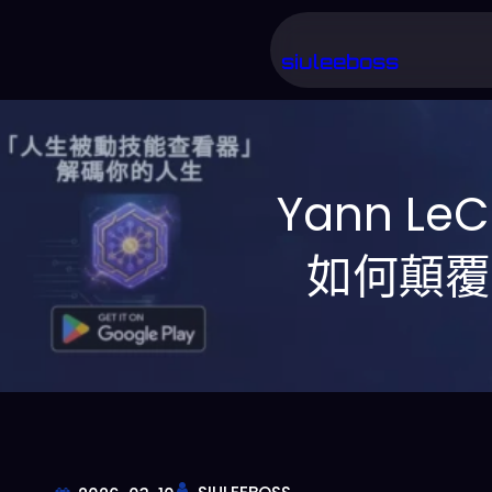
跳
至
siuleeboss
主
要
內
Yann L
容
如何顛覆 