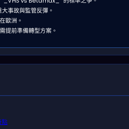
HS vs Betamax_” 的標準之爭。
發重大事故與監管反彈。
在歐洲。
需提前準備轉型方案。
奇點