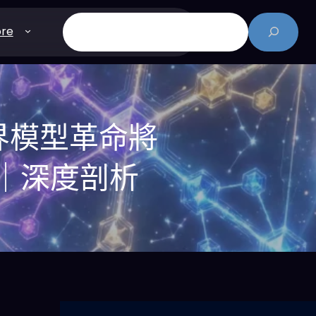
搜
re
尋
：世界模型革命將
圖？｜深度剖析