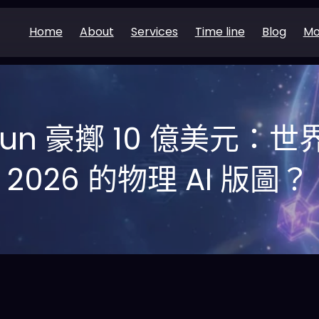
Home
About
Services
Time line
Blog
Mo
eCun 豪擲 10 億美元
2026 的物理 AI 版