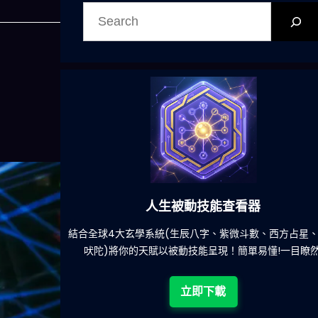
搜
尋
人生被動技能查看器
全球4大玄學系統(生辰八字、紫微斗數、西方占星、印度
減少
陀)將你的天賦以被動技能呈現！簡單易懂!一目瞭然!
立即下載