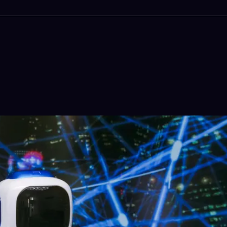
今晚吃什麽
一鍵配搭出三餸一湯的完美晚餐組合,以後免除晚餐吃什麽的煩
結合
惱
吠
立即下載