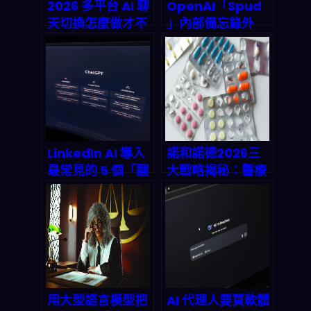
2026 多平台 AI 聊
OpenAI「Spud
天切換怎麼做才不
」內部備忘錄外
翻車？語義精確
洩：新模型到底強
度、偏見控管與
到什麼程度？
Agentic
2026 起影響所有
Workflow 的關鍵
產品線的關鍵拆解
取捨
LinkedIn AI 導入
諾和諾德2026三
最常見的 5 個「翻
大戰略揭秘：醫療
車點」：HITL、模
保險覆蓋、遠程醫
型漂移、資料血
療合作與150億股
統、KPI 與合規怎
票回購如何重塑
麼一次補齊
GLP-1藥物市場
用大型語言模型把
AI 代理人要買軟體