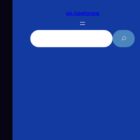
跳
siuleeboss
至
主
要
搜
內
尋
容