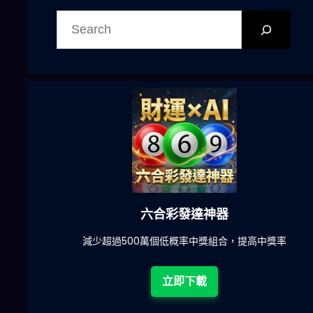
搜
尋
六合彩發達神器
陀)
減少超過500萬個低概率中獎組合，提高中獎率
立即下載