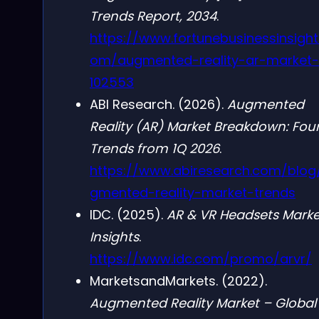
Trends Report, 2034
.
https://www.fortunebusinessinsight
om/augmented-reality-ar-market-
102553
ABI Research. (2026).
Augmented
Reality (AR) Market Breakdown: Four
Trends from 1Q 2026
.
https://www.abiresearch.com/blog
gmented-reality-market-trends
IDC. (2025).
AR & VR Headsets Marke
Insights
.
https://www.idc.com/promo/arvr/
MarketsandMarkets. (2022).
Augmented Reality Market – Global