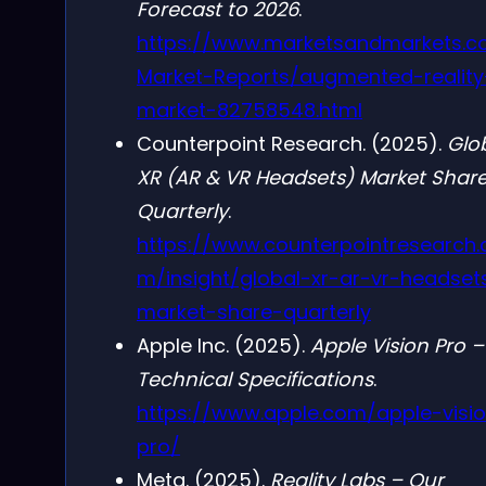
Forecast to 2026
.
https://www.marketsandmarkets.c
Market-Reports/augmented-reality
market-82758548.html
Counterpoint Research. (2025).
Glo
XR (AR & VR Headsets) Market Share
Quarterly
.
https://www.counterpointresearch.
m/insight/global-xr-ar-vr-headset
market-share-quarterly
Apple Inc. (2025).
Apple Vision Pro –
Technical Specifications
.
https://www.apple.com/apple-visi
pro/
Meta. (2025).
Reality Labs – Our