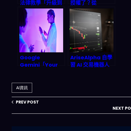
法律教學「升級到
授權了？從
可執行」：UF 法
「Per-User →
學院 AI 助手試點
Per-Agent」看
後，2026 律師培
2026 企業部署與
養流程會怎麼變？
合規新戰場
Google
AriseAlpha 自學
Gemini「Your
習 AI 交易機器人
Day」主動 Feed
深度拆解：強化學
即將引爆！2026
習如何重塑 2026
年 AI 個人化資訊
投資邏輯
AI資訊
中心如何徹底改變
你的每日決策？
PREV POST
NEXT P