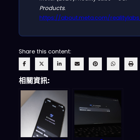
Products
.
https://about.meta.com/realitylabs
Share this content:
相關資訊: