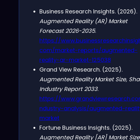
Business Research Insights. (2026).
Augmented Reality (AR) Market
Forecast 2026-2035
.
https://www.businessresearchinsigh
com/market-reports/augmented-
reality-ar-market-125038
Grand View Research. (2025).
Augmented Reality Market Size, Shar
Industry Report 2033
.
https://www.grandviewresearch.co
ndustry-analysis/augmented-realit
market
Fortune Business Insights. (2025).
Augmented Reality [AR] Market Size 