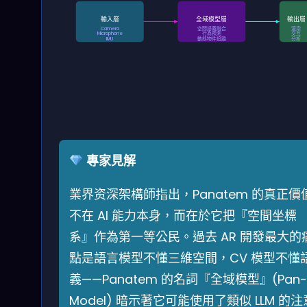
輸入層
全域模型層
輸出層
Camera
空間語義融合
渲染
Microphone
行為預測
交互
IMU
動態物件追蹤
分析
專家見解
業界资深架構師指出，Panatem 的真正價
不在 AI 能力本身，而在於它把『空間坐標
系』作為第一等公民。過去 AR 開發最大的
點是語言模型不懂三維空間，CV 模型不懂
義——Panatem 的名詞『全域模型』(Pan-
Model) 暗示著它可能使用了類似 LLM 的注