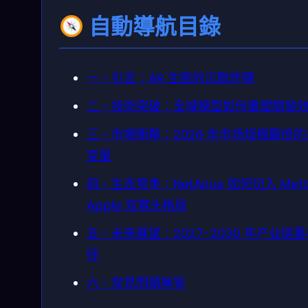
自動導航目錄
一、引言：AR 生態的沉默炸彈
二、技術突破：全域模型如何重塑開發
三、市場衝擊：2026 年市场规模翻倍
变量
四、生态竞争：NetAirus 如何切入 Met
Apple 双寡头格局
五、未来展望：2027-2030 年产业链
径
六、常見問題解答