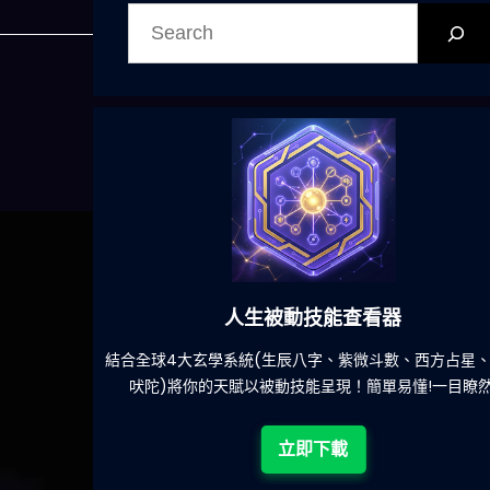
搜
尋
人生被動技能查看器
餐吃什麽的煩
結合全球4大玄學系統(生辰八字、紫微斗數、西方占星
吠陀)將你的天賦以被動技能呈現！簡單易懂!一目瞭然
立即下載