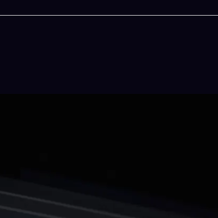
今晚吃什麽
一鍵配搭出三餸一湯的完美晚餐組合,以後免除晚
惱
立即下載