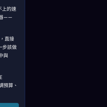
不上的速
器——
術，直接
一步該做
中與
在
、調預算、