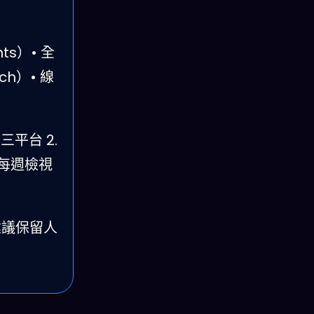
hts）• 全
ch）• 線
 三平台 2.
 每週檢視
建議保留人