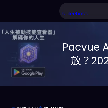
跳
至
siuleeboss
主
要
內
Pacvue
容
放？20