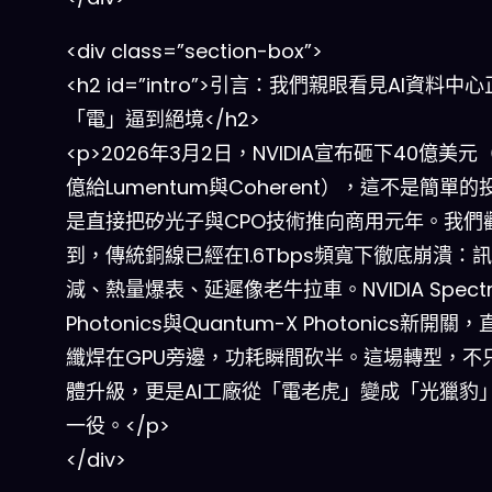
<div class=”section-box”>
<h2 id=”intro”>引言：我們親眼看見AI資料中
「電」逼到絕境</h2>
<p>2026年3月2日，NVIDIA宣布砸下40億美元
億給Lumentum與Coherent），這不是簡單
是直接把矽光子與CPO技術推向商用元年。我們
到，傳統銅線已經在1.6Tbps頻寬下徹底崩潰：
減、熱量爆表、延遲像老牛拉車。NVIDIA Spectr
Photonics與Quantum-X Photonics新開關
纖焊在GPU旁邊，功耗瞬間砍半。這場轉型，不
體升級，更是AI工廠從「電老虎」變成「光獵豹
一役。</p>
</div>