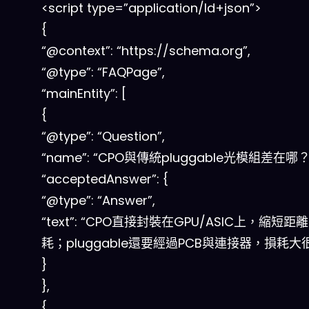
<script type=”application/ld+json”>
{
“@context”: “https://schema.org”,
“@type”: “FAQPage”,
“mainEntity”: [
{
“@type”: “Question”,
“name”: “CPO與傳統pluggable光模組差在哪？
“acceptedAnswer”: {
“@type”: “Answer”,
“text”: “CPO直接封裝在GPU/ASIC上，縮短
耗；pluggable還要經過PCB與連接器，損耗大
}
},
{