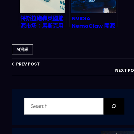
特斯拉砲轟英國能
NVIDIA
源市场：馬斯克用
NemoClaw 開源
Powerwall 掀起
堆疊震撼登場：
disrupting 革
OpenClaw AI 代
命，傳統供電商慌
理在 DGX Spark
AI資訊
了？
HPC 叢集上零碼
安全推論，2027
PREV POST
年 AI 基礎設施市
NEXT P
場衝向兆美元級？
搜
尋