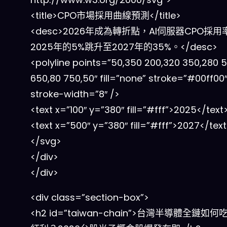
<title>CPO市場採用曲線預測</title>
<desc>2026年成為轉折點，AI伺服器CPO採用
2025年的5%跳升至2027年的35%。</desc>
<polyline points=”50,350 200,320 350,280 5
650,80 750,50″ fill=”none” stroke=”#00ff00
stroke-width=”8″ />
<text x=”100″ y=”380″ fill=”#fff”>2025</text
<text x=”500″ y=”380″ fill=”#fff”>2027</tex
</svg>
</div>
</div>
<div class=”section-box”>
<h2 id=”taiwan-chain”>台灣半導體全鏈如