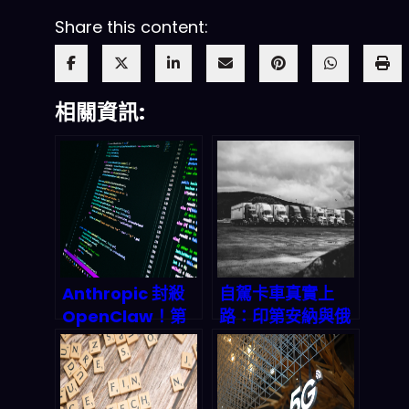
Share this content:
相關資訊:
Anthropic 封殺
自駕卡車真實上
OpenClaw！第
路：印第安納與俄
三方工具額外收
亥俄州聯合試驗揭
費，2026 AI 開源
示 2026 年物流革
生態何去何從？
命