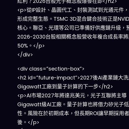
紅利？2026台股光子概念股爆發在即</h2>
<p>從IP設計、晶圓代工、封裝測試到光通元件
形成完整生態。TSMC 3D混合鍵合技術正是NVIDI
核心。聯亞、光環等公司已準備好供應鏈升級，
2026-2030台股相關概念股營收年複合成長率
50%。</p>
</div>
<div class=”section-box”>
<h2 id=”future-impact”>2027後AI產業鏈
Gigawatt工廠到量子計算的下一步</h2>
<p>AI市場2027年將達兆美元，光子互聯將主導
Gigawatt級AI工廠。量子計算也將借力矽光子
性。風險在於初期成本，但長期ROI讓早期採用
後。</p>