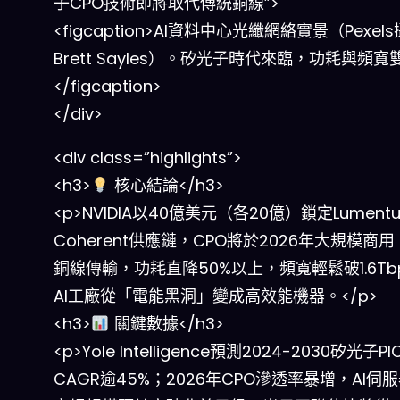
子CPO技術即將取代傳統銅線”>
<figcaption>AI資料中心光纖網絡實景（Pexel
Brett Sayles）。矽光子時代來臨，功耗與頻寬
</figcaption>
</div>
<div class=”highlights”>
<h3>
核心結論</h3>
<p>NVIDIA以40億美元（各20億）鎖定Lument
Coherent供應鏈，CPO將於2026年大規模商
銅線傳輸，功耗直降50%以上，頻寬輕鬆破1.6Tb
AI工廠從「電能黑洞」變成高效能機器。</p>
<h3>
關鍵數據</h3>
<p>Yole Intelligence預測2024-2030矽光子P
CAGR逾45%；2026年CPO滲透率暴增，AI伺