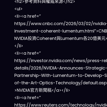
<h2>參考資料與權威來源</h2>
<ul>
<li><a href=”
https://www.cnbc.com/2026/03/02/nvidia
investment-coherent-lumentum.html”>C
NVIDIA投資Coherent與Lumentum各20億美元<
</li>
<li><a href=”
https://investor.nvidia.com/news/press-re
details/2026/NVIDIA-Announces-Strategic
Partnership-With-Lumentum-to-Develop-S
of-the-Art-Optics-Technology/default.asp
>NVIDIA官方新聞稿</a></li>
<li><a href=”
https://www.reuters.com/technology/nvidi