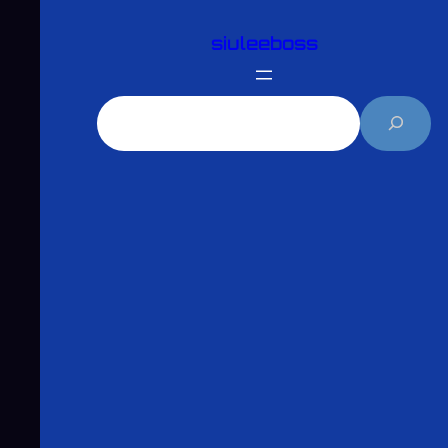
跳
siuleeboss
至
主
要
搜
內
尋
容