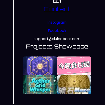
Blog
Contact
Instagram
Facebook
support@siuleeboss.com
Projects Showcase