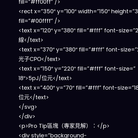
fill=”#ff00ff” />
<rect x=”350″ y=”100″ width=”150″ height=”
fill=”#00ffff” />
<text x=”120″ y=”380″ fill=”#fff” font-size=
線</text>
<text x=”370″ y=”380″ fill=”#fff” font-size
光子CPO</text>
<text x=”150″ y=”220″ fill=”#fff” font-size=”
18″>5pJ/位元</text>
<text x=”400″ y=”70″ fill=”#fff” font-size=”1
位元</text>
</svg>
</div>
<p>Pro Tip區塊（專家見解）：</p>
<div style=”background-