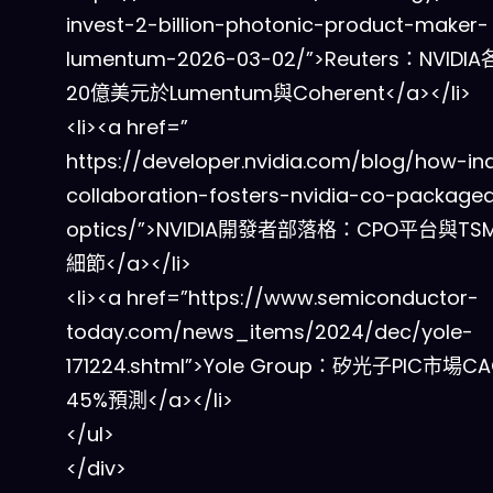
invest-2-billion-photonic-product-maker-
lumentum-2026-03-02/”>Reuters：NVIDI
20億美元於Lumentum與Coherent</a></li>
<li><a href=”
https://developer.nvidia.com/blog/how-in
collaboration-fosters-nvidia-co-package
optics/”>NVIDIA開發者部落格：CPO平台與T
細節</a></li>
<li><a href=”https://www.semiconductor-
today.com/news_items/2024/dec/yole-
171224.shtml”>Yole Group：矽光子PIC市場C
45%預測</a></li>
</ul>
</div>