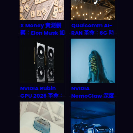
X Money 實測觀
Qualcomm AI-
察：Elon Musk 如
RAN 革命：6G 時
何把 X 平台變成金
代提前到來的關鍵
融「超級應用」？
密碼
NVIDIA Rubin
NVIDIA
GPU 2026 革命：
NemoClaw 深度
AI 智能代理本地化
剖析：企業級 AI
時代來臨，n8n 開
Agent 安全框架
發者如何零雲端成
如何解決自動化系
本建構超高效代理
統的隱形危機
工作流？