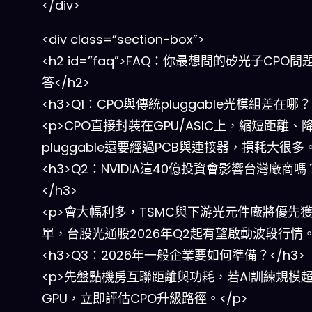
</div>
<div class=”section-box”>
<h2 id=”faq”>FAQ：你最想問的矽光子CPO
答</h2>
<h3>Q1：CPO與傳統pluggable光模組差在哪？<
<p>CPO直接封裝在GPU/ASIC上，縮短距離、
pluggable還要經過PCB與連接器，損耗大很多。
<h3>Q2：NVIDIA這40億投資會影響台灣廠商嗎
</h3>
<p>會大幅利多，TSMC與下游光元件廠將優先
單，台股光通股2026年Q2起有望啟動波段行情。<
<h3>Q3：2026年一般企業要如何準備？</h3>
<p>先盤點機房互聯距離與功耗，若AI訓練規模
GPU，立即評估CPO升級路徑。</p>