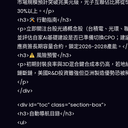
市場規模預計突破兆美元級，光子互聯佔比將從5
30%以上。</p>
<h3>
行動指南</h3>
<p>立即關注台股光通概念股（台積電、光環、
並評估自家AI基礎建設是否已準備切換CPO；建
應商簽長期容量合約，鎖定2026-2028產能。</
<h3>
風險預警</h3>
<p>初期封裝良率與3D混合鍵合成本仍高，若地
鏈斷鏈，美國R&D投資雖強但亞洲製造優勢恐被
</p>
</div>
<div id=”toc” class=”section-box”>
<h3>自動導航目錄</h3>
<ul>