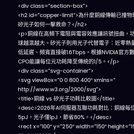
<div class=”section-box”>
<h2 id=”copper-limit”>為什麼銅線傳輸已撞
矽光子如何一擊救命？</h2>
<p>銅線在高頻下電阻與電容效應讓訊號扭曲，
球越滾越大。矽光子則用光子代替電子：近零熱
低延遲、頻寬直接破1.6Tbps。根據NVIDIA官方
CPO能讓每位元功耗降至傳統的1/5。</p>
<div class=”svg-container”>
<svg viewBox=”0 0 800 400″ xmlns=”
http://www.w3.org/2000/svg”>
<title>銅線 vs 矽光子功耗比較圖</title>
<desc>2026年AI伺服器互聯功耗對比：銅線每
5pJ，光子僅1pJ，節省80%。</desc>
<rect x=”100″ y=”250″ width=”150″ height=”1