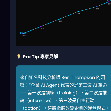
$23
203
2033
2031
2029
2027
$79.2B
2025
Pro Tip 專家見解
來自知名科技分析師 Ben Thompson 的洞
察：”企業 AI Agent 代表的是第三波 AI 革命
——第一波是訓練（training），第二波是推
論（inference），第三波是自主行動
（action）。這將徹底改變企業的運營模式，