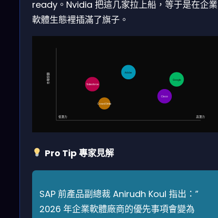
ready。Nvidia 把這几家拉上船，等于是在企業
軟體生態裡插滿了旗子。
Adobe
市場份額
Google
Salesforce
Cisco
CrowdStrike
低潛力
高潛力
Pro Tip 專家見解
SAP 前產品副總裁 Anirudh Koul 指出：”
2026 年企業軟體廠商的優先事項會變為