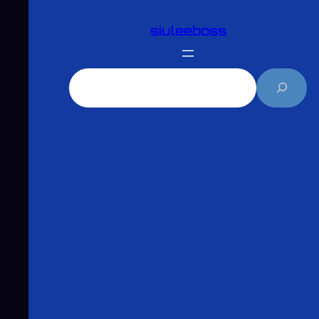
跳
siuleeboss
至
主
要
搜
內
尋
容