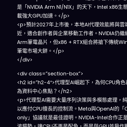
是「NVIDIA Arm N1/N1X」的天下，Intel x86
載強大GPU加速。</p>
<p>預計2027年上市後，本地AI代理效能將與雲
近，適合創作者與企業移動工作者。NVIDIA仍繼
Arm筆電晶片，但x86 + RTX組合將搶下傳統Win
筆電市場大餅。</p>
</div>
<div class=”section-box”>
<h2 id=”h2-4″>代理型AI崛起下，為何CPU角
為資料中心焦點？</h2>
<p>代理型AI需要大量序列決策與多模態處理，純
以應付CPU擅長的控制流。Meta與OpenAI的「C
only」協議就是最佳證明。NVIDIA-Intel合作
波趨勢，讓CPU不再是配角，而是與GPU並肩作