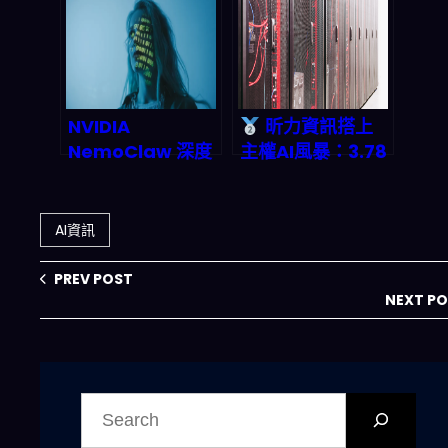
發者如何零雲端成
命，傳統供電商慌
本建構超高效代理
了？
工作流？
NVIDIA
昕力資訊搭上
NemoClaw 深度
主權AI風暴：3.78
剖析：企業級 AI
億營收背後的金融
Agent 安全框架
醫療革命報告 |
如何解決自動化系
2026趨勢前瞻
AI資訊
統的隱形危機
PREV POST
NEXT P
搜
尋