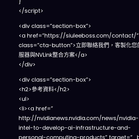
}
</script>
<div class=”section-box”>
<a href=”https://siuleeboss.com/contact/”
class=”cta-button”>立即聯絡我們，客製化您
服器與NVLink整合方案</a>
</div>
<div class=”section-box”>
<h2>參考資料</h2>
<ul>
<li><a href=”
http://nvidianews.nvidia.com/news/nvidia
intel-to-develop-ai-infrastructure-and-
personal-computing-products” target=”_b