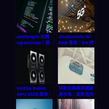
示 2026 年物流革
融「超級應用」？
命
Anthropic 封殺
Qualcomm AI-
OpenClaw！第
RAN 革命：6G 時
三方工具額外收
代提前到來的關鍵
費，2026 AI 開源
密碼
生態何去何從？
NVIDIA Rubin
特斯拉砲轟英國能
GPU 2026 革命：
源市场：馬斯克用
AI 智能代理本地化
Powerwall 掀起
時代來臨，n8n 開
disrupting 革