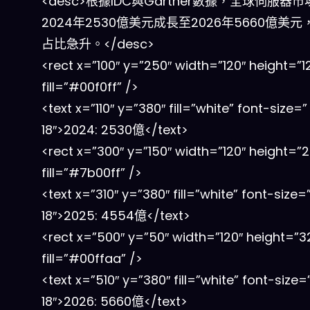
<desc>根據IDC與Gartner數據，全球伺服器
2024年2530億美元成長至2026年5660億美元
占比急升。</desc>
<rect x=”100″ y=”250″ width=”120″ height=”1
fill=”#00f0ff” />
<text x=”110″ y=”380″ fill=”white” font-size=”
18″>2024: 2530億</text>
<rect x=”300″ y=”150″ width=”120″ height=”2
fill=”#7b00ff” />
<text x=”310″ y=”380″ fill=”white” font-size=
18″>2025: 4554億</text>
<rect x=”500″ y=”50″ width=”120″ height=”3
fill=”#00ffaa” />
<text x=”510″ y=”380″ fill=”white” font-size=
18″>2026: 5660億</text>