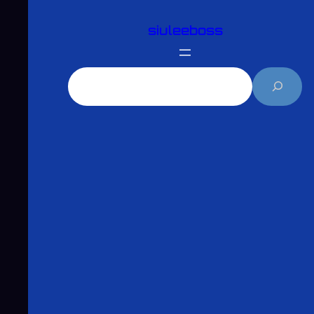
跳
siuleeboss
至
主
要
搜
內
尋
容