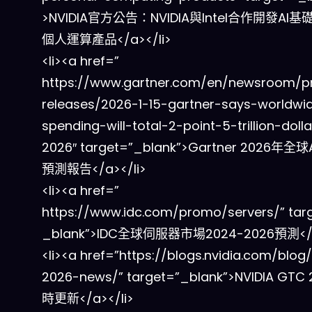
>NVIDIA官方公告：NVIDIA與Intel合作開發AI
個人運算產品</a></li>
<li><a href=”
https://www.gartner.com/en/newsroom/p
releases/2026-1-15-gartner-says-worldwi
spending-will-total-2-point-5-trillion-dolla
2026″ target=”_blank”>Gartner 2026年全
預測報告</a></li>
<li><a href=”
https://www.idc.com/promo/servers/” tar
_blank”>IDC全球伺服器市場2024-2026預測</a
<li><a href=”https://blogs.nvidia.com/blog
2026-news/” target=”_blank”>NVIDIA GTC
時更新</a></li>