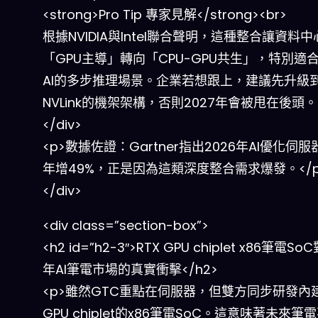
<strong>Pro Tip 專家見解</strong><br>
根據NVIDIA與Intel聯合聲明，這種整合讓資料
「GPU主導」轉向「CPU-GPU共生」，特別適
AI的多步推理場景。企業若想跟上，建議先升級
NVLink的機架架構，否則2027年會被甩在後頭。
</div>
<p>數據佐證：Gartner指出2026年AI優化伺
年增49%，正是因為這類深度整合需求爆發。</p
</div>
<div class=”section-box”>
<h2 id=”h2-3″>RTX GPU chiplet x86筆電So
年AI筆電市場的真實衝擊</h2>
<p>雖然GTC重點在伺服器，但雙方同步研發內建
GPU chiplet的x86筆電SoC。這意味著未來筆