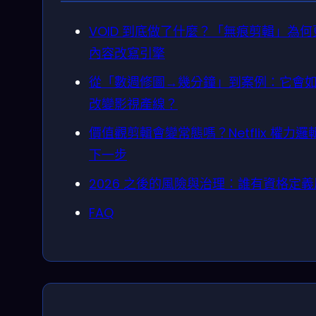
VOID 到底做了什麼？「無痕剪輯」為何
內容改寫引擎
從「數週修圖→幾分鐘」到案例：它會
改變影視產線？
價值觀剪輯會變常態嗎？Netflix 權力邏
下一步
2026 之後的風險與治理：誰有資格定
FAQ