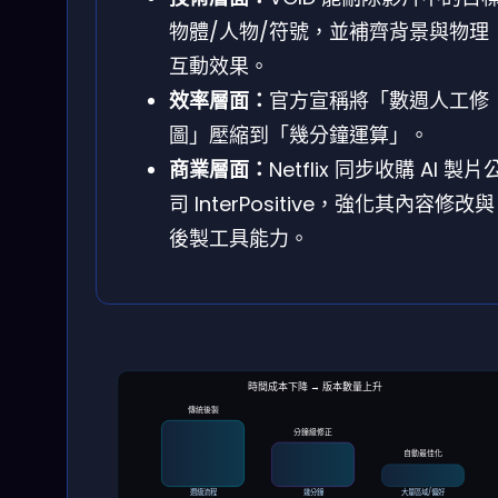
物體/人物/符號，並補齊背景與物理
互動效果。
效率層面：
官方宣稱將「數週人工修
圖」壓縮到「幾分鐘運算」。
商業層面：
Netflix 同步收購 AI 製片
司 InterPositive，強化其內容修改與
後製工具能力。
時間成本下降 → 版本數量上升
傳統後製
分鐘級修正
自動最佳化
週級流程
幾分鐘
大量區域/偏好