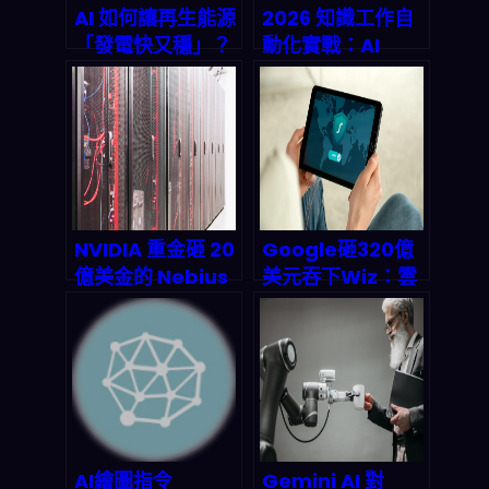
AI 如何讓再生能源
2026 知識工作自
「發電快又穩」？
動化實戰：AI
深度解析 AI 驅動
Agent 配 n8n 如
力、節能數據與
何讓你節省 80%
2026 市場預測
時間
NVIDIA 重金砸 20
Google砸320億
億美金的 Nebius
美元吞下Wiz：雲
是誰？揭開 AI 雲
端安全市場的AI革
端 infra 的躺平賺
命已經開始
錢密碼
AI繪圖指令
Gemini AI 對