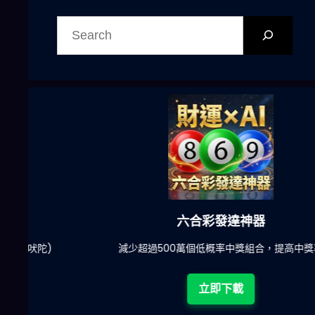
搜
尋
六合彩發達神器
陀)
減少超過500萬個低概率中獎組合，提高中獎率
立即下載