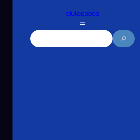
跳
siuleeboss
至
主
要
搜
內
尋
容