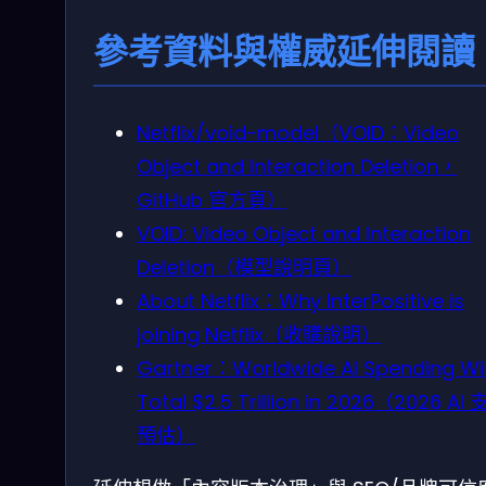
參考資料與權威延伸閱讀
Netflix/void-model（VOID：Video
Object and Interaction Deletion，
GitHub 官方頁）
VOID: Video Object and Interaction
Deletion（模型說明頁）
About Netflix：Why InterPositive is
joining Netflix（收購說明）
Gartner：Worldwide AI Spending Wil
Total $2.5 Trillion in 2026（2026 AI
預估）