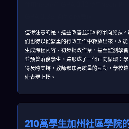
GPA 3.12
使用Nectir前
使用Nectir後
GPA 3.35
條件
GPA數值
值得注意的是，這些改善並非AI的單向施預。
们也得以從繁重的行政工作中釋放出來，AI能
生成課程內容、初步批改作業，甚至監測學習
並預警落後學生。這形成了一個正向循環：學
得及時支持，教師聚焦高质量的互動，學校整
術表現上扬。
210萬學生加州社區學院