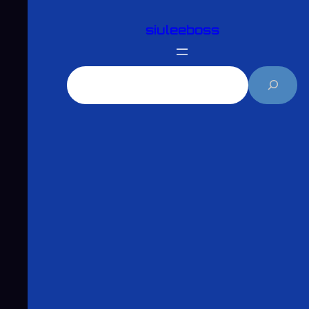
跳
siuleeboss
至
主
要
搜
內
尋
容