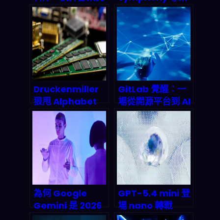
能對抗漸凍人症？
深度拆解：自治編
碼代理如何改寫
2026 後的軟體開
發遊戲規則
Druckenmiller
GitLab 覺醒：一
狠甩 Alphabet
場從開源平台到 AI
轉押記憶體三雄：
代理軍團的豪賭，
AI 超級循環下的存
2027 年市值將翻
儲硬體大逃殺與兆
倍？
元機遇
為何 Google
GPT-5.4 mini 登
Gemini 是 2026
場 nano 轉戰
年自動化創業者不
API：OpenAI 輕