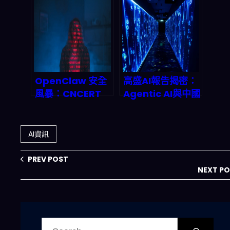
可錯過的頂級盟
量化模型的產業戰
友？深度剖析其商
略解析
業價值與未來趨勢
OpenClaw 安全
高盛AI報告揭密：
風暴：CNCERT
Agentic AI與中國
警報揭開 AI
模型的效率突圍，
Agent 產業鏈的
如何顛覆2026全
致命裂痕
球產業鏈？
AI資訊
PREV POST
NEXT P
搜