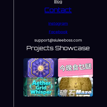
Blog
Contact
Instagram
Facebook
support@siuleeboss.com
Projects Showcase