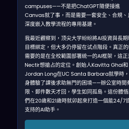
campuses——不是把ChatGPT隨便接進
Canvas就了事，而是需要一套安全、合規、
深度嵌入教學流程的專用基建。
我最近觀察到，顶尖大学紛紛將AI投資與長期
目標綁定，但大多仍停留在试点階段。真正的
需要的是在全校範圍部署統一的AI框架，這正
Nectir想搶占的定位。創始人Kavitta Ghai和
Jordan Long在UC Santa Barbara就學時
身體驗了課後求助無門的困境——辦公室時間
限、郵件數天才回，學生如同孤島。這份體悟
們在20歲和21歲時就卯起來打造一個能24/7
支持的AI助手。