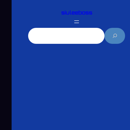
跳
siuleeboss
至
主
要
搜
內
尋
容