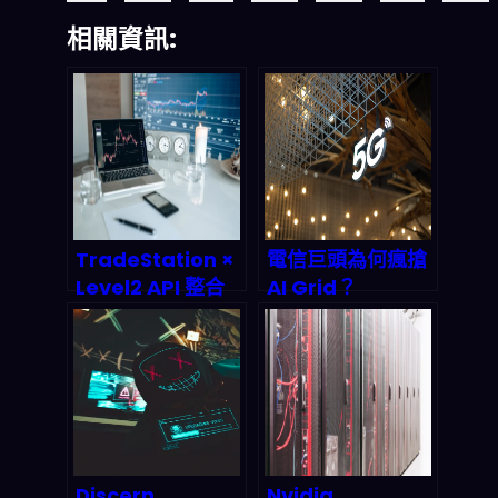
相關資訊:
TradeStation ×
電信巨頭為何瘋搶
Level2 API 整合
AI Grid？
實測：可視化自動
Armada 攜手
交易如何重塑
NVIDIA 揭露
2026 年投資者生
5G/6G 時代的兆
態
元商機密碼
Discern
Nvidia