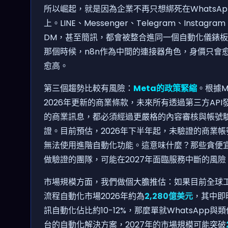
所以崛起，就是因為企業不再只想綁死在WhatsAp
上。LINE、Messenger、Telegram、Instagram
DM，甚至簡訊，都會被整合進同一個自動化儀錶
那個時候，n8n作為中間的連接器角色，身價只會
愈高。
第三個趨勢比較有風險：
Meta的政策緊縮
。根據M
2026年更新的商業條款，未來所有透過第三方API
的商業訊息，都必須經過更嚴格的內容審核與帳號
證。目前預估，2026年下半年起，未驗證的商業帳
無法使用進階自動化功能。這意味什麼？那些貪便
做驗證的團隊，可能在2027年面臨服務中斷的風險
市場規模方面，我們做個大膽推估：如果目前全球
流程自動化市場2026年約為
2,280億美元
，其中即
訊自動化佔比約10-12%，那麼單就WhatsApp與
台的自動化解決方案，2027年的市場規模可能突破