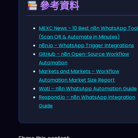
參考資料
MEXC News – 10 Best n8n WhatsApp Too
(Scan QR & Automate in Minutes)
n8n.io – WhatsApp Trigger Integrations
GitHub – n8n Open-Source Workflow
Automation
Markets and Markets – Workflow
Automation Market Size Report
Wati – n8n WhatsApp Automation Guide
Respond.io – n8n WhatsApp Integration
Guide