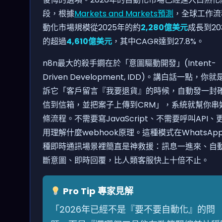
段，根據
Markets and Markets預測
，全球工作流
動化市場規模從2025年的約
2,280億美元
成長到20
的超過
4,610億美元
，其中CAGR達到27.8%。
n8n最大的殺手鐧在於「意圖驅動開發」(Intent-
Driven Development, IDD)。講白話一點，你就
訴它「客戶留言『我要退貨』的時候，自動發一封
信到信箱，並把案子上傳到CRM」，系統就幫你串
條流程。不需要寫JavaScript、不需要呼叫API、
用理解什麼webhook原理。這種模式在WhatsAp
種即時通訊場景裡簡直是神救援：訊息一進來、自
斷意圖、即時回覆，比人類客服快上十倍不止。
Pro Tip 專家見解
「2026年已經不是『要不要自動化』的問