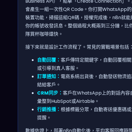
Business API），點擊「Create Connection」
會產生一組一次性QR Code。你打開WhatsApp
裝置功能，掃描這組QR碼，授權完成後，n8n就能
你的帳號收發訊息。整個過程大概兩到三分鐘，比
隊買杯咖啡還快。
接下來就是設計工作流程了。常見的實戰場景包括
自動回覆：
客戶傳特定關鍵字，自動回覆相關
或引導到真人客服。
訂單通知：
電商系統出貨後，自動發送物流追
結給客戶。
CRM同步：
客戶在WhatsApp上的對話內容
彙整到HubSpot或Airtable。
行銷推播：
根據標籤分眾，自動寄送優惠碼或
提醒。
數據佐證上，部署n8n自動化後，平均客服回應時