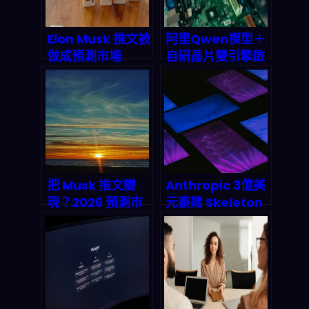
象
Elon Musk 推文被
阿里Qwen模型＋
做成預測市場
自研晶片雙引擎啟
2026 爆賺 8 萬美
動：中國AI工廠全
元：名人社交如何
棧霸權的深度拆解
變成兆美元級金融
賭局
把 Musk 推文變
Anthropic 3億美
現？2026 預測市
元豪賭 Skeleton
場自動化套利實戰
Key：為何
與 AI 流水線拆解
developer 被迫
重新選邊站？