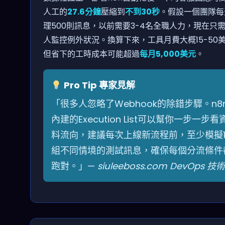
人工的
27.6分鐘
壓縮到
不到30秒
。假設一個團隊每
理500則訊息，以前需要3-4名全職人力，現在只需
人監控例外狀況。換算下來，工具月費大概15-50
但省下的工時成本可能超過
每月5,000美元
。
Pro Tip 專家見解
「很多人忽略了Webhook的除錯步驟。n8
內建的Execution List可以幫你一步一步看
料流向，建議每次上線新流程前，至少模擬1
組不同情境的測試訊息，確保每個分流條件
跑對。」—
siuleeboss.com DevOps 技