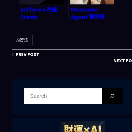
Jefferies 買進
Workable
Credo
Agent 重磅登
Technology（C
場：Agentic AI
RDO）目標價 175
如何顛覆傳統招聘
美元：AI 日內交易
流程？2026 年完
AI資訊
平台背後，2026
整的深度剖析與市
產業鏈到底在押什
場預測
PREV POST
麼？
NEXT P
搜
尋