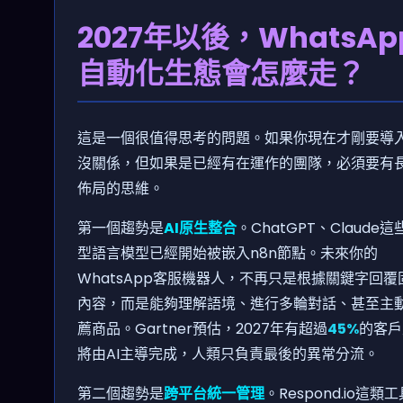
2027年以後，WhatsAp
自動化生態會怎麼走？
這是一個很值得思考的問題。如果你現在才剛要導
沒關係，但如果是已經有在運作的團隊，必須要有
佈局的思維。
第一個趨勢是
AI原生整合
。ChatGPT、Claude這
型語言模型已經開始被嵌入n8n節點。未來你的
WhatsApp客服機器人，不再只是根據關鍵字回覆
內容，而是能夠理解語境、進行多輪對話、甚至主
薦商品。Gartner預估，2027年有超過
45%
的客戶
將由AI主導完成，人類只負責最後的異常分流。
第二個趨勢是
跨平台統一管理
。Respond.io這類