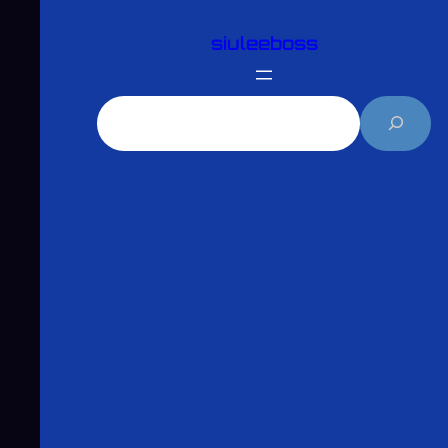
跳
siuleeboss
至
主
要
搜
內
尋
容