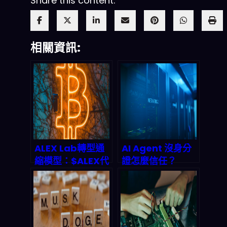
Share this content:
相關資訊:
ALEX Lab轉型通
AI Agent 沒身分
縮模型：$ALEX代
證怎麼信任？
幣回購燒毀機制與
Infoblox與
2026年Stacks生
GoDaddy聯手打
態價值前景
造DNS身份驗證新
標準，終結代理人
偽造與數據污染亂