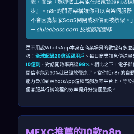
題，而是『選哪個工具能在政策緊縮前站穩
步』。n8n的開源架構讓你可以自架伺服器
不會因為某家SaaS倒閉或漲價而被綁架。
—
siuleeboss.com 技術顧問團隊
更不用說WhatsApp本身在商業場景的數據有多麼
張：
全球超過20億活躍用戶
、每日商業訊息傳送量
10億則
、對話開啟率高達
98%
。相比之下，電子郵
開信率能到30%就已經放鞭炮了。當你把n8n的自
能力疊加到WhatsApp這種高觸及率平台上，等於
個客服與行銷流程的效率提升好幾個量級。
MEXC推薦的10款n8n