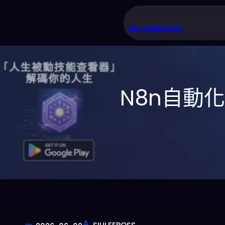
跳
至
siuleeboss
主
要
內
N8n自動
容