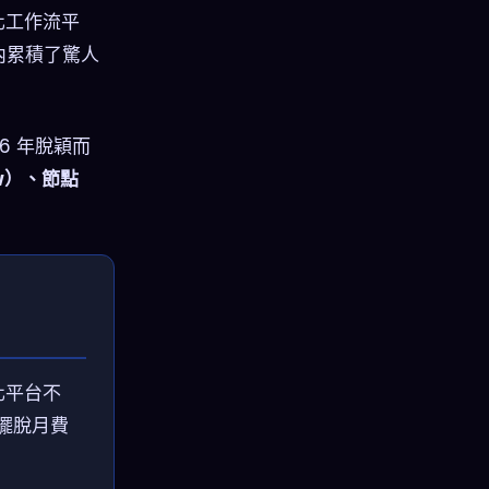
化工作流平
內累積了驚人
6 年脫穎而
ow）、節點
化平台不
擺脫月費