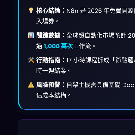
核心結論：
N8n 是 2026 年免
入場券。
關鍵數據：
全球超自動化市場預計 20
過
1,000 萬次
工作流。
行動指南：
17 小時課程拆成「節點邏輯
時一週結業。
風險預警：
自架主機需具備基礎 Doc
估成本結構。