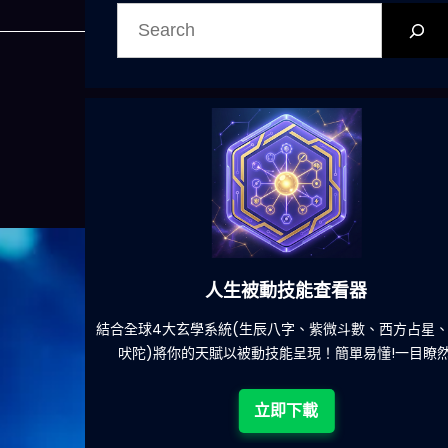
搜
尋
人生被動技能查看器
的煩
結合全球4大玄學系統(生辰八字、紫微斗數、西方占星、印度
吠陀)將你的天賦以被動技能呈現！簡單易懂!一目瞭然!
立即下載