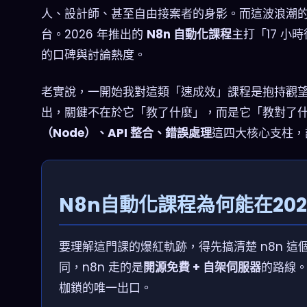
人、設計師、甚至自由接案者的身影。而這波浪潮的核
台。2026 年推出的
N8n 自動化課程
主打「17 
的口碑與討論熱度。
老實說，一開始我對這類「速成效」課程是抱持觀望態
出，關鍵不在於它「教了什麼」，而是它「教對了
（Node）、API 整合、錯誤處理
這四大核心支柱，
N8n自動化課程為何能在20
要理解這門課的爆紅軌跡，得先搞清楚 n8n 這個
同，n8n 走的是
開源免費 + 自架伺服器
的路線
枷鎖的唯一出口。