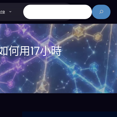
搜
re
尋
如何用17小時
擎