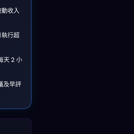
被動收入
每月執行超
天 2 小
建議及早評