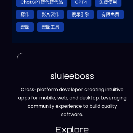
ChatGPT替代替代品
GPT4
免費使用
寫作
影片製作
搜尋引擎
有限免費
繪圖
繪圖工具
siuleeboss
Cross-platform developer creating intuitive
apps for mobile, web, and desktop. Leveraging
community experience to build quality
software.
Explore