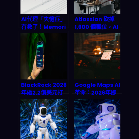
AI代理「失憶症」
Atlassian 砍掉
有救了！Memori
1,600 個職位，AI
Labs OpenClaw
真的要把開發者吃
Plugin 如何讓多
掉了嗎？
智能體系統記住該
記的事
BlackRock 2026
Google Maps AI
年砸2.2億美元打
革命：2026年即
造「模型機器」：
將到來的导航方式
AI交易系統如何悄
全面顛覆！深度剖
悄改寫股票市場規
析與實戰策略
則