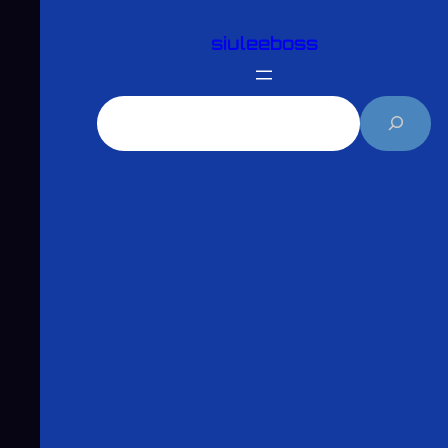
跳
siuleeboss
至
主
要
搜
內
尋
容