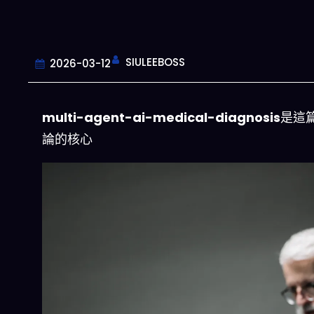
SIULEEBOSS
2026-03-12
multi-agent-ai-medical-diagnosis
是這
論的核心