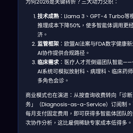
为何2026是关键转折？三大动力交织：
技术成熟
：Llama 3、GPT-4 Turbo
推理成本下降50%，使多智能体调用更
济。
监管框架
：欧盟AI法案与FDA数字健康
AI协作提供合规路径。
临床需求
：医疗人才荒倒逼团队智能——
AI系统可模拟放射科、病理科、临床药
多角色会诊。
商业模式也在演进：从按查询收费转向「诊断
务」（Diagnosis-as-a-Service）订阅制
每月支付固定费用，即可获得多智能体团队的
次协作分析，这比雇佣稀缺专家成本低得多。