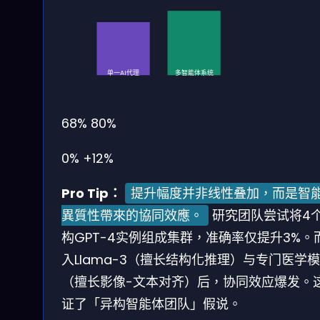
单一AI代理
多智能体系统
68%
80%
0%
+12%
Pro Tip：
提升幅度并非线性叠加，而是智
異質性帶來的協同效應。
研究团队尝试将4
构GPT-4实例组成集群，准确率仅提升3%。
入Llama-3（擅长结构化推理）与专门医学
（擅长影像-文本对齐）后，协同效应爆发。
证了「异构智能体团队」假说。