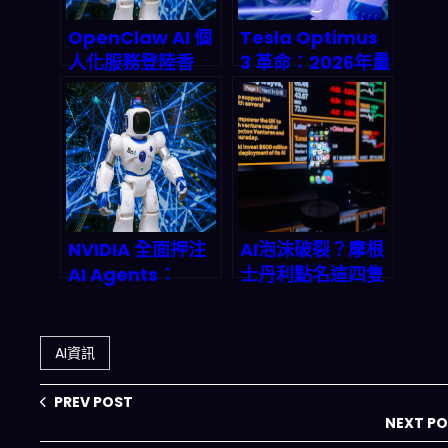
OpenClaw AI 個
Tesla Optimus
人化服務登陸香
3 革命：2026年量
港：2026 年全民
產時間表曝光，如
AI 培訓浪潮下的關
何搶占人形機器人
鍵試金石
兆億級商機？
NVIDIA 全面押注
AI泡沫破裂？摩根
AI Agents：
士丹利點名這四隻
2026 年企業自動
資訊服務股為何能
化革命即將引爆
抵禦科技海嘯
AI資訊
PREV POST
NEXT P