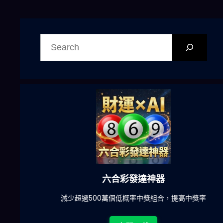
搜
尋
六合彩發達神器
陀)
減少超過500萬個低概率中獎組合，提高中獎率