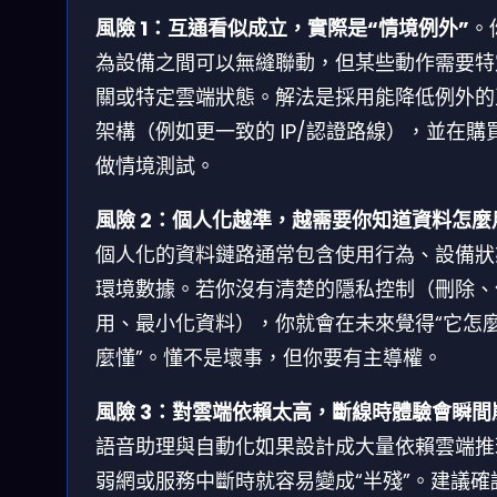
風險 1：互通看似成立，實際是“情境例外”
。
為設備之間可以無縫聯動，但某些動作需要特
關或特定雲端狀態。解法是採用能降低例外的
架構（例如更一致的 IP/認證路線），並在購
做情境測試。
風險 2：個人化越準，越需要你知道資料怎麼
個人化的資料鏈路通常包含使用行為、設備狀
環境數據。若你沒有清楚的隱私控制（刪除、
用、最小化資料），你就會在未來覺得“它怎
麼懂”。懂不是壞事，但你要有主導權。
風險 3：對雲端依賴太高，斷線時體驗會瞬間
語音助理與自動化如果設計成大量依賴雲端推
弱網或服務中斷時就容易變成“半殘”。建議確