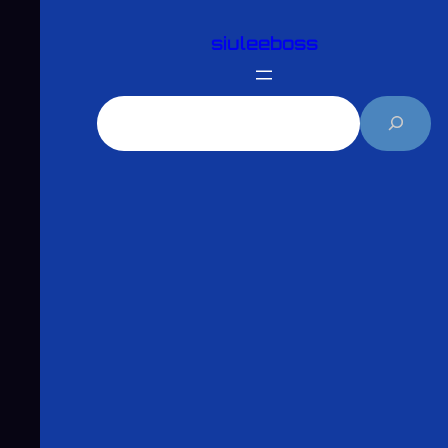
跳
siuleeboss
至
主
要
搜
內
尋
容