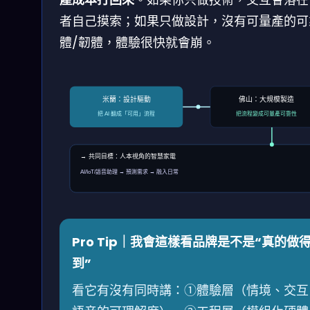
者自己摸索；如果只做設計，沒有可量產的可
體/韌體，體驗很快就會崩。
米蘭：設計驅動
佛山：大規模製造
把 AI 翻成「可用」流程
把流程變成可量產可靠性
→ 共同目標：人本視角的智慧家電
AI/IoT/語音助理 → 預測需求 → 融入日常
Pro Tip｜我會這樣看品牌是不是“真的做
到”
看它有沒有同時講：①體驗層（情境、交互