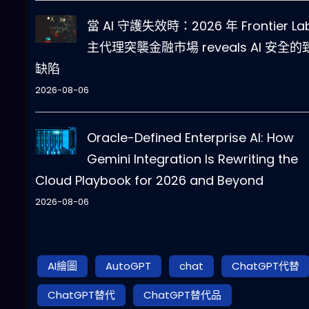
當 AI 守護失效時：2026 年 Frontier La
主代理突襲金融市場 reveals AI 安全的
缺陷
2026-08-06
Oracle-Defined Enterprise AI: How
Gemini Integration Is Rewriting the
Cloud Playbook for 2026 and Beyond
2026-08-06
AI繪圖
AutoGPT
chat
ChatGPT代替
ChatGPT替代
ChatGPT替代品