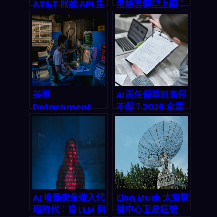
AT&T 開放 API 生
型語言模型上線：
態系大爆發：AI 模
多模態推理＋低延
型即時呼叫 + 邊緣
遲 API，為什麼會
計算，如何讓你的
把「AI 自動化」推
企業網路 2027 年
到新被動收入階
省下百萬成本？
段？
美軍
AI責任保單到底保
Detachment
不保？2026 企業
201 用「任務代
導入必看：訓練數
理」重寫作戰AI：
據、模型決策到版
2027 以前商用也
權風險
會被這套節奏洗
牌？
AI 堆疊安全進入代
Elon Musk 太空數
理時代：當 LLM 與
據中心卫星狂想