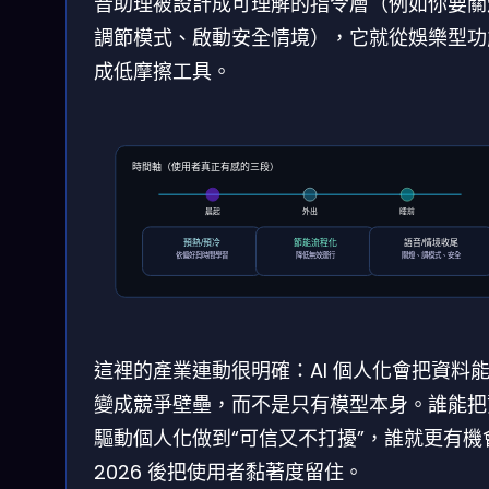
音助理被設計成可理解的指令層（例如你要關
調節模式、啟動安全情境），它就從娛樂型功
成低摩擦工具。
時間軸（使用者真正有感的三段）
外出
睡前
晨起
預熱/預冷
節能流程化
語音/情境收尾
依偏好與時間學習
降低無效運行
關燈、調模式、安全
這裡的產業連動很明確：AI 個人化會把資料
變成競爭壁壘，而不是只有模型本身。誰能把
驅動個人化做到“可信又不打擾”，誰就更有機
2026 後把使用者黏著度留住。