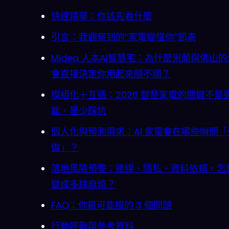
快速精華：你該先看什麼
引言：我觀察到的“家電變懂你”節奏
Midea 人本AI智慧宅：為什麼米蘭與佛山
會直接決定你用起來順不順？
模組化＋互通：2026 智慧家電的關鍵不是
能，是少踩坑
個人化與預測需求：AI 家電會在哪些瞬間
做」？
落地風險預警：連線、隱私、資料依賴，怎
變成多餘麻煩？
FAQ：你最可能搜的 3 個問題
行動呼籲與參考資料