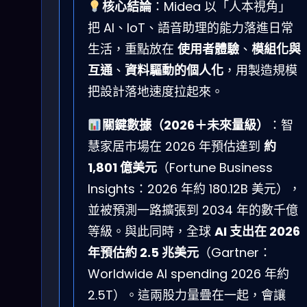
核心結論
：Midea 以「人本視角」
把 AI、IoT、語音助理的能力落進日常
生活，重點放在
使用者體驗
、
模組化與
互通
、
資料驅動的個人化
，用製造規模
把設計落地速度拉起來。
關鍵數據（2026＋未來量級）
：智
慧家居市場在 2026 年預估達到
約
1,801 億美元
（Fortune Business
Insights：2026 年約 180.12B 美元），
並被預測一路擴張到 2034 年的數千億
等級。與此同時，全球
AI 支出在 2026
年預估約 2.5 兆美元
（Gartner：
Worldwide AI spending 2026 年約
2.5T）。這兩股力量疊在一起，會讓