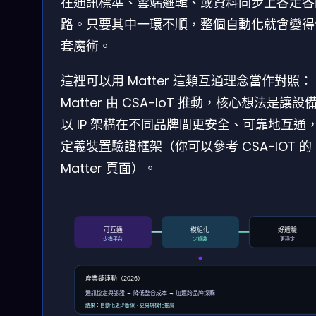
在通訊標準、雲端邏輯、或資料同步上各走各
路。只要其中一環不順，整個自動化就會變得
套魔術。
這裡可以用 Matter 這類互通理念當作對照：
Matter 由 CSA-IoT 推動，核心想法是讓設
以 IP 架構在不同品牌間更安全、可靠地互通
定義裝置驗證框架（你可以參考 CSA-IOT 的
Matter 頁面）。
模組化
好體驗
可互通
少換平台
少重裝
更穩定
產業鏈連動（2026）
通訊協定與認證 → 降低整合成本 → 加速跨品牌採購
結果：自動化更少斷線、更易規模化推廣