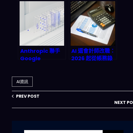
MCP 伺服器成為
曲：100萬顆衛星
攻擊目標，你的防
上的AI雲端，是革
線在哪？
命還是燒錢大坑？
Anthropic 聯手
AI 逼會計師改職：
Google
2026 起從帳務錄
Broadcom 打造
入到合規治理，你
Claude AI 企業級
要怎麼轉才不會被
超算：2027 年 AI
取代？
AI資訊
基礎設施市場將達
3 兆美元？深度拆
PREV POST
解最新合作如何改
NEXT P
變企業遊戲規則
搜