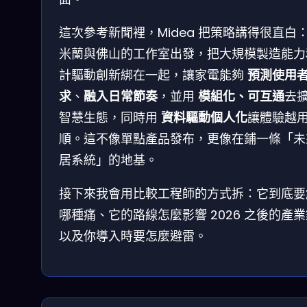
這次參考新聞裡，Midea 把策略講得很直白
米蘭與佛山的工作室出發，把大規模製造能力
計驅動創新綁在一起，讓家電能夠
預測使用
求
、
融入日常節奏
，並用
模組化、可互通
去
智慧生態，同時用
資料驅動個人化
讓體驗越
順。這不像單點產品發布，更像在鋪一條「未
居系統」的地基。
接下來我會用比較工程師的方式拆：它到底要
哪種痛、它的路線怎麼影響 2026 之後的產
以及你導入時要怎麼避雷。