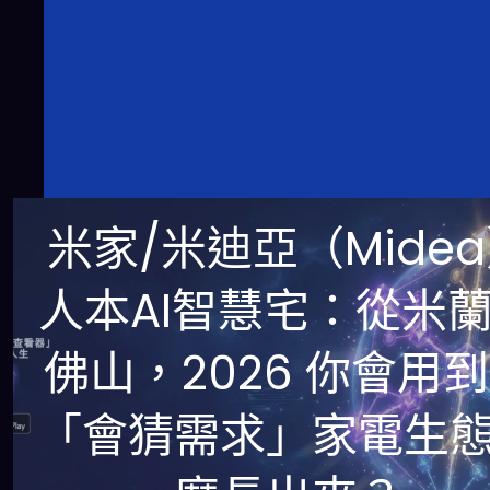
米家/米迪亞（Mide
人本AI智慧宅：從米
佛山，2026 你會用
「會猜需求」家電生