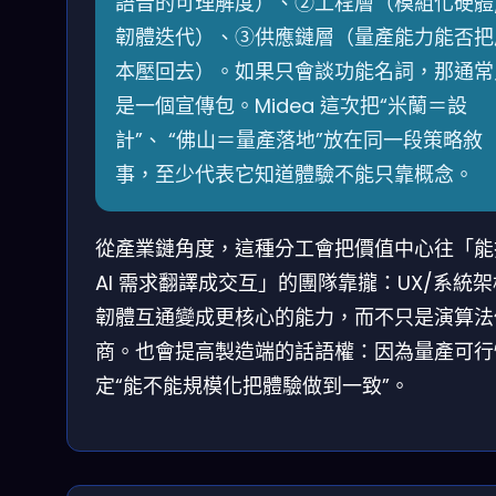
語音的可理解度）、②工程層（模組化硬體
韌體迭代）、③供應鏈層（量產能力能否把
本壓回去）。如果只會談功能名詞，那通常
是一個宣傳包。Midea 這次把“米蘭＝設
計”、 “佛山＝量產落地”放在同一段策略敘
事，至少代表它知道體驗不能只靠概念。
從產業鏈角度，這種分工會把價值中心往「能
AI 需求翻譯成交互」的團隊靠攏：UX/系統架
韌體互通變成更核心的能力，而不只是演算法
商。也會提高製造端的話語權：因為量產可行
定“能不能規模化把體驗做到一致”。