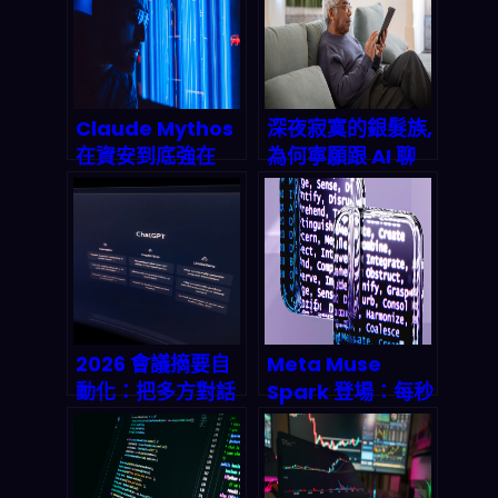
Claude Mythos
深夜寂寞的銀髮族,
在資安到底強在
為何寧願跟 AI 聊
哪？為何「成本更
天也不找家人?揭
低的模型」也能打
開高齡社會的隱藏
出相似效果
真相
2026 會議摘要自
Meta Muse
動化：把多方對話
Spark 登場：每秒
秒級濃縮成可決策
5 萬詞的多模態生
的結構化筆記，真
成，2026 內容自
的省時間嗎？
動化到底怎麼重排