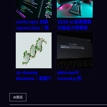
產業鏈？
Anthropic 封殺
2026 AI 股票遭對
OpenClaw！第
沖基金大規模做
三方工具額外收
空：為什麼會發
費，2026 AI 開源
生、短期怎麼反
生態何去何從？
彈、長期投資鏈怎
麼重排？
AI-Ready
Microsoft
Biodata：美國下
Foundry 把
個戰略基建黑金？|
Rezolve 變成「自
2027 市場爆炸性
訂購物同伴」：
成長預測
2026 電商 AI 模組
AI資訊
化上線後，你該怎