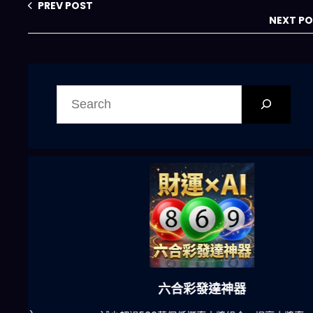
麼接？
PREV POST
NEXT P
搜
尋
六合彩發達神器