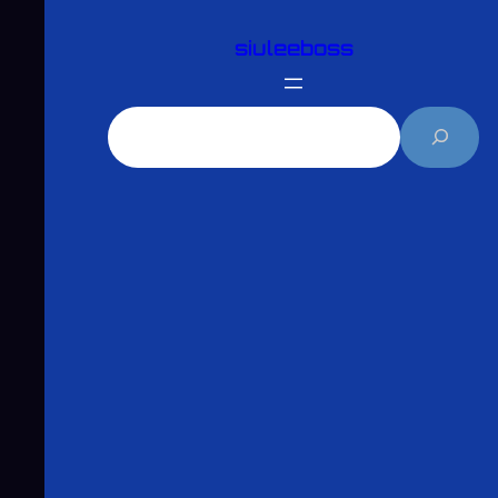
跳
siuleeboss
至
主
要
搜
內
尋
容