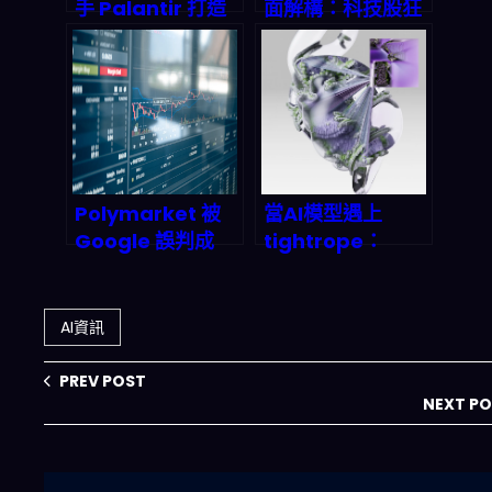
手 Palantir 打造
面解構：科技股狂
AI 體育監控革命：
飆背後的隱藏邏輯
預測市場的 2026
與新興市場爆發路
新_game rules
徑
Polymarket 被
當AI模型遇上
Google 誤判成
tightrope：
「新聞內容」：
JFrog如何用
2026 SEO 與預測
MLOps拯救陷入
市場自動化到底要
危機的企業AI部署
AI資訊
怎麼活下去？
PREV POST
NEXT P