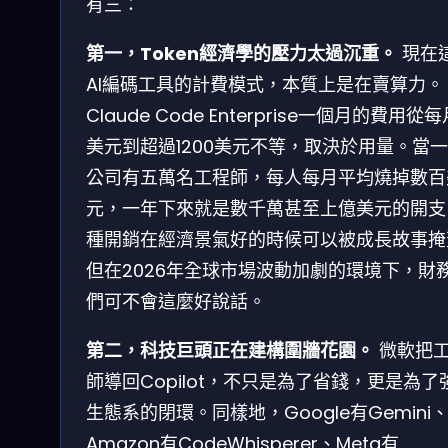
有三：
第一，Token經濟學的壓力太過沉重。
現在
AI編碼工具的計費模式，本質上是在賣算力。
Claude Code Enterprise一個月的費用從每
美元到超過1200美元不等，取決於用量。當
公司有五萬名工程師，每人每月平均燒掉數百
元，一年下來就是數千萬甚至上億美元的開支
種開銷在經濟景氣好的時候可以被成長故事掩
但在2026年全球市場波動加劇的環境下，財
們可不會這麼好說話。
第二，科技巨頭正在建構圍牆花園。
微軟把
師導回Copilot，不只是為了省錢，更是為了
生態系的閉環。同樣地，Google有Gemini
Amazon有CodeWhisperer、Meta有