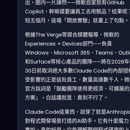
出，圈内一片譁然——微軟自家就有GitHub
Copilot，幹嘛還要讓員工去用競品？結果呢
短五個月，這場「開放實驗」就畫上了句點。
根據The Verge等媒合媒體報導，微軟的
Experiences + Devices部門——負責
Windows、Microsoft 365、Teams、Outl
和Surface等核心產品的團隊——將在2026年
30日前取消絕大多數Claude Code的內部
受影響的正是這批員工，數量高達數千人。微
官方說詞是「鼓勵團隊使用更經濟、可擴展的
方案」，白話講就是：貴到不行了。
Claude Code這東西，說穿了就是Anthropi
對程式開發場景打造的AI助手。它有什麼魔力
實說，真的好用。它能理解整個程式碼庫的上