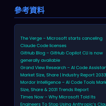
參考資料
The Verge – Microsoft starts canceling
Claude Code licenses
GitHub Blog – GitHub Copilot CLI is now
generally available
Grand View Research – AI Code Assista
Market Size, Share | Industry Report 203
Mordor Intelligence – AI Code Tools Mar
Size, Share & 2031 Trends Report
Times Now – Why Microsoft Told Its
Engineers To Stop Using Anthropic’s Cl