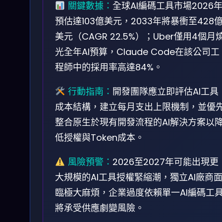
關鍵數據：
全球AI編碼工具市場2026
預估達103億美元，2033年將暴衝至428
美元（CAGR 22.5%）；Uber僅用4個月
光全年AI預算，Claude Code在該公司工
程師中的採用率高達84%。
行動指南：
開發團隊應立即評估AI工具
成本結構，建立每月支出上限機制，並優
整合原生於現有開發流程的AI解決方案以
低授權與Token成本。
風險預警：
2026至2027年可能出現更
大規模的AI工具授權緊縮潮，獨立AI廠商
臨極大麻煩，企業過度依賴單一AI編碼工
將承受供應劇變風險。