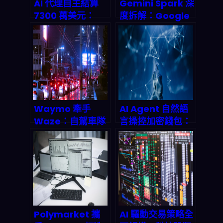
AI 代理自主結算
Gemini Spark 深
7300 萬美元：
度拆解：Google
Crypto Rails 如
2026 I/O 個人 AI
何改寫機器經濟的
代理如何改寫你的
支付底層邏輯
工作流遊戲規則
Waymo 牽手
AI Agent 自然語
Waze：自駕車隊
言操控加密錢包：
路況數據進入城市
Human.tech 如
路網，2026 智慧
何讓人工智慧「開
交通會變得更「可
口就能轉帳」
預測」而不是更
「擁堵」
Polymarket 攜
AI 驅動交易策略全