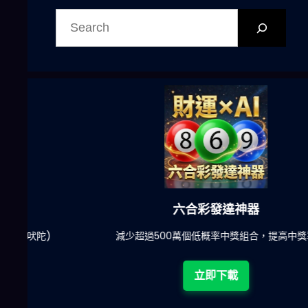
搜
尋
六合彩發達神器
陀)
減少超過500萬個低概率中獎組合，提高中獎率
立即下載