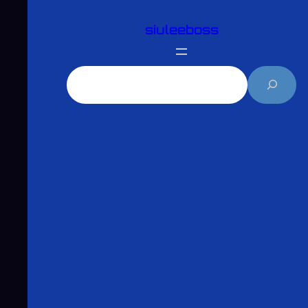
跳
siuleeboss
至
主
要
搜
內
尋
容