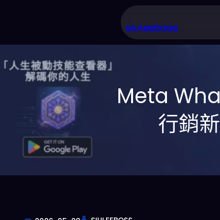
跳
至
siuleeboss
主
要
內
Meta W
容
行銷新