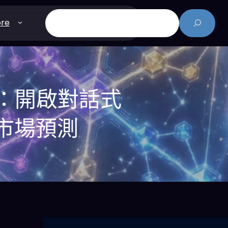
搜
re
尋
歐洲：開啟對話式
7市場預測