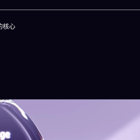
的核心
今晚吃什麽
一鍵配搭出三餸一湯的完美晚餐組合,以後免除晚
惱
立即下載