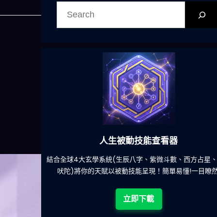
搜
尋
人生被動技能查看器
餐吃什麽的煩
結合全球4大玄學系統(生辰八字、紫微斗數、西方占星
吠陀)將你的天賦以被動技能呈現！簡單易懂!一目瞭然
立即下載