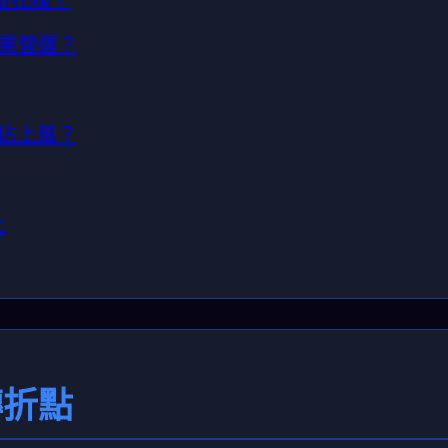
企業營運？
，誰佔上風？
上
轉折點