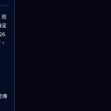
，而
線呈
26
”。
，
是傳