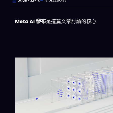
SIULEEBOSS
2026-03-13
Meta AI 發布
是這篇文章討論的核心
今晚吃什麽
美晚餐組合,以後免除晚餐吃什麽的煩惱
立即下載