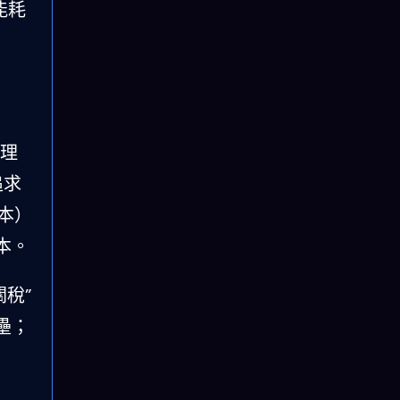
能耗
理
追求
本）
本。
稅”
壘；