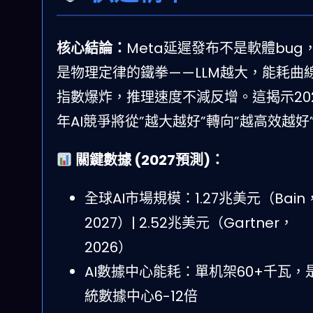
核心結論：
Meta延遲發布不是軟體bug
是物理定律的鐵拳——LLM越大，能耗曲
指數爆炸，推理速度不減反增。這揭示20
年AI競爭將從”越大越好”轉向”越高效越好
關鍵數據 (2027預測)：
全球AI市場規模：1.27兆美元（Bain
2027）| 2.52兆美元（Gartner，
2026）
AI數據中心能耗：單机架60+千瓦，
統數據中心6-12倍