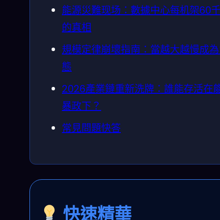
能源災難现场：數據中心每机架60
的真相
規模定律崩壞指南：當越大越慢成為
態
2026產業鏈重新洗牌：誰能存活在
暴政下？
常見問題快答
快速精華