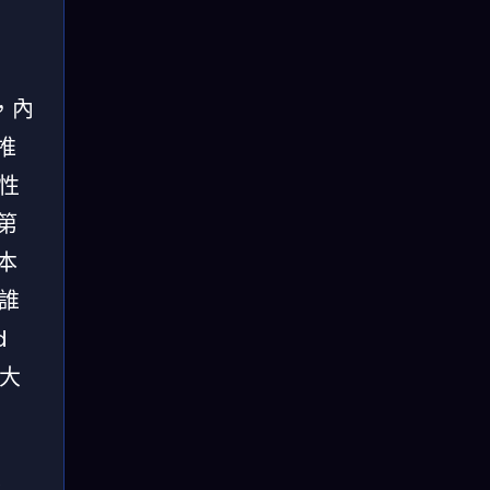
，內
推
性
第
本
誰
d
大
焦