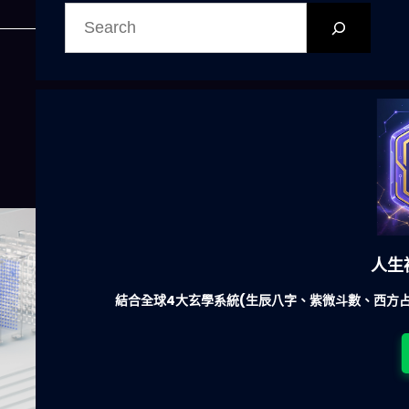
搜
尋
人生
結合全球4大玄學系統(生辰八字、紫微斗數、西方占