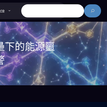
搜
re
尋
壁壘下的能源噩
警