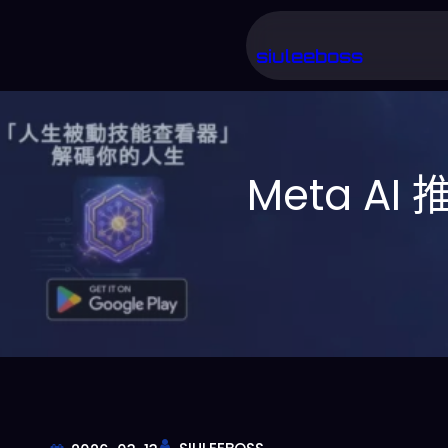
跳
至
siuleeboss
主
要
內
Meta 
容