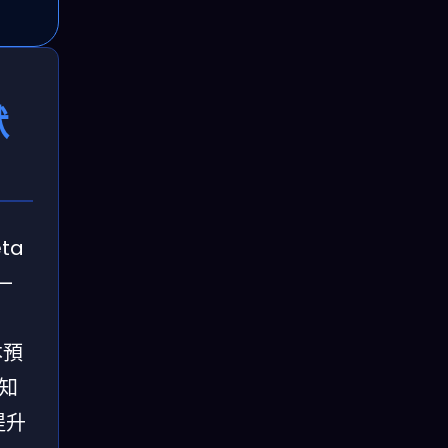
默
ta
—
本預
知
提升