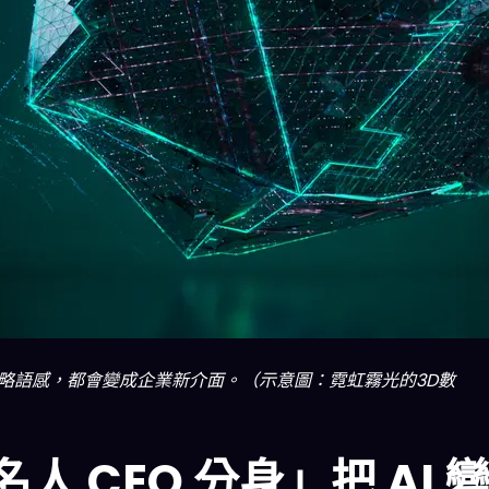
策略語感，都會變成企業新介面。（示意圖：霓虹霧光的3D數
名人 CEO 分身」把 AI 