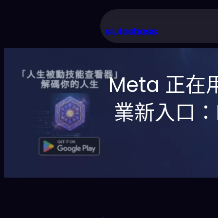
跳
至
siuleeboss
主
要
Meta 正在
內
容
業新入口：M