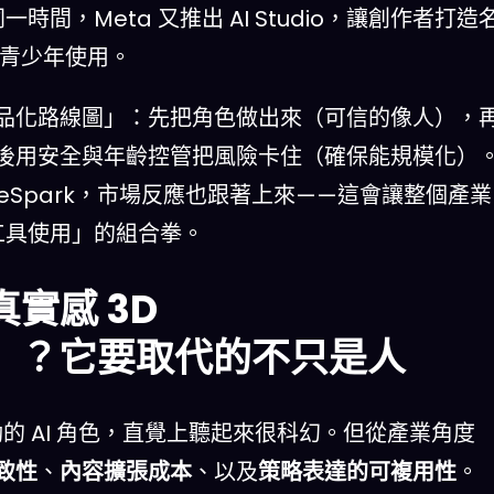
一時間，Meta 又推出 AI Studio，讓創作者打造
限制青少年使用。
品化路線圖」：先把角色做出來（可信的像人），
後用安全與年齡控管把風險卡住（確保能規模化）
MuseSpark，市場反應也跟著上來——這會讓整個產業
+ 工具使用」的組合拳。
真實感 3D
rg）」？它要取代的不只是人
互動的 AI 角色，直覺上聽起來很科幻。但從產業角度
致性
、
內容擴張成本
、以及
策略表達的可複用性
。