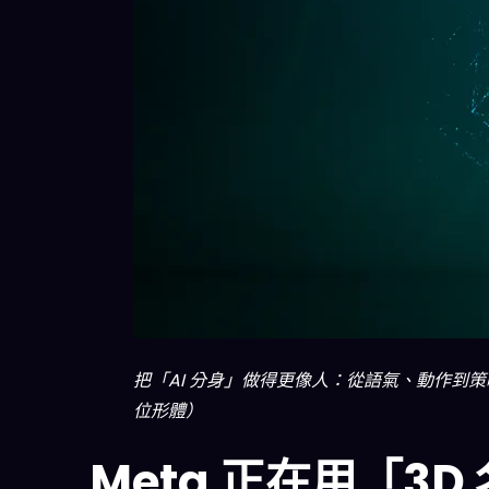
把「AI 分身」做得更像人：從語氣、動作到
位形體）
Meta 正在用「3D 