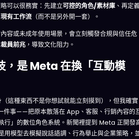
策略可以很務實：先建立
可控的角色/素材庫
、再定
到
現有工作流
（而不是另外開一套）。
當內容或未成年使用場景，會立刻觸發合規與信任危
成
裁員前兆
，導致文化阻力。
，是 Meta 在換「互動模
 分身（這種東西不是你想試就能立刻摸到），但我確實
一件事——把原本散落在 App、客服、行銷內容的
行」的數位角色系統。新聞裡提到 Meta 正開發
rg，目標是用模型去模擬說話語調、行為舉止與企業策略，