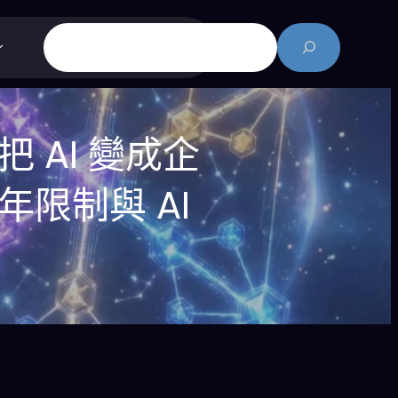
搜
尋
把 AI 變成企
年限制與 AI