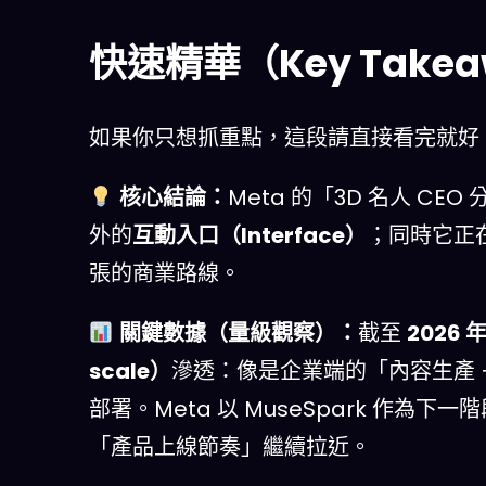
快速精華（Key Takea
如果你只想抓重點，這段請直接看完就好
核心結論：
Meta 的「3D 名人 C
外的
互動入口（Interface）
；同時它正在
張的商業路線。
關鍵數據（量級觀察）：
截至
2026 
scale）
滲透：像是企業端的「內容生產 +
部署。Meta 以 MuseSpark 作
「產品上線節奏」繼續拉近。