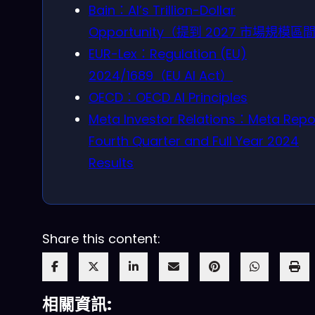
Bain：AI’s Trillion-Dollar
Opportunity（提到 2027 市場規模區
EUR-Lex：Regulation (EU)
2024/1689（EU AI Act）
OECD：OECD AI Principles
Meta Investor Relations：Meta Repo
Fourth Quarter and Full Year 2024
Results
Share this content:
相關資訊: