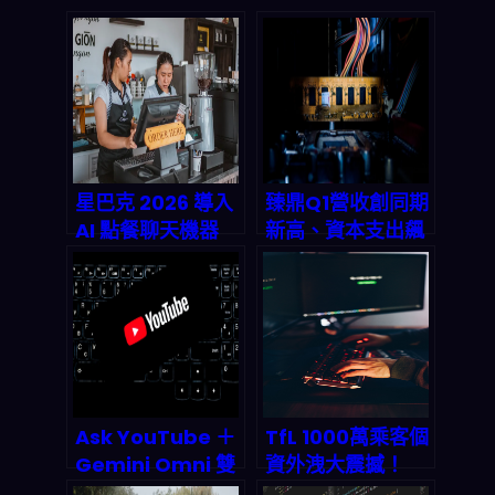
星巴克 2026 導入
臻鼎Q1營收創同期
AI 點餐聊天機器
新高、資本支出飆
人：從「加速結
破800億！2026
帳」到「重塑客戶
AI伺服器與IC載板
體驗」的全鏈路觀
爆發期全面解析
察
Ask YouTube ＋
TfL 1000萬乘客個
Gemini Omni 雙
資外洩大震撼！
殺登場：對話式 AI
Scattered