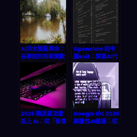
搜片與 Shorts 自
Spider青少年黑
動產稿如何改寫
客用社工術如何攻
2026 影音經濟規
破英國史上最大資
則
安危機？2026企
業防禦全攻略
AI洪水預報革命：
Openclaw 的中
谷歌如何用新聞數
國exit：開源AI代
據提前24小時預測
理如何觸礁數據隱
城市洪災？
私新規？
2026 職涯要怎麼
Google I/O 2026
追上 AI：從「看懂
顛覆性AI藍圖：從
職缺變化」到把工
Gemini
具落地的實戰路線
Unlimited到端對