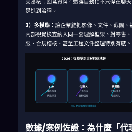
交審核→回寫資料。這讓自動化不只停在聊天
是進到流程。
3）多模態：
讓企業能把影像、文件、截圖、
內部視覺檢查納入同一套理解框架。對零售、
服、合規稽核、甚至工程文件整理特別有感。
2026：從模型到流程的落地鏈
LLM
代理人
多模態
理解/生成
任務串接
文字+影像
摘要/問答
審核/回寫
全量輸入
把 AI 變成可治理的業務流程
數據/案例佐證：為什麼「代