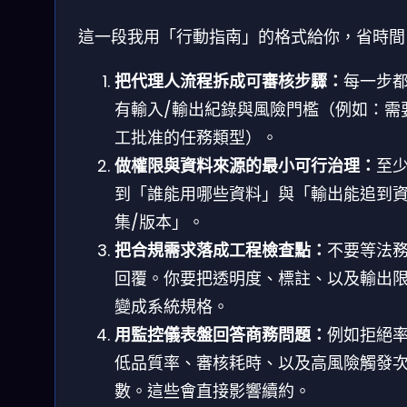
這一段我用「行動指南」的格式給你，省時間
把代理人流程拆成可審核步驟：
每一步
有輸入/輸出紀錄與風險門檻（例如：需
工批准的任務類型）。
做權限與資料來源的最小可行治理：
至
到「誰能用哪些資料」與「輸出能追到
集/版本」。
把合規需求落成工程檢查點：
不要等法
回覆。你要把透明度、標註、以及輸出
變成系統規格。
用監控儀表盤回答商務問題：
例如拒絕
低品質率、審核耗時、以及高風險觸發
數。這些會直接影響續約。