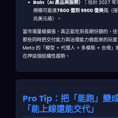
Bain（AI 產品與服務）：
估計 2027 
規模可能達
7800 億到 9900 億美元
（接
兆美元級）。
當市場量級擴張，真正能吃到長期份額的，往
那些同時把交付能力與治理能力做起來的玩家
Meta 的「模型 + 代理人 + 多模態 + 合規
在押這個結構性趨勢。
Pro Tip：把「能跑」變
「能上線還能交代」