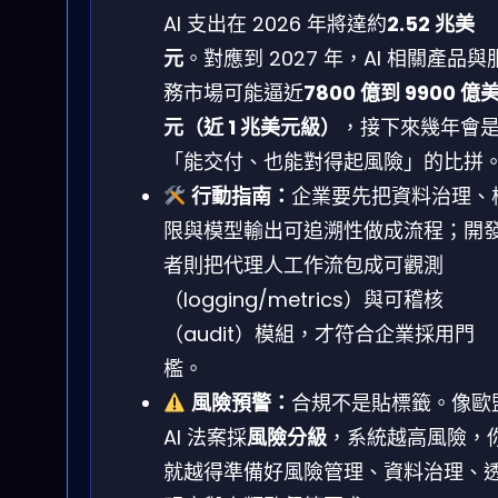
AI 支出在 2026 年將達約
2.52 兆美
元
。對應到 2027 年，AI 相關產品與
務市場可能逼近
7800 億到 9900 億
元（近 1 兆美元級）
，接下來幾年會
「能交付、也能對得起風險」的比拼
行動指南：
企業要先把資料治理、
限與模型輸出可追溯性做成流程；開
者則把代理人工作流包成可觀測
（logging/metrics）與可稽核
（audit）模組，才符合企業採用門
檻。
風險預警：
合規不是貼標籤。像歐
AI 法案採
風險分級
，系統越高風險，
就越得準備好風險管理、資料治理、