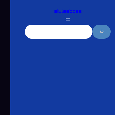
跳
siuleeboss
至
主
要
搜
內
尋
容