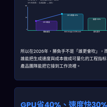
GPU利用率↓、生成延遲↓ → 吞吐↑
100
GPU用量-40%
50
速度+30%
GPU較高
0
傳統重型
吞吐提升
MAI-Image-2-Efficient
所以在2026年，勝負手不是「誰更會吹」，
誰能把生成速度與成本做成可量化的工程指标
產品團隊能把它接到工作流裡。
GPU省40%、速度快30