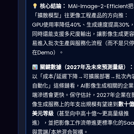
核心結論：
MAI-Image-2-Efficient把
「擴散模型」往更像工程產品的方向推：
GPU使用率降低40%、生成速度提高30%
同時還能支援多尺度輸出，讓影像生成更
易進入批次生產與服務化流程（而不是只
在Demo）。
關鍵數據（2027年及未來預測量級）：
以「成本/延遲下降→可擴展部署→批次內
自動化」這條鏈看，AI影像生成相關的企業
端滲透會更快。保守估計，2027年企業在
像生成服務上的年支出規模有望達到
數十
美元等級
（甚至向中高十億～更高量級推
進），並把影像工作流帶進更標準化的Saa
與雲端/本地混合架構。