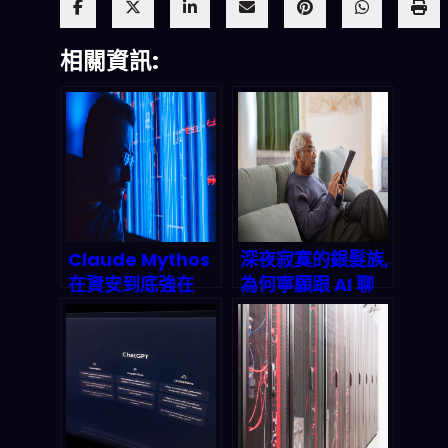
相關資訊:
Claude Mythos
深夜寂寞的銀髮族,
在資安到底強在
為何寧願跟 AI 聊
哪？為何「成本更
天也不找家人?揭
低的模型」也能打
開高齡社會的隱藏
出相似效果
真相