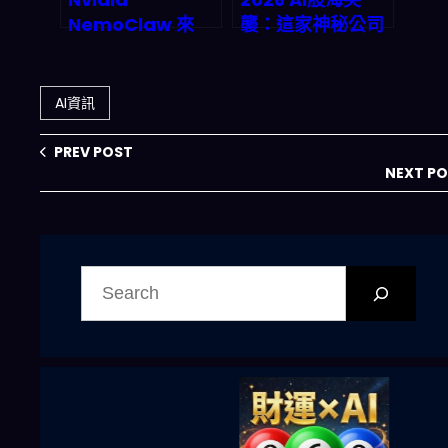
NemoClaw 來
襲：這家神秘公司
了：2026 年自主
股價碾壓Nvidia，
代理部署戰爭的真
背後藏著什麼投資
正開端
密碼？
AI資訊
PREV POST
NEXT P
搜
尋