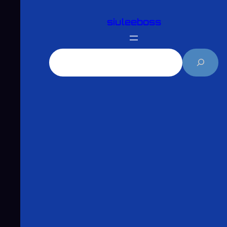
跳
siuleeboss
至
主
要
搜
內
尋
容