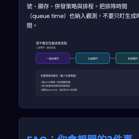
號、顯存、併發策略與排程。把排隊時間
（queue time）也納入觀測，不要只盯生成
間。
把不確定性變成檢查點
三道閘門，避免踩雷
一致性閘門
尺度閘門
併發閘門
你要落地的做法（最少化摩擦版）
• 建prompt模板＋固定關鍵參數
• 每尺度做質檢規則與回歸測試
• 觀測queue time、吞吐與GPU利用率