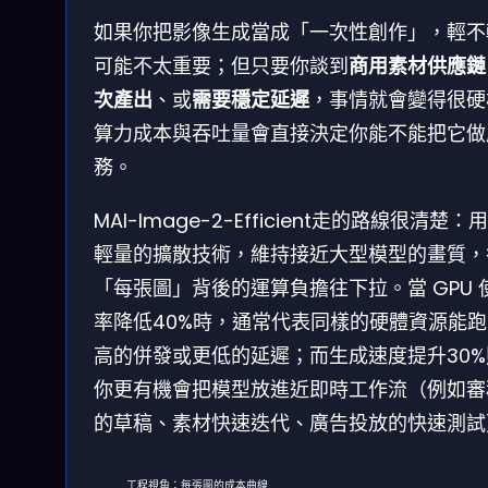
如果你把影像生成當成「一次性創作」，輕不
可能不太重要；但只要你談到
商用素材供應鏈
次產出
、或
需要穩定延遲
，事情就會變得很硬
算力成本與吞吐量會直接決定你能不能把它做
務。
MAI-Image-2-Efficient走的路線很清楚：
輕量的擴散技術，維持接近大型模型的畫質，
「每張圖」背後的運算負擔往下拉。當 GPU 
率降低40%時，通常代表同樣的硬體資源能跑
高的併發或更低的延遲；而生成速度提升30%
你更有機會把模型放進近即時工作流（例如審
的草稿、素材快速迭代、廣告投放的快速測試
工程視角：每張圖的成本曲線