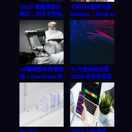
2026 會議摘要自
尼維亞2億美元砸
動化：把多方對話
Nebius：2026 AI
秒級濃縮成可決策
基础设施市场的
的結構化筆記，真
Game
的省時間嗎？
Changer？深度
解析全栈AI云生态
战略
AI 醫療創投熱潮背
AI 內嵌保險流程：
後：Carefam 與
2026 從承保到理
Sage 如何重塑
賠，如何量化風險
2026 年健康照護
機率、做出可驗證
版圖？
「對應證書」並搶
下一個新市場？
Nvidia
2026 AI股海突