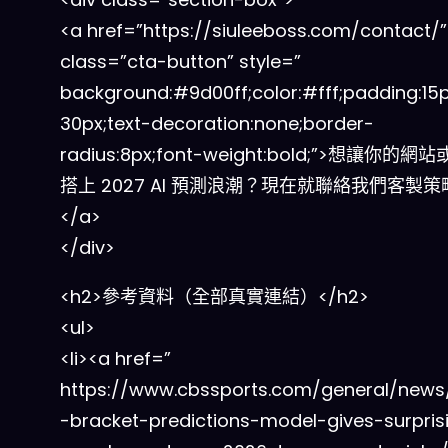
<a href=”https://siuleeboss.com/contact/”
class=”cta-button” style=”
background:#9d00ff;color:#fff;padding:15
30px;text-decoration:none;border-
radius:8px;font-weight:bold;”>想讓你的
搭上 2027 AI 預測浪潮？現在就聯絡我們客製策
</a>
</div>
<h2>參考資料（全部真實連結）</h2>
<ul>
<li><a href=”
https://www.cbssports.com/general/new
-bracket-predictions-model-gives-surpris