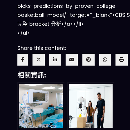
picks-predictions-by-proven-college-
basketball-model/” target=”_blank”>CBS S
完整 bracket 分析</a></li>
</ul>
Share this content:
相關資訊: