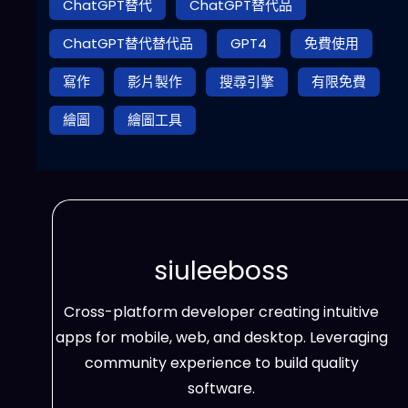
ChatGPT替代
ChatGPT替代品
ChatGPT替代替代品
GPT4
免費使用
寫作
影片製作
搜尋引擎
有限免費
繪圖
繪圖工具
siuleeboss
Cross-platform developer creating intuitive
apps for mobile, web, and desktop. Leveraging
community experience to build quality
software.