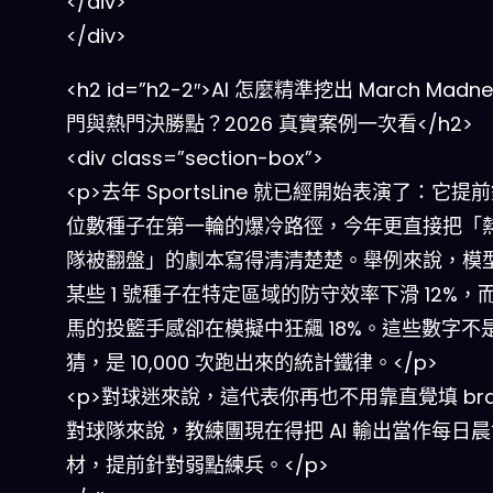
</div>
</div>
<h2 id=”h2-2″>AI 怎麼精準挖出 March Madne
門與熱門決勝點？2026 真實案例一次看</h2>
<div class=”section-box”>
<p>去年 SportsLine 就已經開始表演了：它提
位數種子在第一輪的爆冷路徑，今年更直接把「
隊被翻盤」的劇本寫得清清楚楚。舉例來說，模
某些 1 號種子在特定區域的防守效率下滑 12%，
馬的投籃手感卻在模擬中狂飆 18%。這些數字不
猜，是 10,000 次跑出來的統計鐵律。</p>
<p>對球迷來說，這代表你再也不用靠直覺填 bra
對球隊來說，教練團現在得把 AI 輸出當作每日
材，提前針對弱點練兵。</p>