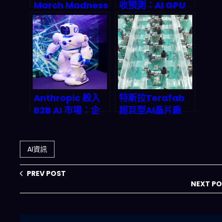
March Madness
收預測：AI GPU
完美投注單？大型
帝國如何重塑
語言模型如何讓運
2026年後的科技
彩玩家 2026 年穩
版圖？
賺不賠
Anthropic 殺入
特斯拉Terafab
B2B AI 市場：企
超巨型AI晶片廠
業 AI 採購革命正
2026啟動倒數：
在發生
馬斯克2nm自製晶
片如何讓AI算力成
AI資訊
本暴跌、
Optimus與Dojo
PREV POST
全面起飛？
NEXT P