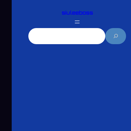
跳
siuleeboss
至
主
要
搜
內
尋
容