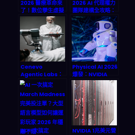
2026 醫療革命來
2026 AI 代理權力
了！數位孿生虛擬
團隊建構全攻略：
人體讓你提前看穿
Forbes 5 步驟讓
疾病風險？
企業零人工自動化
爆發
Cenevo
Physical AI 2026
Agentic Labs：
爆發：NVIDIA
AI代理革命如何重
Jetson AGX
塑2026年實驗室
Thor 讓機器人
自動化
「看懂世界、聽懂
指令、自己動起
來」？
AI 一次搞定
NVIDIA 1兆美元營