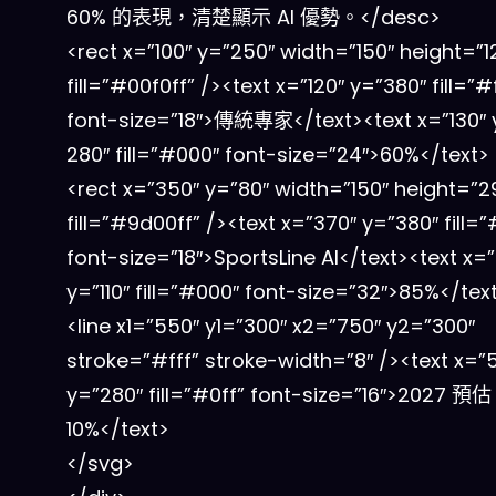
60% 的表現，清楚顯示 AI 優勢。</desc>
<rect x=”100″ y=”250″ width=”150″ height=”1
fill=”#00f0ff” /><text x=”120″ y=”380″ fill=”#
font-size=”18″>傳統專家</text><text x=”130″ 
280″ fill=”#000″ font-size=”24″>60%</text>
<rect x=”350″ y=”80″ width=”150″ height=”2
fill=”#9d00ff” /><text x=”370″ y=”380″ fill=”
font-size=”18″>SportsLine AI</text><text x=
y=”110″ fill=”#000″ font-size=”32″>85%</tex
<line x1=”550″ y1=”300″ x2=”750″ y2=”300″
stroke=”#fff” stroke-width=”8″ /><text x=”
y=”280″ fill=”#0ff” font-size=”16″>2027 預
10%</text>
</svg>