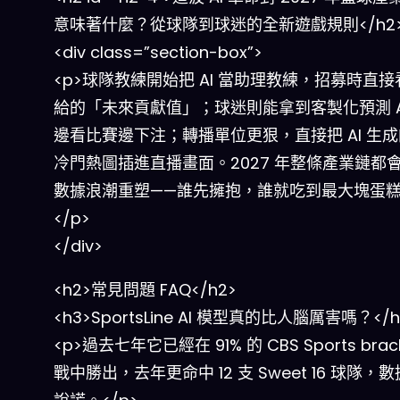
意味著什麼？從球隊到球迷的全新遊戲規則</h2
<div class=”section-box”>
<p>球隊教練開始把 AI 當助理教練，招募時直
給的「未來貢獻值」；球迷則能拿到客製化預測 A
邊看比賽邊下注；轉播單位更狠，直接把 AI 生
冷門熱圖插進直播畫面。2027 年整條產業鏈都
數據浪潮重塑——誰先擁抱，誰就吃到最大塊蛋
</p>
</div>
<h2>常見問題 FAQ</h2>
<h3>SportsLine AI 模型真的比人腦厲害嗎？</h
<p>過去七年它已經在 91% 的 CBS Sports brac
戰中勝出，去年更命中 12 支 Sweet 16 球隊，