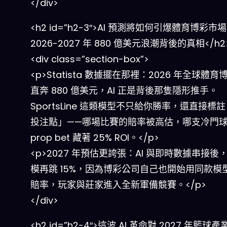
</div>
<h2 id=”h2-3″>AI 預測將如何引爆體育博彩市
2026-2027 年 880 億美元浪潮背後的真相</h2
<div class=”section-box”>
<p>Statista 數據擺在那裡：2026 年全球體
直奔 880 億美元，AI 正是背後那隻隱形推手。
SportsLine 這類模型不只給你勝率，還直接標
投注點」——哪場比賽的賠率被高估，哪支冷門
prop bet 藏著 25% ROI。</p>
<p>2027 年預估更誇張：AI 與即時數據串接後
模再跳 15%，因為博彩公司自己也開始用同款模
賠率，玩家與莊家進入全新軍備競賽。</p>
</div>
<h2 id=”h2-4″>這波 AI 革命對 2027 年籃球