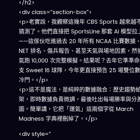
</h2>
<div class=”section-box”>
<p>老實說，我觀察這幾年 CBS Sports 越來
猜測了。他們直接把 SportsLine 那套 AI 模型
——這傢伙吃進過去 20 年所有 NCAA 比賽數據
NET 排名、傷兵報告、甚至天氣與場地因素，然
氣跑 10,000 次完整模擬。結果呢？去年它準準命中
支 Sweet 16 球隊，今年更直接預告 25 場雙位
冷門。</p>
<p>這不是魔法，是純粹的數據融合：歷史趨勢
架，即時數據負責微調，最後吐出每場勝率與分
圖。簡單講，它把「運氣」這兩個字從 March
Madness 字典裡刪掉了。</p>
<div style=”