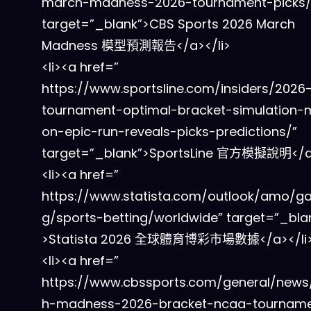
march-madness-2026-tournament-picks/
target=”_blank”>CBS Sports 2026 March
Madness 模型預測報告</a></li>
<li><a href=”
https://www.sportsline.com/insiders/2026
tournament-optimal-bracket-simulation-
on-epic-run-reveals-picks-predictions/”
target=”_blank”>SportsLine 官方模擬說明</a>
<li><a href=”
https://www.statista.com/outlook/amo/g
g/sports-betting/worldwide” target=”_bla
>Statista 2026 全球體育博彩市場數據</a></li
<li><a href=”
https://www.cbssports.com/general/new
h-madness-2026-bracket-ncaa-tournam