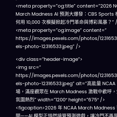
<meta property=”og:title” content=”2026 
March Madness AI 預測大爆發：CBS Sports
何用 10,000 次模擬掀起冷門革命與博彩風暴？” /
<meta property=”og:image” content=”
https://images.pexels.com/photos/123165
els-photo-12316533.jpeg” />
<div class=”header-image”>
<img src=”
https://images.pexels.com/photos/123165
els-photo-12316533.jpeg” alt=”高能量 NC
場，滿座觀眾在 March Madness 激戰中歡呼
氛圍熱烈” width=”1200″ height=”675″ />
<figcaption>2026 年 NCAA March Madnes
間——AI 模型正悄然接管預測遊戲，讓冷門不再