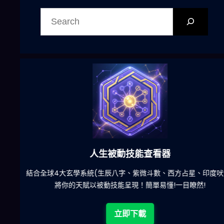
搜
尋
六合彩發達神器
陀)
減少超過500萬個低概率中獎組合，提高中獎率
立即下載