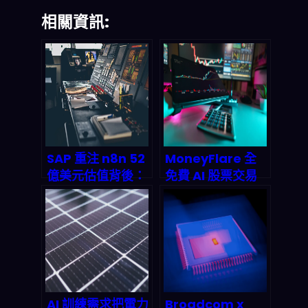
相關資訊:
SAP 重注 n8n 52
MoneyFlare 全
億美元估值背後：
免費 AI 股票交易
AI 工作流編排如何
機器人：真的能
成為 2026 年被動
「全自動、全托管
收入帝國的隱形地
回報」嗎？2026
基
投資人要看懂的風
險與連鎖影響
AI 訓練需求把電力
Broadcom x