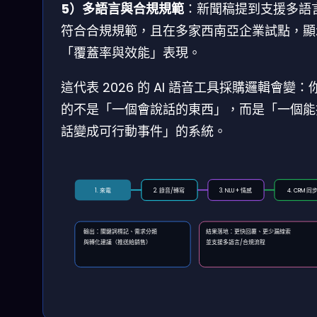
5）多語言與合規規範
：新聞稿提到支援多語
符合合規規範，且在多家西南亞企業試點，顯
「覆蓋率與效能」表現。
這代表 2026 的 AI 語音工具採購邏輯會變：
的不是「一個會說話的東西」，而是「一個能
話變成可行動事件」的系統。
1. 來電
2. 錄音/轉寫
3. NLU + 情感
4. CRM 同
輸出：關鍵詞標記、需求分類
結果落地：更快回覆、更少漏線索
與轉化建議（推送給銷售）
並支援多語言/合規流程