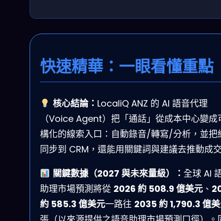
快速精華：一眼看懂重點
核心結論：
LocaliQ ANZ 的 AI 語音代理
（Voice Agent）把「通話」從成本中心變成
構化的線索入口：自動錄音/轉寫/分析，並把
同步到 CRM，還能用關鍵詞與建議去推動成
關鍵數據（2027 與未來量級）：
全球 AI 
助理市場預測將從
2026 約 508.9 億美元
、
2
約 585.3 億美元
一路往
2035 約 1,790.3 億
張（以來源提供之語音助理市場預測口徑）。