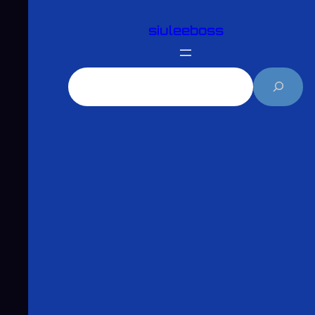
跳
siuleeboss
至
主
要
搜
內
尋
容