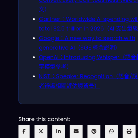
文）
Gartner：Worldwide AI spending wil
total $2.5 trillion in 2026（AI 支出量
Google：A new way to search with
generative AI（SGE 概念說明）
OpenAI：Introducing Whisper（語
字模型參考）
NIST：Speaker Recognition（語音/
者辨識相關評估與背景）
Share this content: