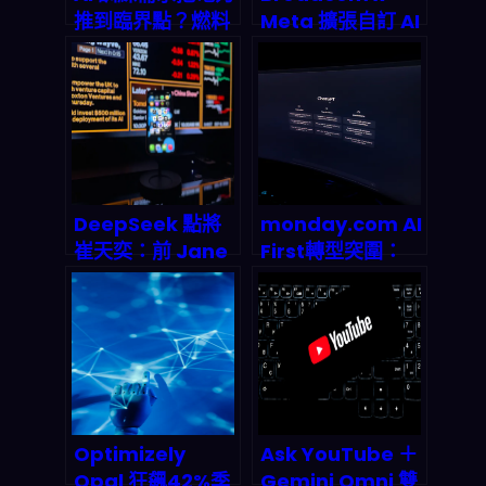
推到臨界點？燃料
Meta 擴張自訂 AI
電池為什麼成了
晶片到「多吉瓦
2026 能源解法的
級」：2026 你該
新選手
怎麼押注 AI 基礎
設施供應鏈？
DeepSeek 點將
monday.com AI
崔天奕：前 Jane
First轉型突圍：
Street 量化老兵
SaaS龍頭如何靠
執掌 Harness 團
39.2億營收碾壓市
隊，代理式 AI 正
場預期？
在改寫金融市場的
底層邏輯
Optimizely
Ask YouTube ＋
Opal 狂飆42%季
Gemini Omni 雙