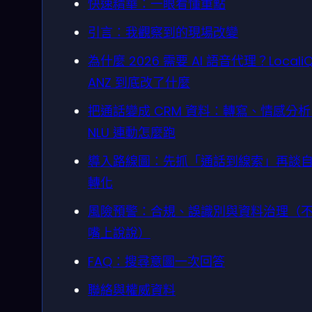
快速精華：一眼看懂重點
引言：我觀察到的現場改變
為什麼 2026 需要 AI 語音代理？Locali
ANZ 到底改了什麼
把通話變成 CRM 資料：轉寫、情感分析
NLU 連動怎麼跑
導入路線圖：先抓「通話到線索」再談
轉化
風險預警：合規、誤識別與資料治理（
嘴上說說）
FAQ：搜尋意圖一次回答
聯絡與權威資料