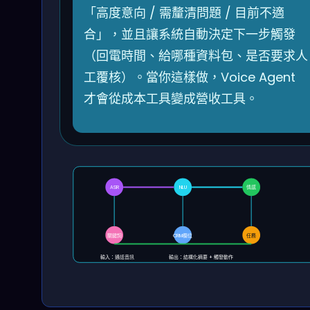
「高度意向 / 需釐清問題 / 目前不適
合」，並且讓系統自動決定下一步觸發
（回電時間、給哪種資料包、是否要求人
工覆核）。當你這樣做，Voice Agent
才會從成本工具變成營收工具。
ASR
NLU
情感
關鍵詞
CRM欄位
任務
輸入：通話音訊
輸出：結構化摘要 + 觸發動作