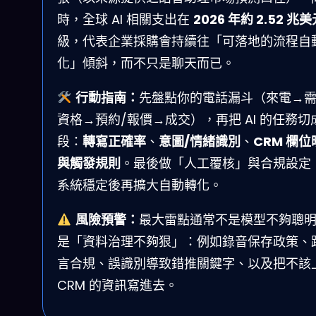
時，全球 AI 相關支出在
2026 年約 2.52 兆
級，代表企業採購會持續往「可落地的流程自
化」傾斜，而不只是聊天而已。
行動指南：
先盤點你的電話漏斗（來電→
資格→預約/報價→成交），再把 AI 的任務切
段：
轉寫正確率
、
意圖/情緒識別
、
CRM 欄位
與觸發規則
。最後做「人工覆核」與合規設定
系統穩定後再擴大自動轉化。
風險預警：
最大雷點通常不是模型不夠聰
是「資料治理不夠狠」：例如錄音保存政策、
言合規、誤識別導致錯推關鍵字、以及把不該
CRM 的資訊寫進去。