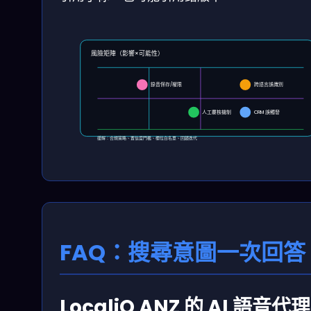
風險矩陣（影響×可能性）
錄音保存/權限
跨語言誤識別
人工覆核機制
CRM 誤觸發
緩解：合規策略、置信度門檻、欄位白名單、回饋迭代
FAQ：搜尋意圖一次回答
LocaliQ ANZ 的 AI 語音代