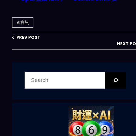
度ARR——AI代理
殺登場：對話式 AI
編排平台如何改寫
搜片與 Shorts 自
企業自動化遊戲規
動產稿如何改寫
AI資訊
則？
2026 影音經濟規
則
PREV POST
NEXT P
搜
尋