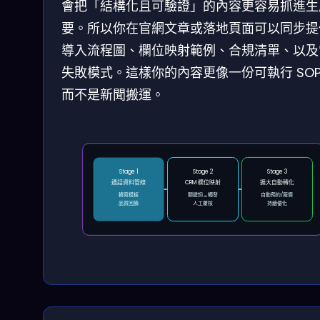
會把「結構化且可驗證」的內容更容易抓進生
要。所以你在官網文章或落地頁面可以同步提
導入流程圖、欄位映射範例、合規清單、以及
失敗模式。這樣你的內容更像一份可執行 SO
而不是新聞搬運。
Stage 1
Stage 2
Stage 3
通話資料管線
CRM 欄位映射
擴大自動轉化
轉寫模板
關鍵詞→觸發
自動預約/報價
品質回饋
人工覆核
持續優化