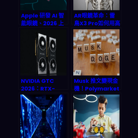
Apple 研發 AI 智
AR眼鏡革命：雷
能眼鏡、2026 上
鳥X3 Pro如何用高
市在即：機器視覺
德地圖重新定義
+語音辨識+雲端協
「行走的數據
同，AR 開發者與
庫」？
AI 服務商怎麼接
招？
NVIDIA GTC
Musk 推文變現金
2026：RTX-
機！Polymarket
6000、量子神經
2026 推文數預測
網路與 AI 自動化
市場狂飆 3250 億
三重奏，如何改寫
美元，社群金融化
兆美元產業格局？
徹底顛覆投資規則