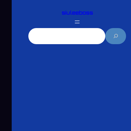
跳
siuleeboss
至
主
要
搜
內
尋
容