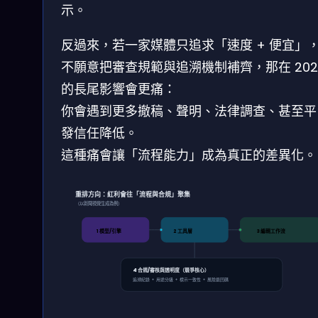
示。
反過來，若一家媒體只追求「速度 + 便宜」
不願意把審查規範與追溯機制補齊，那在 202
的長尾影響會更痛：
你會遇到更多撤稿、聲明、法律調查、甚至平
發信任降低。
這種痛會讓「流程能力」成為真正的差異化。
重排方向：紅利會往「流程與合規」聚集
（以新聞視覺生成為例）
1 模型/引擎
2 工具層
3 編輯工作流
4 合規/審核與透明度（競爭核心）
追溯紀錄 + 用途分級 + 標示一致性 + 風險退回碼