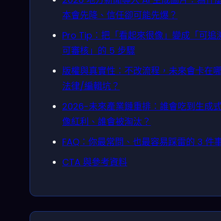
本會先降、信任卻可能先爆？
Pro Tip：把「看起來很像」變成「可追
可審核」的 5 步驟
版權與真實性：不改流程，未來會卡在
法律/編輯坑？
2026-未來產業鏈重排：誰會吃到生成
像紅利、誰會被淘汰？
FAQ：你最常問、也最容易踩雷的 3 件
CTA 與參考資料