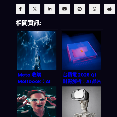
相關資訊:
Meta 收購
台積電 2026 Q1
Moltbook：AI
財報解析：AI 晶片
Agents 協作時代
需求爆發，
的真正開端
5nm/3nm 成本
升級將重塑下一輪
半導體供應鏈？