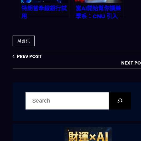
特朗普牽線銀行試
當AI開始幫你讀藥
用
學系：CNU 引入
Anthropic「Myt
ArthurAI 代理式
hos」：AI 合規安
智慧平台，醫療教
全怎麼變成金融競
育正式進入「認知
AI資訊
爭力，2026 之後
家教」時代
鏈路會怎麼接？
PREV POST
NEXT P
搜
尋