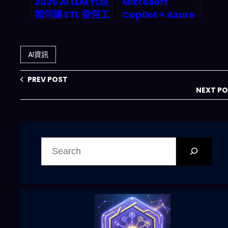
2026 AI LLM 代理
Microsoft
如何讓 ETL 從苦工
Copilot + Azure
變拖拉即玩？多模
OpenAI：為什麼
態即時洞察與企業
2026 年「AI 服務
資料管道革命
型營收」會成為微
AI資訊
軟的主戰場？
PREV POST
NEXT P
搜
尋