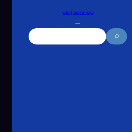
跳
siuleeboss
至
主
要
搜
內
尋
容