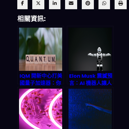
相關資訊:
IQM 開新中心打美
Elon Musk 震撼預
國量子加速器：你
言：AI 機器人讓人
該怎麼看懂 2026
類勞力徹底多餘？
量子生態系的下一
2027 全民高收入
輪落點？
時代真的要來了！