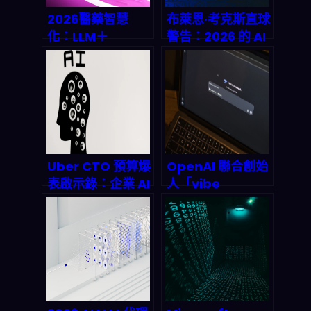
2026醫藥智慧
布萊恩·考克斯直球
化：LLM＋
警告：2026 的 AI
Agentic工作流，
我們還不確定會多
靶點到臨床試驗要
強，但供應鏈與監
怎麼真的加速？
管已經得先動起來
Uber CTO 預算爆
OpenAI 聯合創始
表啟示錄：企業 AI
人「vibe
支出失控的代價與
coding」一夜打
突圍策略（2026
造 342 職業 AI 暴
深度剖析）
露地圖：2027 年
高薪白領 42% 工
作岌岌可危，3.7
兆美元薪資恐蒸
發？