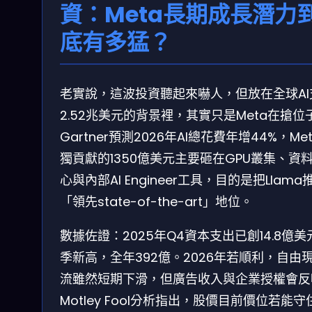
資：Meta長期成長潛力
底有多猛？
老實說，這波投資聽起來嚇人，但放在全球AI
2.52兆美元的背景裡，其實只是Meta在搶位
Gartner預測2026年AI總花費年增44%，Me
獨貢獻的1350億美元主要砸在GPU叢集、資
心與內部AI Engineer工具，目的是把Llama
「領先state-of-the-art」地位。
數據佐證：2025年Q4資本支出已創14.8億美
季新高，全年392億。2026年若順利，自由
流雖然短期下滑，但廣告收入與企業授權會反
Motley Fool分析指出，股價目前價位若能守