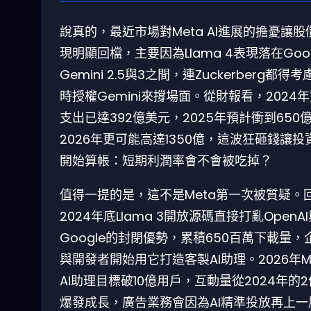
說真的，最近市場對Meta AI進展的擔憂讓股
現明顯回檔，主要因為Llama 4表現落在Goog
Gemini 2.5與3之間，連Zuckerberg都得考
時授權Gemini來撐場面。從財報看，2024
支出已達392億美元，2025年預計衝到650
2026年更可能高達1350億，這波狂砸錢讓投
開始算帳：短期利潤率會不會被吃掉？
值得一提的是，這不是Meta第一次被質疑。
2024年底Llama 3開放源碼直接打亂OpenA
Google的封閉優勢，累積650百萬下載量，
與開發者開始用它打造客製AI助理。2026年M
AI助理目標破10億用戶，互動量從2024年的
爆發成長，廣告業務會因為AI精準投放再上一